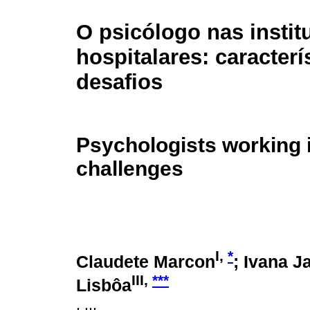
O psicólogo nas instit
hospitalares: caracterí
desafios
Psychologists working i
challenges
I,
*
Claudete Marcon
; Ivana 
III,
***
Lisbôa