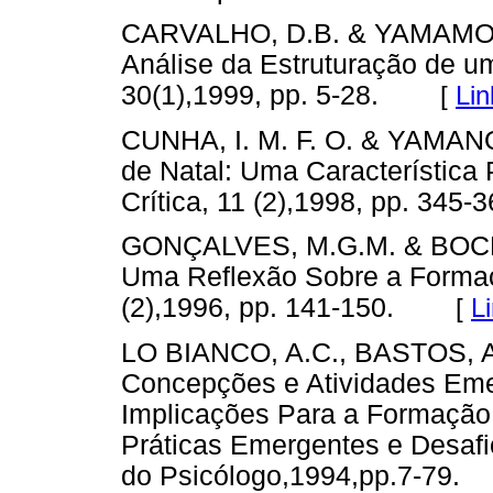
CARVALHO, D.B. & YAMAMOTO
Análise da Estruturação de u
30(1),1999, pp. 5-28.
[
Lin
CUNHA, I. M. F. O. & YAMANO
de Natal: Uma Característica 
Crítica, 11 (2),1998, pp. 345-
GONÇALVES, M.G.M. & BOCK,
Uma Reflexão Sobre a Formaçã
(2),1996, pp. 141-150.
[
L
LO BIANCO, A.C., BASTOS, A.
Concepções e Atividades Emer
Implicações Para a Formação.I
Práticas Emergentes e Desafi
do Psicólogo,1994,pp.7-79.