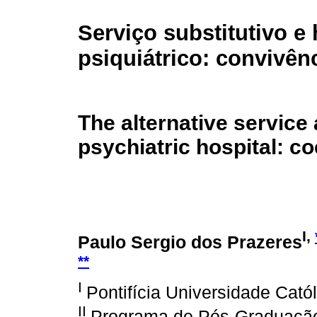
Serviço substitutivo e 
psiquiátrico: convivênc
The alternative service
psychiatric hospital: c
I,
Paulo Sergio dos Prazeres
**
I
Pontifícia Universidade Cató
II
Programa de Pós-Graduação