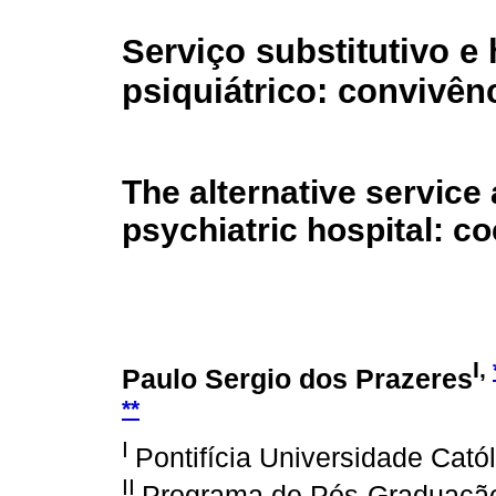
Serviço substitutivo e 
psiquiátrico: convivênc
The alternative service
psychiatric hospital: c
I,
Paulo Sergio dos Prazeres
**
I
Pontifícia Universidade Cató
II
Programa de Pós-Graduação