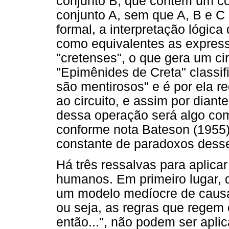
conjunto B, que contém um co
conjunto A, sem que A, B e C 
formal, a interpretação lógic
como equivalentes as expres
"cretenses", o que gera um ci
"Epimênides de Creta" classif
são mentirosos" e é por ela re
ao circuito, e assim por diant
dessa operação será algo com
conforme nota Bateson (1955)
constante de paradoxos desse
Há três ressalvas para aplica
humanos. Em primeiro lugar, 
um modelo medíocre de causa 
ou seja, as regras que regem o
então...", não podem ser aplic