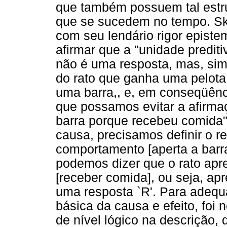
que também possuem tal estru
que se sucedem no tempo. Ski
com seu lendário rigor episte
afirmar que a "unidade predi
não é uma resposta, mas, sim
do rato que ganha uma pelota
uma barra,, e, em conseqüênci
que possamos evitar a afirmaç
barra porque recebeu comida",
causa, precisamos definir o r
comportamento [aperta a barr
podemos dizer que o rato apre
[receber comida], ou seja, a
uma resposta `R'. Para adequa
básica da causa e efeito, fo
de nível lógico na descrição,