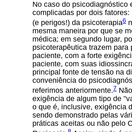
No caso do psicodiagnóstico e
complicadas por dois fatores:
6
(e perigos!) da psicoterapia
n
mesma maneira por que se me
médica; em segundo lugar, po
psicoterapêutica trazem para 
paciente, com a forte exigên
paciente, com suas idiossincra
principal fonte de tensão na 
conveniência do psicodiagnós
7
referimos anteriormente.
Não 
exigência de algum tipo de "va
o que é, inclusive, exigência
sendo demonstrado pelas vár
práticas aceitas ou não pelo
8