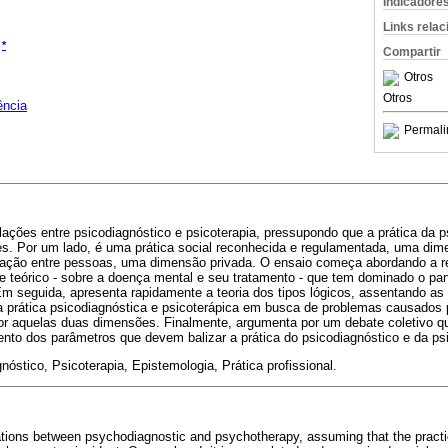
Indicadore
Links rela
*
Compartir
Otros
Otros
ência
Permali
ações entre psicodiagnóstico e psicoterapia, pressupondo que a prática da p
s. Por um lado, é uma prática social reconhecida e regulamentada, uma dime
elação entre pessoas, uma dimensão privada. O ensaio começa abordando a re
te teórico - sobre a doença mental e seu tratamento - que tem dominado o pa
Em seguida, apresenta rapidamente a teoria dos tipos lógicos, assentando as
a prática psicodiagnóstica e psicoterápica em busca de problemas causados 
r aquelas duas dimensões. Finalmente, argumenta por um debate coletivo qu
nto dos parâmetros que devem balizar a prática do psicodiagnóstico e da psi
nóstico, Psicoterapia, Epistemologia, Prática profissional.
lations between psychodiagnostic and psychotherapy, assuming that the pract