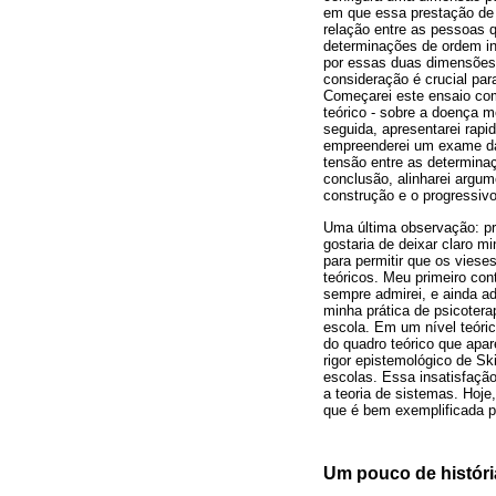
em que essa prestação de s
relação entre as pessoas 
determinações de ordem in
por essas duas dimensões 
consideração é crucial par
Começarei este ensaio com
teórico - sobre a doença 
seguida, apresentarei rapi
empreenderei um exame da
tensão entre as determina
conclusão, alinharei argu
construção e o progressivo
Uma última observação: pro
gostaria de deixar claro m
para permitir que os viese
teóricos. Meu primeiro con
sempre admirei, e ainda ad
minha prática de psicotera
escola. Em um nível teóric
do quadro teórico que apa
rigor epistemológico de S
escolas. Essa insatisfação
a teoria de sistemas. Hoje
que é bem exemplificada p
Um pouco de históri