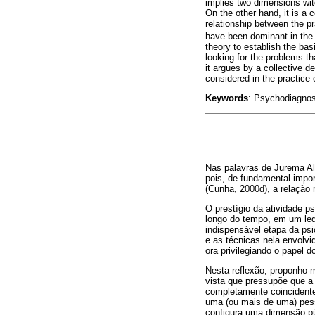
implies two dimensions witc
On the other hand, it is a 
relationship between the pr
have been dominant in the
theory to establish the ba
looking for the problems t
it argues by a collective 
considered in the practice
Keywords
: Psychodiagnos
Nas palavras de Jurema Alc
pois, de fundamental impor
(Cunha, 2000d), a relação 
O prestígio da atividade p
longo do tempo, em um leq
indispensável etapa da psi
e as técnicas nela envolvi
ora privilegiando o papel d
Nesta reflexão, proponho-
vista que pressupõe que a
completamente coincidente
uma (ou mais de uma) pess
configura uma dimensão púb