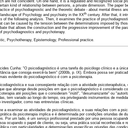
h are not coincident. On one hand, it is a regulated and recognized social pr
certain kind of relationship between persons, a private dimension. The paper b
actice of psychodiagnostic and the theoretic debate - about mental illness and
th
 landscape of Psychology and psychiatry in the XX
century. After that, it in
sis of the following analysis. Then, it examines the practice of psychodiagnos
hat can be caused by the tension between the determinations imposed by thos
debate that allows the construction and the progressive improvement of the pa
 of psychodiagnostics and psychoterapy.
tic, Psychotherapy, Epistemology, Professional practice.
ides Cunha: "O psicodiagnóstico é uma tarefa do psicólogo clínico e a única 
tância que consiga exercê-la bem" (2000b, p. IX). Embora possa ser praticad
mais evidente do psicodiagnóstico é com a psicoterapia.
sicodiagnóstica e sua conseqüente relação com a atividade psicoterapêutica, 
ue que abrange desde posições em que o psicodiagnóstico é considerado co
coterapia até posições que o consideram "inútil", "desumanizante" ou "autori
das, tem variado ao longo do tempo, ora privilegiando instrumentos de medid
o investigador, como nas entrevistas clínicas.
me a examinar as atividades de psicodiagnóstico, e suas relações com a psi
 prática da psicoterapia implica e é determinada por condições oriundas de 
s. Por um lado, é um serviço profissional prestado por uma pessoa ocupando
oa ocupando o papel de cliente, ou seja, uma prática social reconhecida e 
lica com particularidades e determinações específicas oriundas das condiçõ