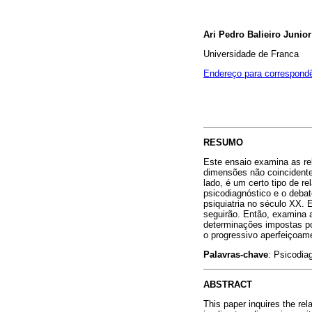
Ari Pedro Balieiro Junior
Universidade de Franca
Endereço para correspond
RESUMO
Este ensaio examina as rel
dimensões não coincidente
lado, é um certo tipo de r
psicodiagnóstico e o deba
psiquiatria no século XX. 
seguirão. Então, examina 
determinações impostas po
o progressivo aperfeiçoame
Palavras-chave
: Psicodiag
ABSTRACT
This paper inquires the re