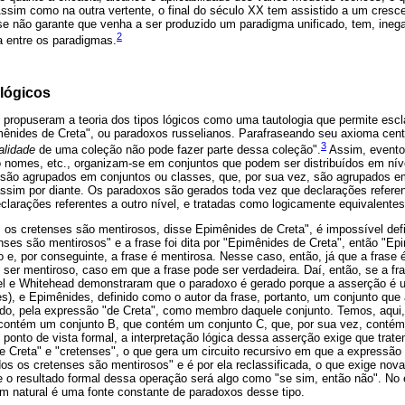
Assim como na outra vertente, o final do século XX tem assistido a um cresce
 se não garante que venha a ser produzido um paradigma unificado, tem, ineg
2
a entre os paradigmas.
 lógicos
 propuseram a teoria dos tipos lógicos como uma tautologia que permite escl
ênides de Creta", ou paradoxos russelianos. Parafraseando seu axioma cent
3
alidade
de uma coleção não pode fazer parte dessa coleção".
Assim, eventos
nomes, etc., organizam-se em conjuntos que podem ser distribuídos em níve
 são agrupados em conjuntos ou classes, que, por sua vez, são agrupados e
assim por diante. Os paradoxos são gerados toda vez que declarações refere
larações referentes a outro nível, e tratadas como logicamente equivalentes
os cretenses são mentirosos, disse Epimênides de Creta", é impossível defin
nses são mentirosos" e a frase foi dita por "Epimênides de Creta", então "Ep
e, por conseguinte, a frase é mentirosa. Nesse caso, então, já que a frase 
 ser mentiroso, caso em que a frase pode ser verdadeira. Daí, então, se a fra
el e Whitehead demonstraram que o paradoxo é gerado porque a asserção é
es), e Epimênides, definido como o autor da frase, portanto, um conjunto que
ado, pela expressão "de Creta", como membro daquele conjunto. Temos, aqui,
 contém um conjunto B, que contém um conjunto C, que, por sua vez, contém
ponto de vista formal, a interpretação lógica dessa asserção exige que tra
 Creta" e "cretenses", o que gera um circuito recursivo em que a expressão
dos os cretenses são mentirosos" e é por ela reclassificada, o que exige nova 
ue o resultado formal dessa operação será algo como "se sim, então não". No
em natural é uma fonte constante de paradoxos desse tipo.