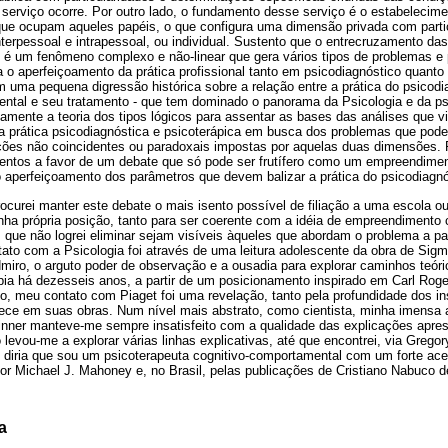
erviço ocorre. Por outro lado, o fundamento desse serviço é o estabelecime
que ocupam aqueles papéis, o que configura uma dimensão privada com parti
terpessoal e intrapessoal, ou individual. Sustento que o entrecruzamento d
é um fenômeno complexo e não-linear que gera vários tipos de problemas e 
a o aperfeiçoamento da prática profissional tanto em psicodiagnóstico quanto
 uma pequena digressão histórica sobre a relação entre a prática do psicodi
mental e seu tratamento - que tem dominado o panorama da Psicologia e da ps
damente a teoria dos tipos lógicos para assentar as bases das análises que vi
 prática psicodiagnóstica e psicoterápica em busca dos problemas que pod
ções não coincidentes ou paradoxais impostas por aquelas duas dimensões. 
mentos a favor de um debate que só pode ser frutífero como um empreendimen
 aperfeiçoamento dos parâmetros que devem balizar a prática do psicodiagnós
curei manter este debate o mais isento possível de filiação a uma escola ou
inha própria posição, tanto para ser coerente com a idéia de empreendimento
s que não logrei eliminar sejam visíveis àqueles que abordam o problema a par
tato com a Psicologia foi através de uma leitura adolescente da obra de Si
miro, o arguto poder de observação e a ousadia para explorar caminhos teórico
pia há dezesseis anos, a partir de um posicionamento inspirado em Carl Roge
o, meu contato com Piaget foi uma revelação, tanto pela profundidade dos in
rece em suas obras. Num nível mais abstrato, como cientista, minha imensa 
kinner manteve-me sempre insatisfeito com a qualidade das explicações apre
 levou-me a explorar várias linhas explicativas, até que encontrei, via Gregor
, diria que sou um psicoterapeuta cognitivo-comportamental com um forte acen
or Michael J. Mahoney e, no Brasil, pelas publicações de Cristiano Nabuco d
a