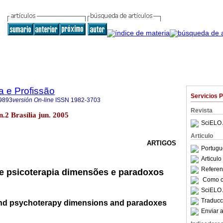
a e Profissão
Servicios 
9893
versión On-line
ISSN
1982-3703
Revista
 n.2 Brasília jun. 2005
SciELO 
Articulo
ARTIGOS
Portugu
Articul
Referenc
e psicoterapia dimensões e paradoxos
Como ci
SciELO 
Traducc
nd psychoterapy dimensions and paradoxes
Enviar a