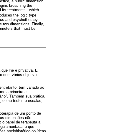
actice, a public dimension.
egins broaching the
 its treatments - which
troduces the logic type
tics and psychotherapy,
e two dimensions. Finally,
rameters that must be
que lhe é privativa. É
o com vários objetivos
entretanto, tem variado ao
mo a primeira e
tário". Também sua prática,
a, como testes e escalas,
coterapia de um ponto de
duas dimensões não
 o papel de terapeuta a
regulamentada, o que
es sociohistórico-políticas