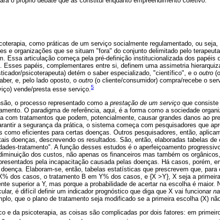
ara o próprio debate que as constitui enquanto empreendimento coletivo.
icoterapia, como práticas de um serviço socialmente regulamentado, ou seja
ões e organizações que se situam "fora" do conjunto delimitado pelo terapeuta
. Essa articulação começa pela pré-definição institucionalizada dos papéis 
. Esses papéis, complementares entre si, definem uma assimetria hierarquiza
ticador/psicoterapeuta) detém o saber especializado, "científico", e o
outro
(o
aber, e, pelo lado oposto, o
outro
(o cliente/consumidor) compra/recebe o ser
5
viço) vende/presta esse serviço.
são, o processo representado como a
prestação de um serviço
que consiste 
tamento. O paradigma de referência, aqui, é a forma como a sociedade organiz
ida com tratamentos que podem, potencialmente, causar grandes danos ao p
garantir a segurança da prática, o sistema começa com pesquisadores que a
as como eficientes para certas doenças. Outros pesquisadores, então, aplica
 tais doenças, descrevendo os resultados. São, então, elaboradas tabelas de
idades-tratamento". A função desses estudos é o aperfeiçoamento progressiv
 diminuição dos custos, não apenas os financeiros mas também os orgânicos,
 representados pela incapacitação causada pelas doenças. Há casos, porém, 
 doença. Elaboram-se, então, tabelas estatísticas que prescrevem que, par
X% dos casos, o tratamento B em Y% dos casos, e {X >Y}, X seja a primeir
nte superior a Y, mas porque a probabilidade de acertar na escolha é maior. 
lar, é difícil definir um indicador prognóstico que diga que X vai funcionar
na
lo, que o plano de tratamento seja modificado se a primeira escolha (X) não
o e da psicoterapia, as coisas são complicadas por dois fatores: em primeiro