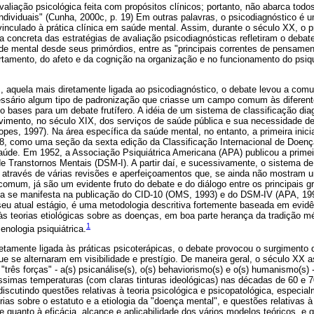
aliação psicológica feita com propósitos clínicos; portanto, não abarca tod
individuais" (Cunha, 2000c, p. 19) Em outras palavras, o psicodiagnóstico é u
vinculado à prática clínica em saúde mental. Assim, durante o século XX, o p
ca concreta das estratégias de avaliação psicodiagnósticas refletiram o debat
 mental desde seus primórdios, entre as "principais correntes de pensamen
tamento, do afeto e da cognição na organização e no funcionamento do psi
 aquela mais diretamente ligada ao psicodiagnóstico, o debate levou a comun
ssário algum tipo de padronização que criasse um campo comum às diferent
bases para um debate frutífero. A idéia de um sistema de classificação diag
imento, no século XIX, dos serviços de saúde pública e sua necessidade de 
es, 1997). Na área específica da saúde mental, no entanto, a primeira inicia
8, como uma seção da sexta edição da Classificação Internacional de Doença
úde. Em 1952, a Associação Psiquiátrica Americana (APA) publicou a prime
de Transtornos Mentais (DSM-I). A partir daí, e sucessivamente, o sistema de
o através de várias revisões e aperfeiçoamentos que, se ainda não mostram 
comum, já são um evidente fruto do debate e do diálogo entre os principais 
ma se manifesta na publicação do CID-10 (OMS, 1993) e do DSM-IV (APA, 1995
seu atual estágio, é uma metodologia descritiva fortemente baseada em evid
às teorias etiológicas sobre as doenças, em boa parte herança da tradição m
1
nologia psiquiátrica.
retamente ligada às práticas psicoterápicas, o debate provocou o surgiment
ue se alternaram em visibilidade e prestígio. De maneira geral, o século XX a
três forças" - a(s) psicanálise(s), o(s) behaviorismo(s) e o(s) humanismo(s
íssimas temperaturas (com claras tinturas ideológicas) nas décadas de 60 e
iscutindo questões relativas à teoria psicológica e psicopatológica, especia
ias sobre o estatuto e a etiologia da "doença mental", e questões relativas à 
e quanto à eficácia, alcance e aplicabilidade dos vários modelos teóricos, e 