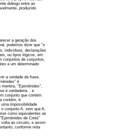
nte diálogo entre as
avelmente, produzido
arecer a geração dos
ral, podemos dizer que "o
, indivíduos, declarações
is, ou tipos lógicos, em
m conjuntos de conjuntos,
ntes a um determinado
.
ir a verdade da frase,
imênides" é
é mentira, "Epimênides",
se é verdadeira... e
 um conjunto que contém
 a contém, é
 uma impossibilidade
 o conjunto A, sem que A,
temos como equivalentes as
 "Epimênides de Creta"
volta ao circuito, e assim
 entanto, conforme nota