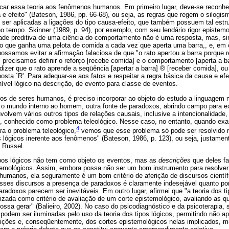
licar essa teoria aos fenômenos humanos. Em primeiro lugar, deve-se reconhe
 efeito" (Bateson, 1986, pp. 66-68), ou seja, as regras que regem o silogis
m ser aplicadas a ligações do tipo causa-efeito, que também possuem tal estru
 tempo. Skinner (1989, p. 94), por exemplo, com seu lendário rigor epistem
idade preditiva de uma ciência do comportamento não é uma resposta, mas, s
to que ganha uma pelota de comida a cada vez que aperta uma barra,, e, em
 possamos evitar a afirmação falaciosa de que "o rato apertou a barra porque 
 precisamos definir o reforço [recebe comida] e o comportamento [aperta a 
izer que o rato aprende a seqüência [apertar a barra] ® [receber comida], o
sta `R'. Para adequar-se aos fatos e respeitar a regra básica da causa e efei
vel lógico na descrição, de evento para classe de eventos.
s de seres humanos, é preciso incorporar ao objeto do estudo a linguagem na
e o mundo interno ao homem, outra fonte de paradoxos, abrindo campo para 
olvem vários outros tipos de relações causais, inclusive a intencionalidade
al, conhecido como problema teleológico. Nesse caso, no entanto, quando e
4
ra o problema teleológico,
vemos que esse problema só pode ser resolvido 
s lógicos inerente aos fenômenos" (Bateson, 1986, p. 123), ou seja, justame
 Russel.
tipos lógicos não tem como objeto os eventos, mas as
descrições
que deles f
stemológicos. Assim, embora possa não ser um bom instrumento para resolve
humanos, ela seguramente é um bom critério de aferição de discursos cientí
nesses discursos a presença de paradoxos é claramente indesejável quanto po
doxos parecem ser inevitáveis. Em outro lugar, afirmei que "a teoria dos t
ilizada como critério de avaliação de um corte epistemológico, avaliando as 
possa gerar" (Balieiro, 2002). No caso do psicodiagnóstico e da psicoterapia,
podem ser iluminadas pelo uso da teoria dos tipos lógicos, permitindo não ap
ições e, conseqüentemente, dos cortes epistemológicos nelas implicados, 