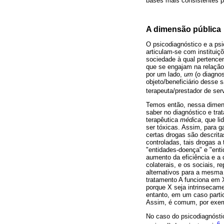
bases mais consistentes p
A dimensão pública
O psicodiagnóstico e a ps
articulam-se com instituiç
sociedade à qual pertencem
que se engajam na relação
por um lado,
um
(o diagnos
objeto/beneficiário desse s
terapeuta/prestador de ser
Temos então, nessa dimen
saber no diagnóstico e tra
terapêutica
médica
, que l
ser tóxicas. Assim, para 
certas drogas são descrit
controladas, tais drogas a
"entidades-doença" e "ent
aumento da eficiência e a
colaterais, e os sociais,
alternativos para a mesma
tratamento A funciona em 
porque X seja intrinsecame
entanto, em um caso particu
Assim, é comum, por exemp
No caso do psicodiagnóstic
6