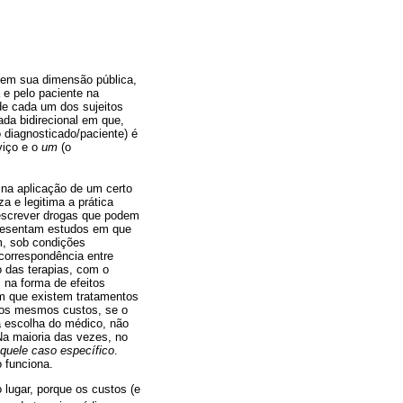
, em sua dimensão pública,
 e pelo paciente na
de cada um dos sujeitos
da bidirecional em que,
 diagnosticado/paciente) é
viço e o
um
(o
na aplicação de um certo
a e legitima a prática
rescrever drogas que podem
presentam estudos em que
m, sob condições
 correspondência entre
o das terapias, com o
 na forma de efeitos
em que existem tratamentos
a os mesmos custos, se o
a escolha do médico, não
Na maioria das vezes, no
quele caso específico
.
 funciona.
 lugar, porque os custos (e