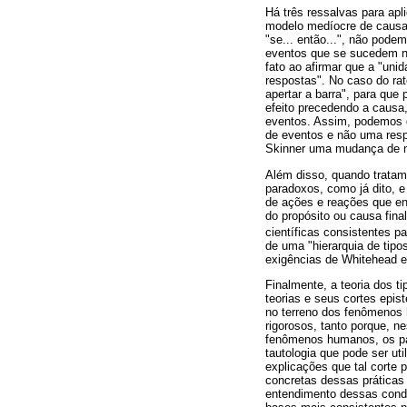
Há três ressalvas para ap
modelo medíocre de causa e
"se... então...", não pode
eventos que se sucedem no
fato ao afirmar que a "un
respostas". No caso do ra
apertar a barra", para que
efeito precedendo a causa,
eventos. Assim, podemos d
de eventos e não uma respo
Skinner uma mudança de ní
Além disso, quando tratamo
paradoxos, como já dito, 
de ações e reações que env
do propósito ou causa fin
científicas consistentes pa
de uma "hierarquia de tipo
exigências de Whitehead e
Finalmente, a teoria dos 
teorias e seus cortes epi
no terreno dos fenômenos 
rigorosos, tanto porque, 
fenômenos humanos, os para
tautologia que pode ser ut
explicações que tal corte 
concretas dessas práticas 
entendimento dessas cond