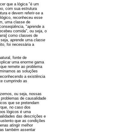
cer que a lógica "é um
mo, com sua estrutura
tura e devem referir-se a
ológico, reconheceu esse
im, uma classe de
 conseqüência, "aprende a
recebeu comida", ou seja, o
barra] como classes de
u seja, aprende uma
classe
to, foi necessária a
tural, fonte de
explicar uma enorme gama
, que remete ao problema
xaminamos as soluções
reconhecendo a existência
nte cumprindo as
azemos, ou seja, nossas
r problemas de causalidade
ficos que se pretendam
rque, no caso dos
ipos lógicos é uma
qualidades das descrições e
 sustento que as condições
enas atingir melhor
mas também assentar