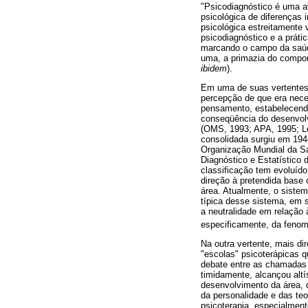
"Psicodiagnóstico é uma av
psicológica de diferenças 
psicológica estreitamente 
psicodiagnóstico e a práti
marcando o campo da saúde
uma, a primazia do compor
ibidem
).
Em uma de suas vertentes,
percepção de que era nece
pensamento, estabelecendo 
conseqüência do desenvolv
(OMS, 1993; APA, 1995; Lop
consolidada surgiu em 194
Organização Mundial da Sa
Diagnóstico e Estatístico 
classificação tem evoluíd
direção à pretendida base 
área. Atualmente, o siste
típica desse sistema, em 
a neutralidade em relação 
especificamente, da fenome
Na outra vertente, mais di
"escolas" psicoterápicas q
debate entre as chamadas "
timidamente, alcançou alt
desenvolvimento da área, d
da personalidade e das teor
psicoterapia, especialment