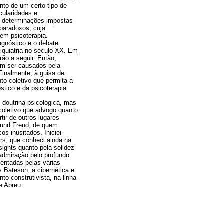
nto de um certo tipo de
cularidades e
as determinações impostas
paradoxos, cuja
 em psicoterapia.
agnóstico e o debate
iquiatria no século XX. Em
rão a seguir. Então,
em ser causados pela
Finalmente, à guisa de
to coletivo que permita a
tico e da psicoterapia.
 doutrina psicológica, mas
 coletivo que advogo quanto
tir de outros lugares
gmund Freud, de quem
s inusitados. Iniciei
rs, que conheci ainda na
sights quanto pela solidez
admiração pelo profundo
sentadas pelas várias
y Bateson, a cibernética e
to construtivista, na linha
e Abreu.