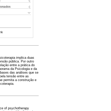
s
cionados
nk
sicoterapia implica duas
nsão pública. Por outro
lação entre a prática do
norama da Psicologia e da
 bases das análises que se
pela tensão entre as
e permita a construção e
coterapia.
ice of psychotherapy