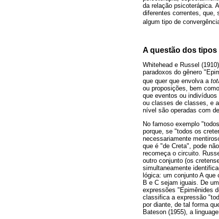
da relação psicoterápica. 
diferentes correntes, que,
algum tipo de convergênci
A questão dos tipos
Whitehead e Russel (1910)
paradoxos do gênero "Epim
que quer que envolva a
tot
ou proposições, bem como 
que eventos ou indivíduos
ou classes de classes, e 
nível são operadas com dec
No famoso exemplo "todos 
porque, se "todos os crete
necessariamente mentiroso 
que é "de Creta", pode não
recomeça o circuito. Russ
outro conjunto (os cretens
simultaneamente identific
lógica: um conjunto A que
B e C sejam iguais. De um 
expressões "Epimênides de
classifica a expressão "to
por diante, de tal forma q
Bateson (1955), a linguag