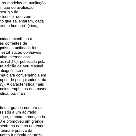
os os modelos de avaliação
m tipo de avaliação
restígio do
e teórico, que vem
to que salientaram, cada
quismo humano" (
idem,
idade científica à
es correntes de
nóstica unificada foi
estatísticas confiáveis
tiva internacional
s (CID-6), publicada pela
ira edição de seu Manual
 diagnóstico e
uma clara convergência em
grupos de pesquisadores da
). A característica mais
ências empíricas que busca
édica, ou, mais
o de um grande número de
ssistiu a um acirrado
) - que, embora começando
 70 e promoveu um grande
lmente no campo da teoria
teoria e prática da
quanto à própria natureza