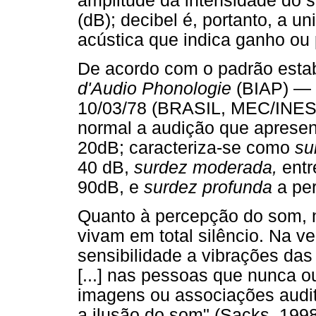
amplitude da intensidade do s
(dB); decibel é, portanto, a 
acústica que indica ganho ou
De acordo com o padrão esta
d'Audio Phonologie
(BIAP) — P
10/03/78 (BRASIL, MEC/INES,
normal a audição que aprese
20dB; caracteriza-se como
su
40 dB,
surdez moderada,
entr
90dB, e
surdez profunda
a per
Quanto à percepção do som, n
vivam em total silêncio. Na v
sensibilidade a vibrações das
[...] nas pessoas que nunca 
imagens ou associações audit
a ilusão do som" (Sacks, 1998,