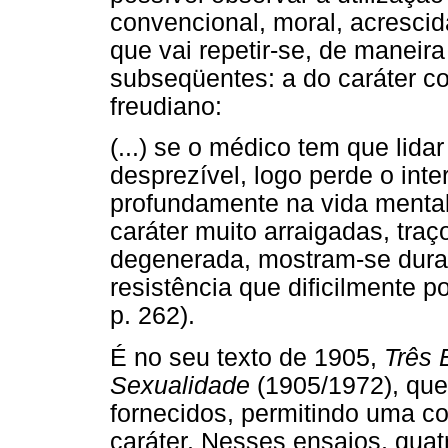
convencional, moral, acrescid
que vai repetir-se, de maneir
subseqüentes: a do caráter co
freudiano:
(...) se o médico tem que lida
desprezível, logo perde o inte
profundamente na vida menta
caráter muito arraigadas, tra
degenerada, mostram-se dura
resistência que dificilmente 
p. 262).
É no seu texto de 1905,
Três 
Sexualidade
(1905/1972), que
fornecidos, permitindo uma c
caráter. Nesses ensaios, qua