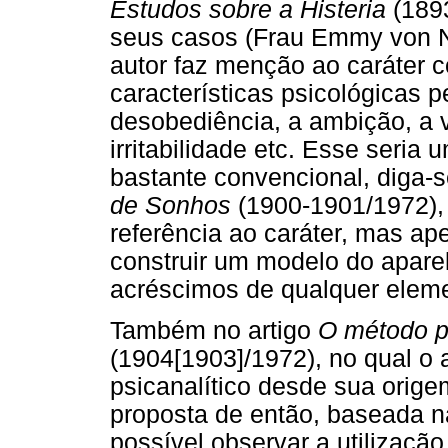
Estudos sobre a Histeria
(1893
seus casos (Frau Emmy von N.
autor faz menção ao caráter 
características psicológicas 
desobediência, a ambição, a v
irritabilidade etc. Esse seria
bastante convencional, diga-s
de Sonhos
(1900-1901/1972),
referência ao caráter, mas ap
construir um modelo do apare
acréscimos de qualquer elem
Também no artigo
O método ps
(1904[1903]/1972), no qual o
psicanalítico desde sua orige
proposta de então, baseada na
possível observar a utilizaçã