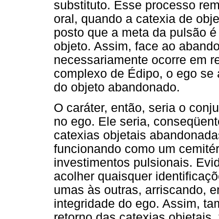
substituto. Esse processo re
oral, quando a catexia de obje
posto que a meta da pulsão é
objeto. Assim, face ao aband
necessariamente ocorre em re
complexo de Édipo, o ego se a
do objeto abandonado.
O caráter, então, seria o con
no ego. Ele seria, conseqüente
catexias objetais abandonadas 
funcionando como um cemitério
investimentos pulsionais. Evi
acolher quaisquer identifica
umas às outras, arriscando, em
integridade do ego. Assim, ta
retorno das catexias objetais, 