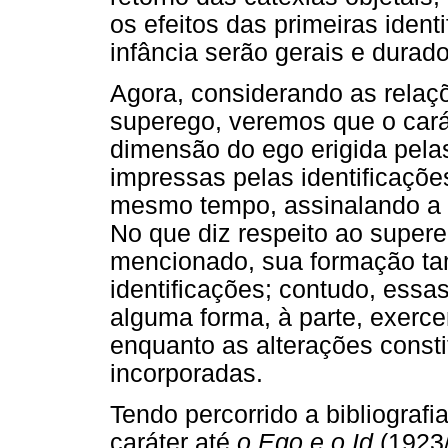
os efeitos das primeiras ident
infância serão gerais e durado
Agora, considerando as relaçõ
superego, veremos que o cará
dimensão do ego erigida pela
impressas pelas identificações
mesmo tempo, assinalando a h
No que diz respeito ao supere
mencionado, sua formação ta
identificações; contudo, essa
alguma forma, à parte, exerce
enquanto as alterações constit
incorporadas.
Tendo percorrido a bibliograf
caráter até
o Ego e o Id
(1923/