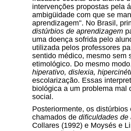
intervenções propostas pela á
ambigüidade com que se manej
aprendizagem". No Brasil, pri
distúrbios de aprendizagem
pa
uma doença sofrida pelo alun
utilizada pelos professores pa
sentido médico, mesmo sem sab
etimológico. Do mesmo modo, u
hiperativo, dislexia, hipercinét
escolarização. Essas interp
biológica a um problema mal 
social.
Posteriormente, os distúrbio
chamados de
dificuldades d
Collares (1992) e Moysés e L