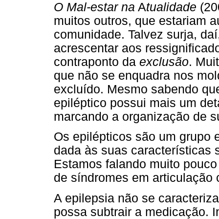
O Mal-estar na
A
tualidade
(20
muitos outros, que estariam a
comunidade. Talvez surja, da
acrescentar aos ressignifica
contraponto da
exclusão
. Mui
que não se enquadra nos mold
excluído. Mesmo sabendo que
epiléptico possui mais um det
marcando a organização de su
Os epilépticos são um grupo
dada às suas características
Estamos falando muito pouco d
de síndromes em articulação c
A epilepsia não se caracteri
possa subtrair a medicação. 