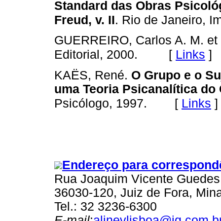
Standard das Obras Psicol
Freud, v. II
. Rio de Janeiro, I
GUERREIRO, Carlos A. M. et 
[
Links
]
Editorial, 2000.
KAËS, René.
O Grupo e o Su
uma Teoria Psicanalítica do
[
Links
]
Psicólogo, 1997.
Endereço para correspond
Rua Joaquim Vicente Guedes, 
36030-120, Juiz de Fora, Mina
Tel.: 32 3236-6300
E-mail
:
alinevlisboa@ig.com.b