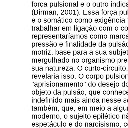
força pulsional e o outro indic
(Birman, 2001). Essa força pul
e o somático como exigência f
trabalhar em ligação com o co
representaríamos como marcas
pressão e finalidade da pulsão
motriz, base para a sua subje
mergulhado no organismo pres
sua natureza. O curto-circuito
revelaria isso. O corpo pulsion
"aprisionamento" do desejo do
objeto da pulsão, que conhec
indefinido mais ainda nesse
s
também, que, em meio a algum
moderno, o sujeito epilético 
espetáculo e do narcisismo, c