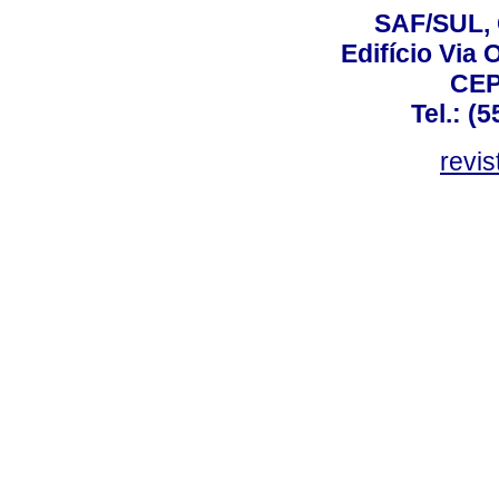
SAF/SUL, 
Edifício Via 
CEP
Tel.: (
revis