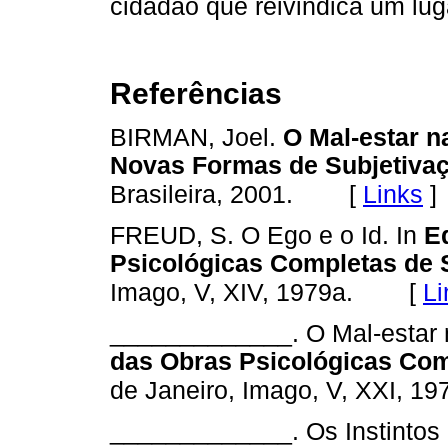
cidadão que reivindica um lu
Referências
BIRMAN, Joel.
O Mal-estar n
Novas Formas de Subjetiva
[
Links
]
Brasileira, 2001.
FREUD, S. O Ego e o Id. In
E
Psicológicas Completas de S
[
Li
Imago, V, XIV, 1979a.
_____________. O Mal-estar n
das Obras Psicológicas Comp
de Janeiro, Imago, V, XXI, 19
_____________. Os Instintos 