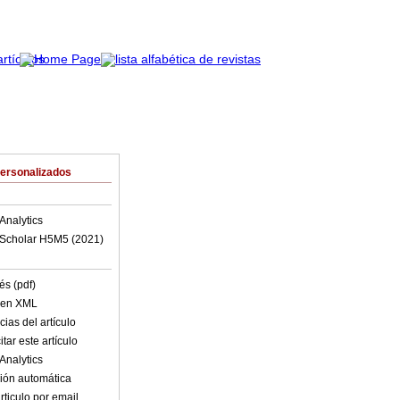
Personalizados
Analytics
Scholar H5M5 (
2021
)
és (pdf)
o en XML
ias del artículo
tar este artículo
Analytics
ión automática
rticulo por email