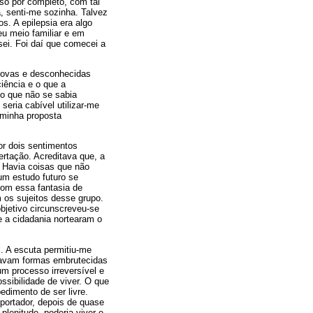
so por completo, com tal
, senti-me sozinha. Talvez
s. A epilepsia era algo
eu meio familiar e em
ei. Foi daí que comecei a
novas e desconhecidas
ciência e o que a
 o que não se sabia
eria cabível utilizar-me
 minha proposta
or dois sentimentos
ertação. Acreditava que, a
l. Havia coisas que não
 um estudo futuro se
com essa fantasia de
m os sujeitos desse grupo.
bjetivo circunscreveu-se
e a cidadania nortearam o
l. A escuta permitiu-me
elavam formas embrutecidas
m processo irreversível e
ssibilidade de viver. O que
dimento de ser livre.
ortador, depois de quase
plenitude, poderia viver e