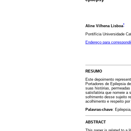
*
Aline Vilhena Lisboa
Pontifícia Universidade Ca
Endereço para correspond
RESUMO
Este depoimento represent
Portadores de Epilepsia de
suas histórias, permeadas 
satisfatória que nomeie a
sofrimento desse sujeito r
acolhimento e respeito por
Palavras-chave
: Epilepsia
ABSTRACT
This paper is related to a 