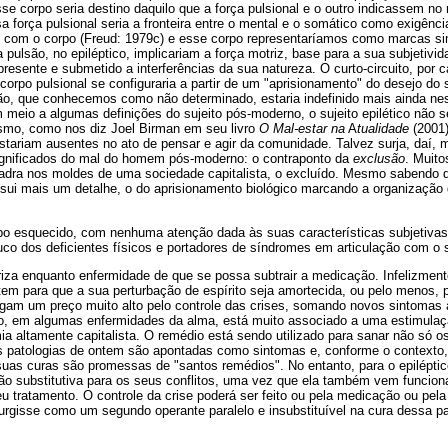
corpo seria destino daquilo que a força pulsional e o outro indicassem no re
sa força pulsional seria a fronteira entre o mental e o somático como exigênci
ão com o corpo (Freud: 1979c) e esse corpo representaríamos como marcas sim
a pulsão, no epiléptico, implicariam a força motriz, base para a sua subjetiv
esente e submetido a interferências da sua natureza. O curto-circuito, por
O corpo pulsional se configuraria a partir de um "aprisionamento" do desejo do
são, que conhecemos como não determinado, estaria indefinido mais ainda n
 meio a algumas definições do sujeito pós-moderno, o sujeito epilético não 
ismo, como nos diz Joel Birman em seu livro
O Mal-estar na
A
tualidade
(2001
stariam ausentes no ato de pensar e agir da comunidade. Talvez surja, daí,
ignificados do mal do homem pós-moderno: o contraponto da
exclusão
. Muito
uadra nos moldes de uma sociedade capitalista, o excluído. Mesmo sabendo
ossui mais um detalhe, o do aprisionamento biológico marcando a organização 
po esquecido, com nenhuma atenção dada às suas características subjetiva
o dos deficientes físicos e portadores de síndromes em articulação com o s
eriza enquanto enfermidade de que se possa subtrair a medicação. Infelizmen
em para que a sua perturbação de espírito seja amortecida, ou pelo menos, 
pagam um preço muito alto pelo controle das crises, somando novos sintomas
o, em algumas enfermidades da alma, está muito associado a uma estimula
a altamente capitalista. O remédio está sendo utilizado para sanar não só
 As patologias de ontem são apontadas como sintomas e, conforme o contexto
suas curas são promessas de "santos remédios". No entanto, para o epilépti
ção substitutiva para os seus conflitos, uma vez que ela também vem funcio
u tratamento. O controle da crise poderá ser feito ou pela medicação ou pela 
surgisse como um segundo operante paralelo e insubstituível na cura dessa p