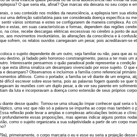
pilepsia? O que seria ela, afinal? Que marcas ela deixaria no seu corpo e e
erais, o seu conteúdo nos moldes da neurociência, a epilepsia tem sua etiol
ossui uma definição satisfatória para ser considerada doença específica ou
sentir vários sintomas e estes se configurarem de maneira complexa. As c
ebro e estas, em suas características e formas, dependem das regiões cerebr
ito, na crise, recebe descargas elétricas excessivas no cérebro a ponto de a
tros, aos movimentos involuntários, às alterações da consciência e à confus
 que sofrem, os relatos ouvidos carregavam um pesar, pois acreditavam-se 
 coloca o sujeito dependente de um outro, seja familiar ou não, para que as 
o seu destino, já fadado pelo horroroso constrangimento, passa a ter mais um 
o outro. Interessante pensarmos o quão paradoxal pode representar a condiçã
que esta última sinaliza um desamparo vivenciado por esse sujeito. O que e
a e desamparo? Observamos e incluímos a família como referencial primário 
omentos aflitivos. Como o portador, a família se vê diante de um enigma, al
té difícil escrever sobre esse tema, pois as palavras fogem quando se quer t
hegavam às reuniões com um duplo pesar, a de ver seu parente em sofrimento 
stiam da luta e incorporavam a doença como extensão de seus próprios corpo
 diante desse quadro. Tornou-se uma situação ímpar conhecer qual seria o l
epiléptico, uma vez que não só a palavra se impunha ao corpo mas também o p
ssa reflexão pode levar a amplas e complexas articulações teóricas e clínic
er profundamente essas proposições, mas apenas indicar alguns pontos noda
stão, como o sujeito organizaria a sua subjetividade a partir de um corpo mar
mo?
a), primeiramente, o corpo marcaria o eu e esse eu seria a projeção desse c