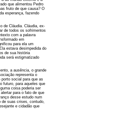
frado que alimentou Pedro
mas fruto de que causa? O
 da esperança, fazendo
 de Cláudia. Cláudia, ex-
ar de todos os sofrimentos
ntexto com a palavra
ransformado em
nificou para ela um
 Ela estava desimpedida do
os de sua história
nda será estigmatizado
ento, a ausência, o grande
sociação representa o
porto social para que as
 futuro, para aqueles que
lguma coisa poderia ser
alertar para o fato de que
 avanço desse estudo num
o de suas crises, contudo,
desejante e cidadão que