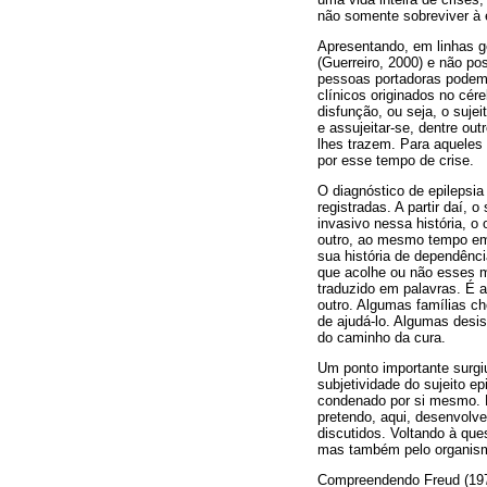
não somente sobreviver à e
Apresentando, em linhas g
(Guerreiro, 2000) e não p
pessoas portadoras podem 
clínicos originados no cér
disfunção, ou seja, o suje
e assujeitar-se, dentre ou
lhes trazem. Para aqueles
por esse tempo de crise.
O diagnóstico de epilepsia
registradas. A partir daí, 
invasivo nessa história, 
outro, ao mesmo tempo em 
sua história de dependênci
que acolhe ou não esses m
traduzido em palavras. É a
outro. Algumas famílias c
de ajudá-lo. Algumas desi
do caminho da cura.
Um ponto importante surgiu
subjetividade do sujeito 
condenado por si mesmo. E
pretendo, aqui, desenvolv
discutidos. Voltando à que
mas também pelo organis
Compreendendo Freud (1979