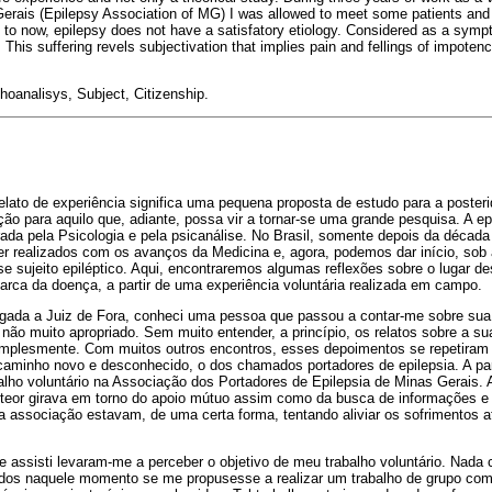
erais (Epilepsy Association of MG) I was allowed to meet some patients and
p to now, epilepsy does not have a satisfatory etiology. Considered as a symp
This suffering revels subjectivation that implies pain and fellings of impoten
hoanalisys, Subject, Citizenship.
lato de experiência significa uma pequena proposta de estudo para a poster
o para aquilo que, adiante, possa vir a tornar-se uma grande pesquisa. A ep
ada pela Psicologia e pela psicanálise. No Brasil, somente depois da década
r realizados com os avanços da Medicina e, agora, podemos dar início, sob a
se sujeito epiléptico. Aqui, encontraremos algumas reflexões sobre o lugar d
arca da doença, a partir de uma experiência voluntária realizada em campo.
ada a Juiz de Fora, conheci uma pessoa que passou a contar-me sobre sua
ão muito apropriado. Sem muito entender, a princípio, os relatos sobre a s
simplesmente. Com muitos outros encontros, esses depoimentos se repetira
minho novo e desconhecido, o dos chamados portadores de epilepsia. A part
balho voluntário na Associação dos Portadores de Epilepsia de Minas Gerais.
teor girava em torno do apoio mútuo assim como da busca de informações e 
 associação estavam, de uma certa forma, tentando aliviar os sofrimentos a
e assisti levaram-me a perceber o objetivo de meu trabalho voluntário. Nada 
dos naquele momento se me propusesse a realizar um trabalho de grupo com