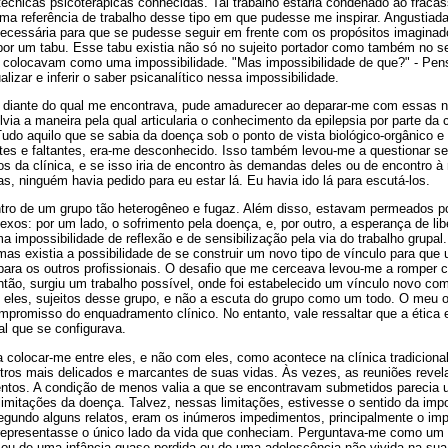
cnicas psicoterápicas conhecidas. Tal trabalho estaria condenado ao fracas
ma referência de trabalho desse tipo em que pudesse me inspirar. Angustiada
ecessária para que se pudesse seguir em frente com os propósitos imaginado
por um tabu. Esse tabu existia não só no sujeito portador como também no s
 a colocavam como uma impossibilidade. "Mas impossibilidade de que?" - Pens
alizar e inferir o saber psicanalítico nessa impossibilidade.
 diante do qual me encontrava, pude amadurecer ao deparar-me com essas 
ia a maneira pela qual articularia o conhecimento da epilepsia por parte da 
 Tudo aquilo que se sabia da doença sob o ponto de vista biológico-orgânico e
es e faltantes, era-me desconhecido. Isso também levou-me a questionar se s
s da clínica, e se isso iria de encontro às demandas deles ou de encontro à
tas, ninguém havia pedido para eu estar lá. Eu havia ido lá para escutá-los.
dentro de um grupo tão heterogêneo e fugaz. Além disso, estavam permeados p
xos: por um lado, o sofrimento pela doença, e, por outro, a esperança de lib
uma impossibilidade de reflexão e de sensibilização pela via do trabalho grupa
mas existia a possibilidade de se construir um novo tipo de vínculo para que
 para os outros profissionais. O desafio que me cerceava levou-me a romper 
Então, surgiu um trabalho possível, onde foi estabelecido um vínculo novo co
m eles, sujeitos desse grupo, e não a escuta do grupo como um todo. O meu o
promisso do enquadramento clínico. No entanto, vale ressaltar que a ética 
al que se configurava.
a colocar-me entre eles, e não com eles, como acontece na clínica tradiciona
gistros mais delicados e marcantes de suas vidas. Às vezes, as reuniões rev
tos. A condição de menos valia a que se encontravam submetidos parecia u
imitações da doença. Talvez, nessas limitações, estivesse o sentido da impo
egundo alguns relatos, eram os inúmeros impedimentos, principalmente o impe
epresentasse o único lado da vida que conheciam. Perguntava-me como um p
, ou de uma infância quase perdida ou de uma adolescência não vivida na sua 