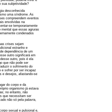
m sua subjetividade?
ogia desconhecida
 mesmo uma síndrome. As
rises compreendem eventos
ais envolvidas na
usentar-se temporariamente
ão mental que essas agruras
eternamente condenados
suas crises sejam
adicional estranho e
o de dependência de um
sse outro significará em
desse outro, pois é ela
go que não pode ser
raduzir o sofrimento do
e sofrer por ser incapaz
s e desejos, afastando-se
ugar do corpo e da
róprio organismo já estava
as; no entanto, não
is que necessitam ser
cado não só pela palavra,
orpo sexual e pulsional e,