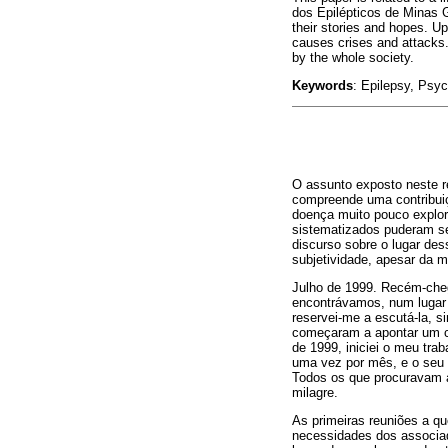
dos Epilépticos de Minas G
their stories and hopes. U
causes crises and attacks. 
by the whole society.
Keywords
: Epilepsy, Psyc
O assunto exposto neste re
compreende uma contribuiçã
doença muito pouco explor
sistematizados puderam se
discurso sobre o lugar des
subjetividade, apesar da m
Julho de 1999. Recém-cheg
encontrávamos, num lugar n
reservei-me a escutá-la, 
começaram a apontar um ca
de 1999, iniciei o meu tra
uma vez por mês, e o seu 
Todos os que procuravam a
milagre.
As primeiras reuniões a qu
necessidades dos associa