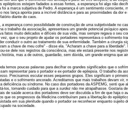
s epilépticos estejam fadados a essas fontes, a esperança foi algo não deci
a foi a marca subjetiva de Pedro. A esperança é um sentimento consciente, 
 nos lança aponta para a incrível distância e para as proximidades da dor e
fatório diante do caos.
a esperança como possibilidade de construção de uma subjetividade no caso
ena o trabalho da associação, apresentava um grande potencial psíquico apes
va fatos muito delicados e difíceis de sua vida, mas sempre regava o seu co
 vez, que o seu projeto de ajudar os portadores representava o sofrimento t
er conduzir o outro ao tratamento de sua enfermidade. Também a cirurgia sig
am a chave de meu cofre" - disse ela. "Acharam a chave para a liberdade".
ou-se dele nos registros da consciência, mas ele estará presente nos registr
a história, mas a de outros, guardarão, sem dúvida, um grande enigma que ai
da temos poucas palavras para decifrar os grandes significados que o sofrim
sam representar para o portador e ex-portador de epilepsia. O trabalho da as
esso. Precisamos escutar esses pequenos grupos. Eles significam o primeiro 
tadas e o sofrimento ancorado. Acreditamos que mais trabalhos devam vir, no
a deficiência ou síndrome. No caso dos portadores da ASPEMG, senti que a
utá-los, tomando cuidado para que a
surdez
não me atrapalhasse. Gostaria de 
nais de saúde acerca dos portadores deve ser discutida a fim de que haja o
s que os progressos da Medicina contribuíram para a libertação do epiléptic
uistada em sua plenitude quando o portador se reconhecer enquanto sujeito 
ocupado na sociedade.