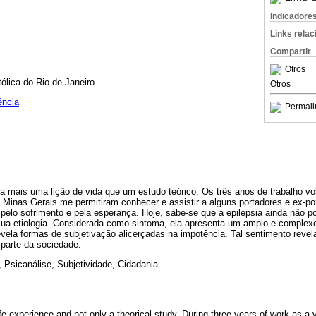
Indicadore
Links rela
Compartir
Otros
tólica do Rio de Janeiro
Otros
ência
Permali
a mais uma lição de vida que um estudo teórico. Os três anos de trabalho vo
 Minas Gerais me permitiram conhecer e assistir a alguns portadores e ex-por
pelo sofrimento e pela esperança. Hoje, sabe-se que a epilepsia ainda não p
 sua etiologia. Considerada como sintoma, ela apresenta um amplo e complex
evela formas de subjetivação alicerçadas na impotência. Tal sentimento reve
 parte da sociedade.
, Psicanálise, Subjetividade, Cidadania.
life experience and not only a theorical study. During three years of work as a 