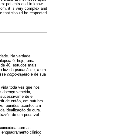
 ex-patients and to know
tom, it is very complex and
ce that should be respected
idade. Na verdade,
ilepsia é, hoje, uma
 de 40, estudos mais
 luz da psicanálise, a um
esse
corpo-sujeito
e de sua
 vida toda vez que nos
ua doença vencida,
m sucessivamente e
ir de então, em outubro
 As reuniões aconteciam
da idealização de cura.
través de um possível
coincidiria com as
 enquadramento clínico