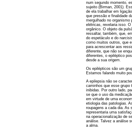
num segundo momento, esse 
sujeito (Birman, 2001). Es
de ela trabalhar em ligaç
que pressão e finalidade d
mergulhado no organismo pr
elétricas, revelaria isso. 
orgânico. O objeto da pul
ressaltar, também, que, em
do espetáculo e do narcis
como muitos outros, que e
para acrescentar aos ress
diferente, que não se enq
diferentes, o epiléptico p
desde a sua origem.
Os epilépticos são um gru
Estamos falando muito pouc
A epilepsia não se caract
caminhos que esse grupo t
inibidas. Por outro lado, 
se que o uso da medicaçã
em virtude de uma economi
etiologia das patologias.
roupagens a cada dia. As 
representaria uma satisfa
na operacionalização de se
análise. Talvez a análise 
a alma.