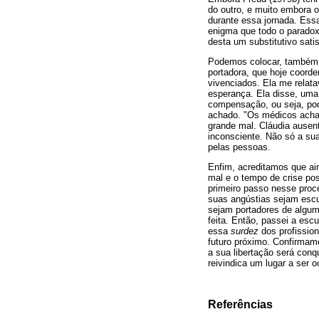
do outro, e muito embora o
durante essa jornada. Ess
enigma que todo o paradoxo
desta um substitutivo satis
Podemos colocar, também, 
portadora, que hoje coord
vivenciados. Ela me relata
esperança. Ela disse, uma
compensação, ou seja, pod
achado. "Os médicos achar
grande mal. Cláudia ausent
inconsciente. Não só a su
pelas pessoas.
Enfim, acreditamos que ain
mal e o tempo de crise pos
primeiro passo nesse proc
suas angústias sejam escu
sejam portadores de algum
feita. Então, passei a esc
essa
surdez
dos profissio
futuro próximo. Confirmamo
a sua libertação será conq
reivindica um lugar a ser 
Referências