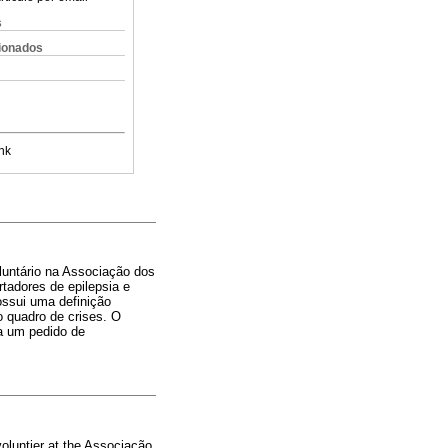
s
cionados
nk
luntário na Associação dos
tadores de epilepsia e
ossui uma definição
o quadro de crises. O
la um pedido de
voluntier at the Associação