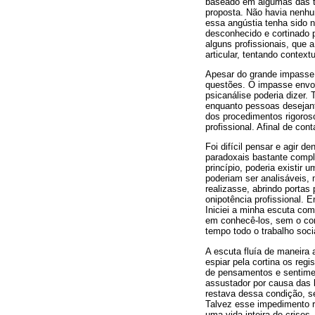
baseado em algumas das té
proposta. Não havia nenhu
essa angústia tenha sido n
desconhecido e cortinado 
alguns profissionais, que
articular, tentando contextu
Apesar do grande impasse
questões. O impasse envolv
psicanálise poderia dizer.
enquanto pessoas desejant
dos procedimentos rigoroso
profissional. Afinal de con
Foi difícil pensar e agir 
paradoxais bastante comple
princípio, poderia existir 
poderiam ser analisáveis, 
realizasse, abrindo portas
onipotência profissional. 
Iniciei a minha escuta co
em conhecê-los, sem o com
tempo todo o trabalho soci
A escuta fluía de maneira 
espiar pela cortina os re
de pensamentos e sentimen
assustador por causa das l
restava dessa condição, s
Talvez esse impedimento r
uma vida inteira de crises