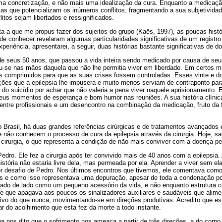
uma concretização, e não mais uma idealização da cura. Enquanto a medicaç
s que potencializam os inúmeros conflitos, fragmentando a sua subjetividade
itos sejam libertados e ressignificados.
a a que me propus fazer dos sujeitos do grupo (Kaës, 1997), as poucas histó
 de conhecer revelaram algumas particularidades significativas de um registro 
xperiência, apresentarei, a seguir, duas histórias bastante significativas de d
 seus 50 anos, que passou a vida inteira sendo medicado por causa de seu
iu-se nas mãos daquela que não lhe permitia viver em liberdade. Em certos 
is comprimidos para que as suas crises fossem controladas. Esses vinte e d
ões que a epilepsia lhe impusera e muito menos serviam de contraponto para
do suicídio por achar que não valeria a pena viver naquele aprisionamento. E
eus momentos de esperança e bom humor nas reuniões. A sua história clíni
ntre profissionais e um desencontro na combinação da medicação, fruto da f
Brasil, há duas grandes referências cirúrgicas e de tratamentos avançados e
ue não conhecem o processo de cura da epilepsia através da cirurgia. Hoje,
cirurgia, o que representa a condição de não mais conviver com a doença pel
dro. Ele fez a cirurgia após ter convivido mais de 40 anos com a epilepsia.
stória não estaria livre dela, mas permeada por ela. Aprender a viver sem ela 
ior desafio de Pedro. Nos últimos encontros que tivemos, ele comentava com
s e como isso representava uma depuração, apesar de toda a condenação po
ado de lado como um pequeno acessório da vida, e não enquanto estrutura ce
 e que apagava aos poucos os sinalizadores auxiliares e saudáveis que alim
vivo do que nunca, movimentando-se em direções produtivas. Acredito que es
r do acolhimento que esta fez da morte a todo instante.
 nos dito que o sofrimento nos ameaça a partir de três direções, a do corpo