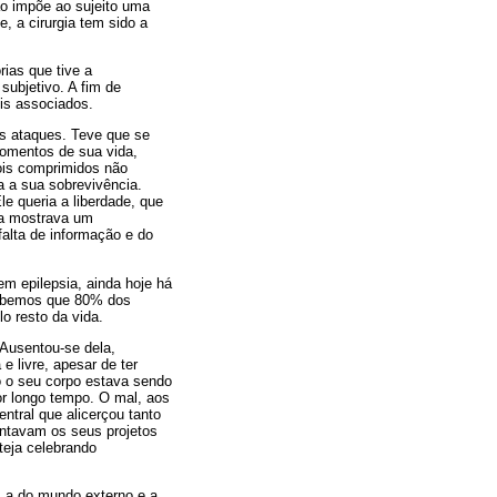
ão impõe ao sujeito uma
, a cirurgia tem sido a
rias que tive a
subjetivo. A fim de
ois associados.
s ataques. Teve que se
momentos de sua vida,
ois comprimidos não
 a sua sobrevivência.
le queria a liberdade, que
ca mostrava um
alta de informação e do
m epilepsia, ainda hoje há
 sabemos que 80% dos
o resto da vida.
 Ausentou-se dela,
e livre, apesar de ter
o o seu corpo estava sendo
r longo tempo. O mal, aos
ntral que alicerçou tanto
entavam os seus projetos
teja celebrando
, a do mundo externo e a