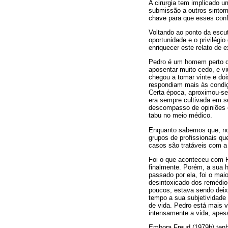
A cirurgia tem implicado 
submissão a outros sintoma
chave para que esses confl
Voltando ao ponto da escut
oportunidade e o privilégio
enriquecer este relato de e
Pedro é um homem perto de
aposentar muito cedo, e v
chegou a tomar vinte e do
respondiam mais às condiç
Certa época, aproximou-se 
era sempre cultivada em s
descompasso de opiniões e
tabu no meio médico.
Enquanto sabemos que, no 
grupos de profissionais q
casos são tratáveis com a 
Foi o que aconteceu com Pe
finalmente. Porém, a sua hi
passado por ela, foi o ma
desintoxicado dos remédio
poucos, estava sendo deix
tempo a sua subjetividade
de vida. Pedro está mais 
intensamente a vida, apesa
Embora Freud (1979b) tenha