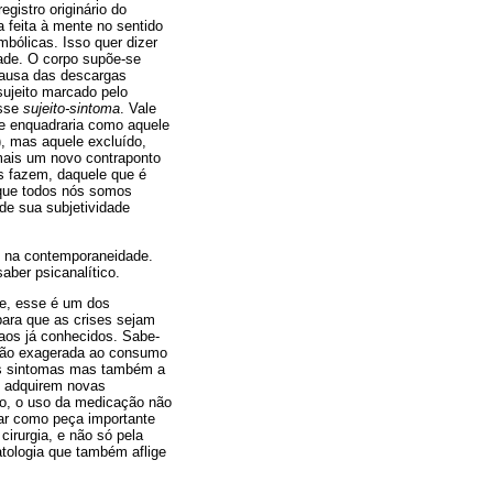
gistro originário do
a feita à mente no sentido
bólicas. Isso quer dizer
idade. O corpo supõe-se
 causa das descargas
 sujeito marcado pelo
esse
sujeito-sintoma
. Vale
se enquadraria como aquele
), mas aquele excluído,
 mais um novo contraponto
s fazem, daquele que é
 que todos nós somos
de sua subjetividade
s na contemporaneidade.
aber psicanalítico.
te, esse é um dos
para que as crises sejam
 aos já conhecidos. Sabe-
ção exagerada ao consumo
 os sintomas mas também a
, adquirem novas
co, o uso da medicação não
nar como peça importante
cirurgia, e não só pela
atologia que também aflige