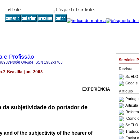
a e Profissão
Servicios 
9893
versión On-line
ISSN
1982-3703
Revista
 n.2 Brasília jun. 2005
SciELO 
Google 
EXPERIÊNCIA
Articulo
Portugu
Articul
e da subjetividade do portador de
Referenc
Como ci
SciELO 
Traducc
 and of the subjectivity of the bearer of
Enviar a