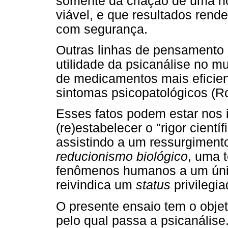
somente da criação de uma no
viável, e que resultados rend
com segurança.
Outras linhas de pensamento n
utilidade da psicanálise no 
de medicamentos mais eficien
sintomas psicopatológicos (R
Esses fatos podem estar nos 
(re)estabelecer o "rigor cientí
assistindo a um ressurgiment
reducionismo biológico
, uma 
fenômenos humanos a um único
reivindica um
status
privilegi
O presente ensaio tem o objet
pelo qual passa a psicanálise