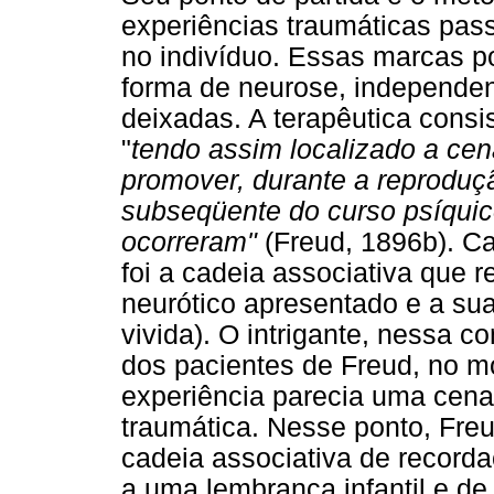
experiências traumáticas pa
no indivíduo. Essas marcas p
forma de neurose, independe
deixadas. A terapêutica consis
"
tendo assim localizado a ce
promover, durante a reproduç
subseqüente do curso psíqui
ocorreram"
(Freud, 1896b). Ca
foi a cadeia associativa que r
neurótico apresentado e a su
vivida). O intrigante, nessa 
dos pacientes de Freud, no 
experiência parecia uma cena
traumática. Nesse ponto, Freu
cadeia associativa de recorda
a uma lembrança infantil e d