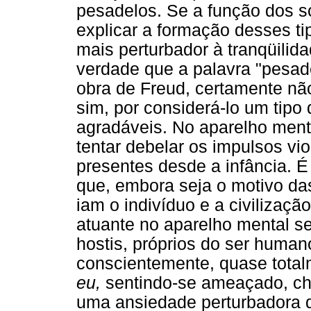
pesadelos. Se a função dos s
explicar a formação desses ti
mais perturbador à tranqüilid
verdade que a palavra "pesa
obra de Freud, certamente nã
sim, por considerá-lo um tip
agradáveis. No aparelho menta
tentar debelar os impulsos vi
presentes desde a infância. 
que, embora seja o motivo das
iam o indivíduo e a civilizaçã
atuante no aparelho mental s
hostis, próprios do ser human
conscientemente, quase total
eu,
sentindo-se ameaçado, ch
uma ansiedade perturbadora 