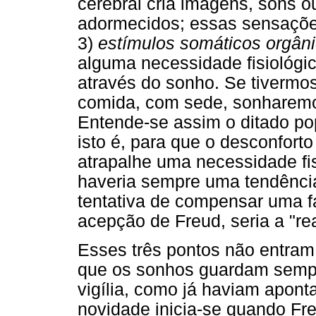
cerebral cria imagens, sons
adormecidos; essas sensaçõe
3)
estímulos somáticos orgân
alguma necessidade fisiológi
através do sonho. Se tiverm
comida, com sede, sonharemo
Entende-se assim o ditado po
isto é, para que o desconfort
atrapalhe uma necessidade fis
haveria sempre uma tendênci
tentativa de compensar uma fa
acepção de Freud, seria a "re
Esses três pontos não entram 
que os sonhos guardam sempr
vigília, como já haviam apont
novidade inicia-se quando Fr