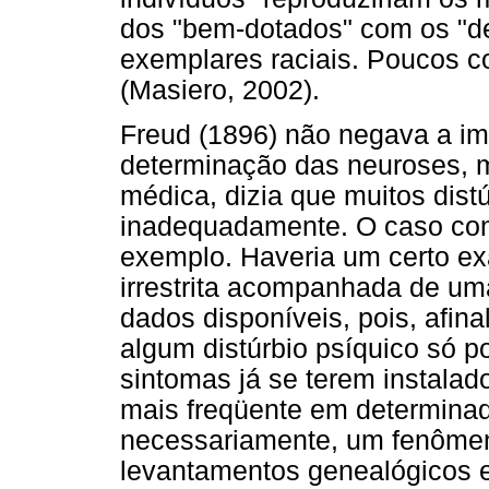
dos "bem-dotados" com os "d
exemplares raciais. Poucos 
(Masiero, 2002).
Freud (1896) não negava a im
determinação das neuroses, 
médica, dizia que muitos dist
inadequadamente. O caso co
exemplo. Haveria um certo exa
irrestrita acompanhada de uma
dados disponíveis, pois, afina
algum distúrbio psíquico só 
sintomas já se terem instalad
mais freqüente em determinada
necessariamente, um fenômen
levantamentos genealógicos e