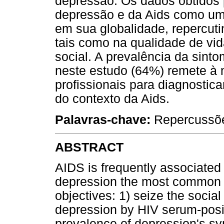
depressão. Os dados obtidos 
depressão e da Aids como um
em sua globalidade, repercuti
tais como na qualidade de vid
social. A prevalência da sint
neste estudo (64%) remete à 
profissionais para diagnostic
do contexto da Aids.
Palavras-chave:
Repercussões
ABSTRACT
AIDS is frequently associated 
depression the most common o
objectives: 1) seize the socia
depression by HIV serum-posit
prevalence of depression's s