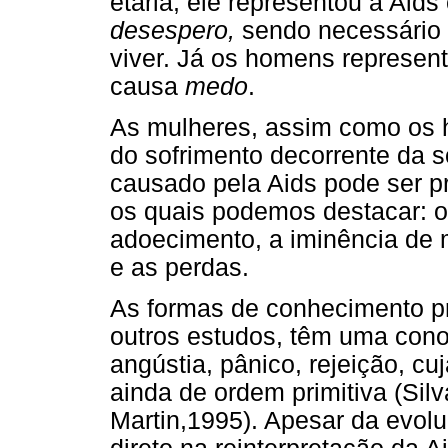
etária, ele representou a Ai
desespero,
sendo necessário 
viver. Já os homens represe
causa
medo
.
As mulheres, assim como os h
do sofrimento decorrente da s
causado pela Aids pode ser pr
os quais podemos destacar: o
adoecimento, a iminência de m
e as perdas.
As formas de conhecimento pr
outros estudos, têm uma con
angústia, pânico, rejeição, c
ainda de ordem primitiva (Silv
Martin,1995). Apesar da evolu