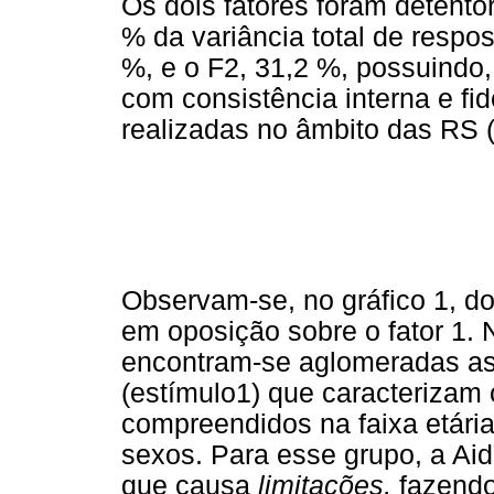
Os dois fatores foram detento
% da variância total de respo
%, e o F2, 31,2 %, possuindo,
com consistência interna e fi
realizadas no âmbito das RS 
Observam-se, no gráfico 1, d
em oposição sobre o fator 1. 
encontram-se aglomeradas as
(estímulo1) que caracterizam 
compreendidos na faixa etári
sexos. Para esse grupo, a A
que causa
limitações,
fazendo