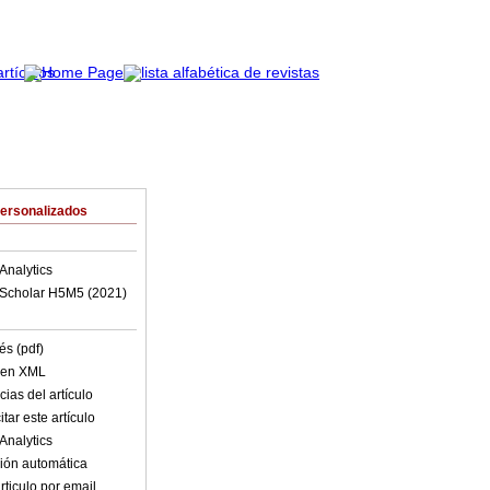
Personalizados
Analytics
Scholar H5M5 (
2021
)
és (pdf)
o en XML
ias del artículo
tar este artículo
Analytics
ión automática
rticulo por email