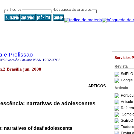
a e Profissão
Servicios 
9893
versión On-line
ISSN
1982-3703
Revista
 n.2 Brasília jun. 2008
SciELO 
Google 
ARTIGOS
Articulo
Portugu
Articul
lescência: narrativas de adolescentes
Referenc
Como ci
SciELO 
Traducc
: narratives of deaf adolescents
Enviar a