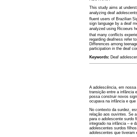
This study aims at underst
analyzing deaf adolescents
fluent users of Brazilian 
sign language by a deaf me
analyzed using Ricoeurs h
that many conflicts experi
regarding deafness refer t
Differences among teenage
participation in the deaf c
Keywords:
Deaf adolescent
A adolescência, em nossa 
transição entre a infância
possa construir novos sig
ocupava na infância e que 
No contexto da surdez, es
relação aos ouvintes. Se a 
para o adolescente surdo f
integrado na infância – e 
adolescentes surdos filhos
adolescentes que tiveram e