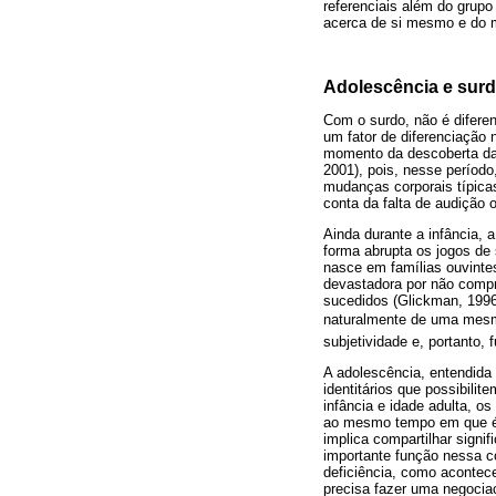
referenciais além do grupo
acerca de si mesmo e do m
Adolescência e sur
Com o surdo, não é difere
um fator de diferenciação 
momento da descoberta da 
2001), pois, nesse período
mudanças corporais típica
conta da falta de audição o
Ainda durante a infância, 
forma abrupta os jogos de 
nasce em famílias ouvinte
devastadora por não comp
sucedidos (Glickman, 1996)
naturalmente de uma mesma 
subjetividade e, portanto, 
A adolescência, entendida 
identitários que possibili
infância e idade adulta, os
ao mesmo tempo em que é im
implica compartilhar sign
importante função nessa c
deficiência, como acontece
precisa fazer uma negociaç