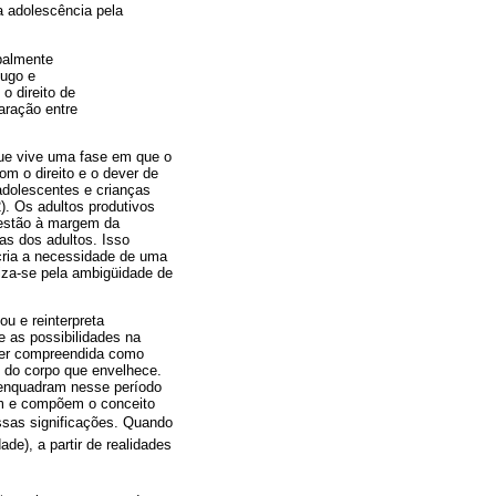
a adolescência pela
palmente
jugo e
o direito de
aração entre
que vive uma fase em que o
om o direito e o dever de
adolescentes e crianças
). Os adultos produtivos
 estão à margem da
s dos adultos. Isso
 cria a necessidade de uma
riza-se pela ambigüidade de
ou e reinterpreta
 as possibilidades na
 ser compreendida como
s do corpo que envelhece.
e enquadram nesse período
am e compõem o conceito
sas significações. Quando
de), a partir de realidades