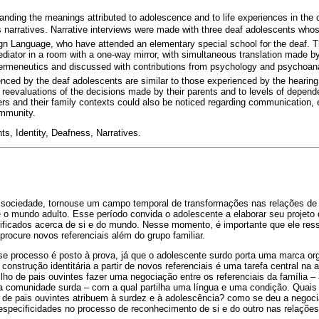
anding the meanings attributed to adolescence and to life experiences in the 
 narratives. Narrative interviews were made with three deaf adolescents whos
Sign Language, who have attended an elementary special school for the deaf. 
diator in a room with a one-way mirror, with simultaneous translation made by
ermeneutics and discussed with contributions from psychology and psychoana
enced by the deaf adolescents are similar to those experienced by the hearing
o reevaluations of the decisions made by their parents and to levels of depen
rs and their family contexts could also be noticed regarding communication,
ommunity.
s, Identity, Deafness, Narratives.
sociedade, tornouse um campo temporal de transformações nas relações de 
 e o mundo adulto. Esse período convida o adolescente a elaborar seu projeto 
nificados acerca de si e do mundo. Nesse momento, é importante que ele ress
procure novos referenciais além do grupo familiar.
se processo é posto à prova, já que o adolescente surdo porta uma marca or
construção identitária a partir de novos referenciais é uma tarefa central na 
ilho de pais ouvintes fazer uma negociação entre os referenciais da família –
da comunidade surda – com a qual partilha uma língua e uma condição. Quais 
 de pais ouvintes atribuem à surdez e à adolescência? como se deu a negoci
specificidades no processo de reconhecimento de si e do outro nas relações