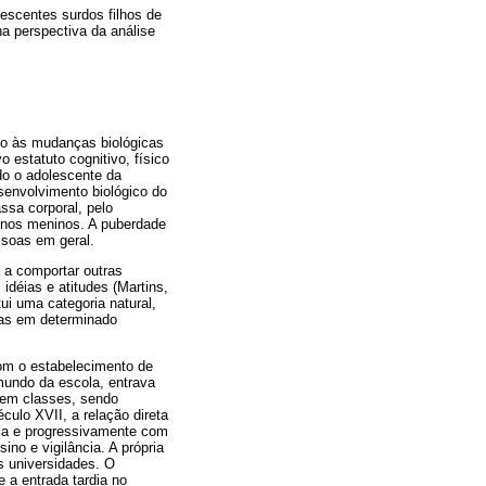
escentes surdos filhos de
na perspectiva da análise
do às mudanças biológicas
o estatuto cognitivo, físico
do o adolescente da
senvolvimento biológico do
ssa corporal, pelo
 nos meninos. A puberdade
ssoas em geral.
 a comportar outras
idéias e atitudes (Martins,
ui uma categoria natural,
das em determinado
com o estabelecimento de
mundo da escola, entrava
 em classes, sendo
culo XVII, a relação direta
rdia e progressivamente com
no e vigilância. A própria
s universidades. O
 a entrada tardia no