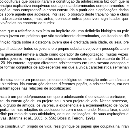
cioculturais que possibilitaram a construção da adolescência faz com que nã
princípio explicativo inequívoco que agencia determinados comportamentos.
egá-la, mas compreendê-la como construída a partir das significações dadas
 sobre aquele que adolesce. Por isso, o objetivo deste trabalho não é classi
 adolescente surdo, mas, antes, conhecer outros possíveis significados qu
vivências no contexto da surdez.
rmam que a referência explícita ou implícita de uma definição biológica ou psi
reza jovem em práticas que são socialmente determinadas, ocultando as dife
ição rígida sobre a categoria jovem que é creditada pela idade, ou seja, p
artilhada por todos os jovens e o próprio substantivo jovem pressupõe a un
ia geracional remete à idade como operador de categorização, muitas vezes i
entos juvenis. Espera-se certos comportamentos de um adolescente de 14 
20. No entanto, agrupar diferentes adolescentes em uma mesma categoria cuj
 de formar conjuntos de adolescentes em que a única característica semelhan
ntendida como um processo psicossociológico de transição entre a infância e
e históricas. Na construção desses diferentes papéis, a adolescência, em no
sformações nas relações de socialização:
ência é um período/processo em que o adolescente é convidado a participar,
e, da construção de um projeto seu, o seu projeto de vida. Nesse processo, 
e, o grupo de amigos, os valores, a experiência e a experimentação de novos
portantes nas relações do adolescente com o seu mundo. Nessa fase, o ado
efinir por meio de suas atividades, de suas inclinações, de suas aspirações 
ivas. (Martins et al., 2003, p. 556; Blöss & Ferroni, 1991)
e construa um projeto de vida, ressignifique os papéis que ocupava na infâ