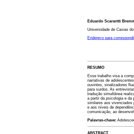
Eduardo Scarantti Brem
Universidade de Caxias do
Endereço para correspond
RESUMO
Esse trabalho visa a compr
narrativas de adolescentes
ouvintes, sinalizadores fl
para surdos. As entrevist
tradução simultânea reali
a partir da psicologia e d
similares aos vivenciados 
e aos níveis de dependênc
comunicação, ao desenvolv
Palavras-chave:
Adolescen
ABSTRACT