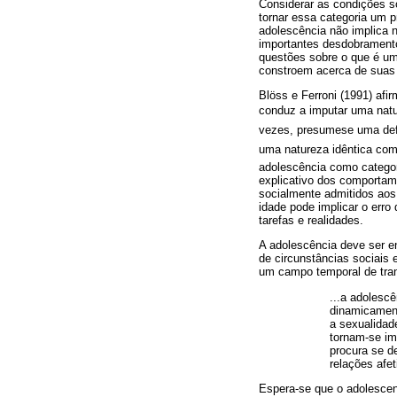
Considerar as condições so
tornar essa categoria um 
adolescência não implica n
importantes desdobramentos
questões sobre o que é um
constroem acerca de suas 
Blöss e Ferroni (1991) afi
conduz a imputar uma natu
vezes, presumese uma defin
uma natureza idêntica comp
adolescência como categor
explicativo dos comportam
socialmente admitidos aos 
idade pode implicar o erro
tarefas e realidades.
A adolescência deve ser e
de circunstâncias sociais 
um campo temporal de tran
...a adolesc
dinamicament
a sexualidad
tornam-se im
procura se d
relações afet
Espera-se que o adolescent