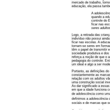
mercado de trabalho, torno
educação, ela passa também
A adolescênc
quando a edu
controle do 
ficar nas es
seres adulto
Logo, a retirada das crian
indivíduo não possui ainda
ficar nas escolas. A educ
tornam-se seres em formaç
têm o papel de transmiti
sociedade produtiva e dos
reforça a noção de que o a
pedagogia do controle. Ent
um ideal e algo a ser mode
Portanto, as definições do
constantemente as marcas 
relação com os adultos vã
uma construção social inve
Ao dar significado a essa
em que a idade funciona c
de adolescência como uma 
definimos a adolescência co
sociais e de marcas que ser