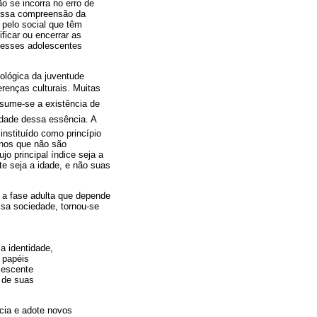
o se incorra no erro de
 Essa compreensão da
 pelo social que têm
ficar ou encerrar as
e esses adolescentes
cológica da juventude
renças culturais. Muitas
resume-se a existência de
idade dessa essência. A
nstituído como princípio
anos que não são
o principal índice seja a
te seja a idade, e não suas
 a fase adulta que depende
ssa sociedade, tornou-se
a identidade,
 papéis
lescente
e de suas
ncia e adote novos