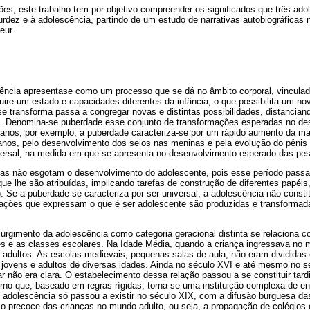
s, este trabalho tem por objetivo compreender os significados que três adol
urdez e à adolescência, partindo de um estudo de narrativas autobiográficas 
eur.
scência apresentase como um processo que se dá no âmbito corporal, vincula
uire um estado e capacidades diferentes da infância, o que possibilita um nov
e transforma passa a congregar novas e distintas possibilidades, distancian
ora. Denomina-se puberdade esse conjunto de transformações esperadas no de
anos, por exemplo, a puberdade caracteriza-se por um rápido aumento da ma
anos, pelo desenvolvimento dos seios nas meninas e pela evolução do pênis
versal, na medida em que se apresenta no desenvolvimento esperado das pe
s não esgotam o desenvolvimento do adolescente, pois esse período passa
ue lhe são atribuídas, implicando tarefas de construção de diferentes papéis, 
. Se a puberdade se caracteriza por ser universal, a adolescência não constit
ficações que expressam o que é ser adolescente são produzidas e transforma
surgimento da adolescência como categoria geracional distinta se relaciona 
es e as classes escolares. Na Idade Média, quando a criança ingressava no 
 adultos. As escolas medievais, pequenas salas de aula, não eram divididas
 jovens e adultos de diversas idades. Ainda no século XVI e até mesmo no sé
ar não era clara. O estabelecimento dessa relação passou a se constituir ta
no que, baseado em regras rígidas, torna-se uma instituição complexa de ensi
e adolescência só passou a existir no século XIX, com a difusão burguesa da
o precoce das crianças no mundo adulto, ou seja, a propagação de colégios e