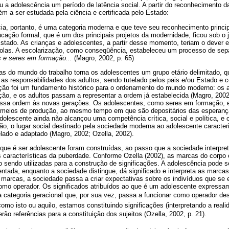
u a adolescência um período de latência social. A partir do reconhecimento d
 a ser estudada pela ciência e certificada pelo Estado:
ia, portanto, é uma categoria moderna e que teve seu reconhecimento princi
cação formal, que é um dos principais projetos da modernidade, ficou sob o 
Estado. As crianças e adolescentes, a partir desse momento, teriam o dever e 
colas. A escolarização, como conseqüência, estabeleceu um processo de sep
s e seres em formação...
(Magro, 2002, p. 65)
ças do mundo do trabalho torna os adolescentes um grupo etário delimitado, 
 as responsabilidades dos adultos, sendo tutelado pelos pais e/ou Estado e c
ação foi um fundamento histórico para o ordenamento do mundo moderno: os 
ão, e os adultos passam a representar a ordem já estabelecida (Magro, 2002
r essa ordem às novas gerações. Os adolescentes, como seres em formação,
 meios de produção, ao mesmo tempo em que são depositários das esperança
dolescente ainda não alcançou uma competência crítica, social e política, e
ão, o lugar social destinado pela sociedade moderna ao adolescente caracte
lado e adaptado (Magro, 2002; Ozella, 2002).
 que é ser adolescente foram construídas, ao passo que a sociedade interpret
características da puberdade. Conforme Ozella (2002), as marcas do corpo e
o sendo utilizadas para a construção de significações. A adolescência pode
ntada, enquanto a sociedade distingue, dá significado e interpreta as marca
s marcas, a sociedade passa a criar expectativas sobre os indivíduos que s
omo operador. Os significados atribuídos ao que é um adolescente express
categoria geracional que, por sua vez, passa a funcionar como operador des
mo isto ou aquilo, estamos constituindo significações (interpretando a realida
ão referências para a constituição dos sujeitos (Ozella, 2002, p. 21).