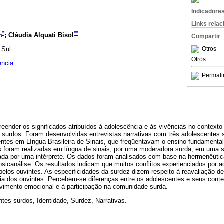
Indicadore
Links rela
*
**
m
; Cláudia Alquati Bisol
Compartir
 Sul
Otros
Otros
ência
Permali
eender os significados atribuídos à adolescência e às vivências no contexto
 surdos. Foram desenvolvidas entrevistas narrativas com três adolescentes s
uentes em Língua Brasileira de Sinais, que freqüentavam o ensino fundamenta
as foram realizadas em língua de sinais, por uma moderadora surda, em uma 
zada por uma intérprete. Os dados foram analisados com base na hermenêutic
a psicanálise. Os resultados indicam que muitos conflitos experienciados por
pelos ouvintes. As especificidades da surdez dizem respeito à reavaliação de
ia dos ouvintes. Percebem-se diferenças entre os adolescentes e seus conte
imento emocional e à participação na comunidade surda.
tes surdos, Identidade, Surdez, Narrativas.