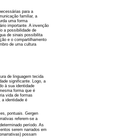
necessárias para a
municação familiar, a
surda uma forma
ário importante. A invenção
do a possibilidade de
gua de sinais possibilita
ação e o compartilhamento
embro de uma cultura
tura de linguagem tecida
dade significante. Logo, a
do à sua identidade
a mesma forma que é
ria vida de formas
 a identidade é
es, pontuais. Gergen
arrativas referem-se a
 determinado período. As
imentos serem narrados em
ronarrativas) possam