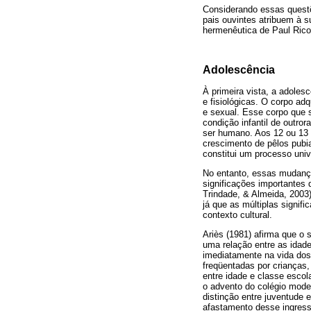
Considerando essas questõe
pais ouvintes atribuem à s
hermenêutica de Paul Rico
Adolescência
À primeira vista, a adole
e fisiológicas. O corpo adq
e sexual. Esse corpo que s
condição infantil de outr
ser humano. Aos 12 ou 13 
crescimento de pêlos pubi
constitui um processo uni
No entanto, essas mudança
significações importantes q
Trindade, & Almeida, 2003)
já que as múltiplas signi
contexto cultural.
Ariès (1981) afirma que o 
uma relação entre as idad
imediatamente na vida dos
freqüentadas por crianças,
entre idade e classe escol
o advento do colégio moder
distinção entre juventude 
afastamento desse ingress