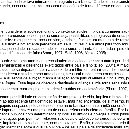
 familiar onde estava intimamente integrado na infância. O adolescente constr
undo, enquanto seus pais passam a encará-lo de forma diferente de como o 
dez
nte. considerar a adolescência no contexto da surdez implica a compreensão 
nesse processo, desde que ao surdo seja possibilitado o progresso de seus p
surdez e os primeiros anos de vida, a adolescência é um momento de tensão
, a surdez é novamente percebida em seus limites. Se é difícil para todo ado
s da puberdade, no caso do adolescente surdo, a tarefa é mais árdua, pois 
u da dificuldade de falar (Shorn, 1997; Solé, 1998; Virole, 2005).
a surdez se torna uma marca constitutiva que coloca a criança num lugar de 
semelhanças e diferenças exercitados entre pais e filho (Bisol, 2004). A maio
s que, ao se depararem com a surdez de um filho, enfrentam uma descobert
reenderem a surdez como uma diferença cultural e não terem exemplos de s
. A ausência de audição marca a relação entre pais ouvintes e filho surdo, 
língua. Esse lugar de diferença destinado à criança surda torna ser surdo 
fundamental para os processos identificatórios da adolescência (Shorn, 1997; 
como possibilidade de construção de um projeto de vida, implica a busca de o
tem ao adolescente uma definição estável, mas não encerrada, de si mesmo. N
 papéis ocupados pelo adolescente no meio familiar durante a infância serão r
portante haver uma procura de outros referenciais além da família. Por isso
ificados públicos com determinados grupos. Os amigos e colegas surdos pas
onstrução, pois permitem relações nas quais o adolescente surdo não será ma
, implícita ou explicitamente, com os ouvintes. Então, o adolescente surdo fi
ão identitária entre a cultura ouvinte – de seus pais e da sociedade mais a