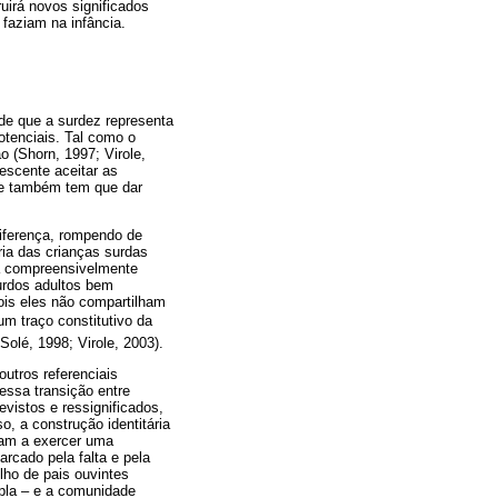
uirá novos significados
faziam na infância.
de que a surdez representa
otenciais. Tal como o
 (Shorn, 1997; Virole,
lescente aceitar as
ele também tem que dar
diferença, rompendo de
ria das crianças surdas
a compreensivelmente
urdos adultos bem
pois eles não compartilham
um traço constitutivo da
Solé, 1998; Virole, 2003).
utros referenciais
essa transição entre
evistos e ressignificados,
, a construção identitária
sam a exercer uma
rcado pela falta e pela
lho de pais ouvintes
mpla – e a comunidade