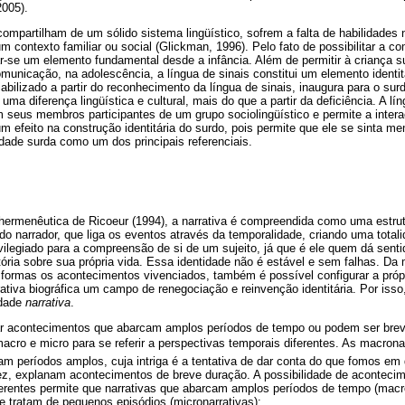
2005).
ompartilham de um sólido sistema lingüístico, sofrem a falta de habilidades 
m contexto familiar ou social (Glickman, 1996). Pelo fato de possibilitar a co
ar-se um elemento fundamental desde a infância. Além de permitir à criança 
municação, na adolescência, a língua de sinais constitui um elemento identit
iabilizado a partir do reconhecimento da língua de sinais, inaugura para o sur
uma diferença lingüística e cultural, mais do que a partir da deficiência. A lín
m seus membros participantes de um grupo sociolingüístico e permite a inter
um efeito na construção identitária do surdo, pois permite que ele se sinta m
dade surda como um dos principais referenciais.
 hermenêutica de Ricoeur (1994), a narrativa é compreendida como uma estru
do narrador, que liga os eventos através da temporalidade, criando uma totali
rivilegiado para a compreensão de si de um sujeito, já que é ele quem dá senti
tória sobre sua própria vida. Essa identidade não é estável e sem falhas. D
 formas os acontecimentos vivenciados, também é possível configurar a próp
rativa biográfica um campo de renegociação e reinvenção identitária. Por isso,
idade
narrativa
.
ar acontecimentos que abarcam amplos períodos de tempo ou podem ser brev
macro e micro para se referir a perspectivas temporais diferentes. As macron
m períodos amplos, cuja intriga é a tentativa de dar conta do que fomos em
vez, explanam acontecimentos de breve duração. A possibilidade de acontec
ferentes permite que narrativas que abarcam amplos períodos de tempo (mac
ue tratam de pequenos episódios (micronarrativas):