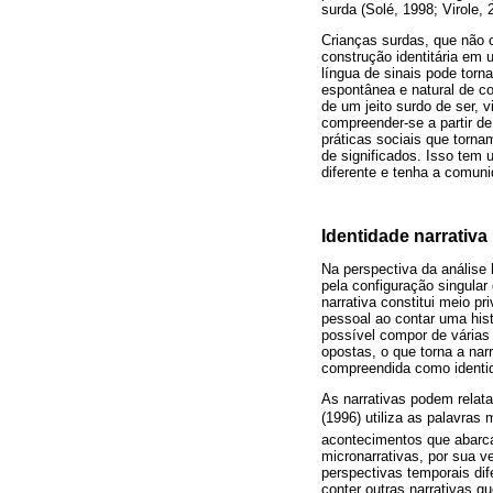
surda (Solé, 1998; Virole, 
Crianças surdas, que não c
construção identitária em u
língua de sinais pode torn
espontânea e natural de co
de um jeito surdo de ser, v
compreender-se a partir de 
práticas sociais que torna
de significados. Isso tem 
diferente e tenha a comuni
Identidade narrativa
Na perspectiva da análise
pela configuração singular 
narrativa constitui meio p
pessoal ao contar uma his
possível compor de várias
opostas, o que torna a nar
compreendida como ident
As narrativas podem relat
(1996) utiliza as palavras 
acontecimentos que abarca
micronarrativas, por sua 
perspectivas temporais di
conter outras narrativas q