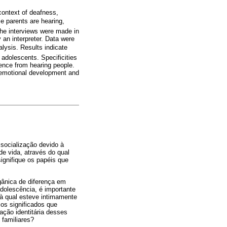
context of deafness,
e parents are hearing,
The interviews were made in
 an interpreter. Data were
lysis. Results indicate
 adolescents. Specificities
dence from hearing people.
 emotional development and
socialização devido à
de vida, através do qual
ignifique os papéis que
gânica de diferença em
adolescência, é importante
 à qual esteve intimamente
os significados que
ação identitária desses
 familiares?