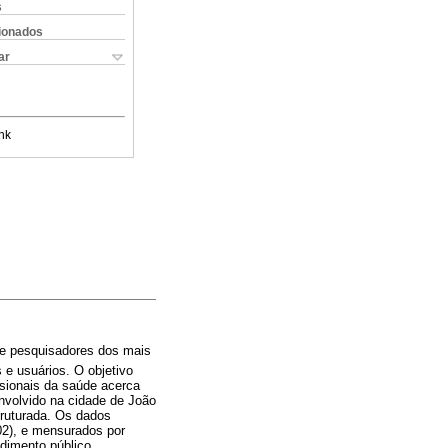
s
cionados
ar
nk
s e pesquisadores dos mais
 e usuários. O objetivo
ssionais da saúde acerca
envolvido na cidade de João
truturada. Os dados
02), e mensurados por
dimento público,