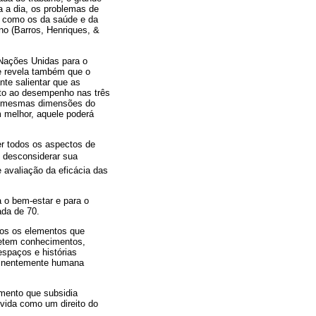
a a dia, os problemas de
s, como os da saúde e da
no (Barros, Henriques, &
Nações Unidas para o
e revela também que o
nte salientar que as
nto ao desempenho nas três
as mesmas dimensões do
 melhor, aquele poderá
er todos os aspectos de
 desconsiderar sua
avaliação da eficácia das
a o bem-estar e para o
da de 70.
odos os elementos que
fletem conhecimentos,
espaços e histórias
eminentemente humana
imento que subsidia
 vida como um direito do