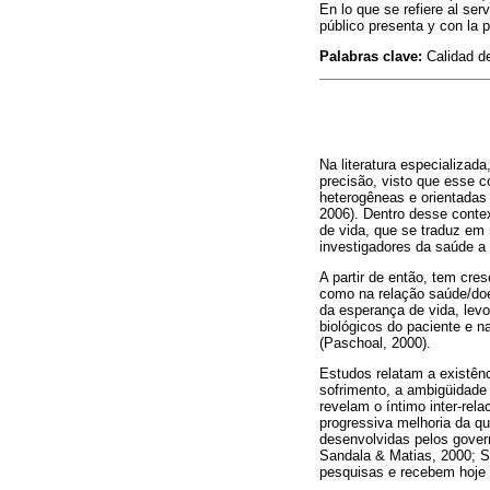
En lo que se refiere al ser
público presenta y con la 
Palabras clave:
Calidad de
Na literatura especializad
precisão, visto que esse 
heterogêneas e orientadas 
2006). Dentro desse conte
de vida, que se traduz em
investigadores da saúde a 
A partir de então, tem cre
como na relação saúde/doe
da esperança de vida, levo
biológicos do paciente e n
(Paschoal, 2000).
Estudos relatam a existênc
sofrimento, a ambigüidade 
revelam o íntimo inter-re
progressiva melhoria da q
desenvolvidas pelos govern
Sandala & Matias, 2000; Sa
pesquisas e recebem hoje s