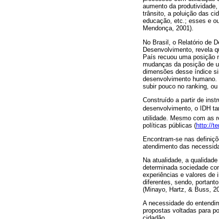
aumento da produtividade, 
trânsito, a poluição das c
educação, etc.; esses e ou
Mendonça, 2001).
No Brasil, o Relatório de
Desenvolvimento, revela q
País recuou uma posição no
mudanças da posição de um
dimensões desse índice s
desenvolvimento humano. P
subir pouco no ranking, ou
Construído a partir de ins
desenvolvimento, o IDH ta
utilidade. Mesmo com as r
políticas públicas (
http://t
Encontram-se nas definiçõe
atendimento das necessid
Na atualidade, a qualidade
determinada sociedade con
experiências e valores de 
diferentes, sendo, portan
(Minayo, Hartz, & Buss, 20
A necessidade do entendim
propostas voltadas para po
cidadão.