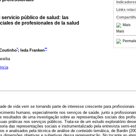
Indicadore
Links rela
 servicio público de salud: las
Compartilh
iales de profesionales de la salud
Mais
Mais
Permali
*
**
 Coutinho
; Ieda Franken
araíba
ência
dade de vida vem se tornando parte de interesse crescente para profissionai
cimento humano, especialmente nos serviços de saúde, junto a profissionais
os resultados de uma investigação sobre as representações sociais dos profi
suas práticas nos serviços públicos. Trata-se de um estudo exploratório des
oria das representações sociais e instrumentalizado pela entrevista semi-es
os e analisados pela técnica de análise de conteúdo temática, de Bardin (20
as dimensões objetivas e subjetivas dessa representação. No tocante ao aten