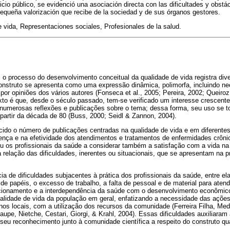
vicio público, se evidenció una asociación directa con las dificultades y obstá
pequeña valorización que recibe de la sociedad y de sus órganos gestores.
 vida, Representaciones sociales, Profesionales de la salud.
a, o processo do desenvolvimento conceitual da qualidade de vida registra di
construto se apresenta como uma expressão dinâmica, polimorfa, incluindo 
por opiniões dos vários autores (Fonseca et al., 2005; Pereira, 2002; Queiroz
xto é que, desde o século passado, tem-se verificado um interesse crescente
 numerosas reflexões e publicações sobre o tema; dessa forma, seu uso se to
partir da década de 80 (Buss, 2000; Seidl & Zannon, 2004).
scido o número de publicações centradas na qualidade de vida e em diferentes
nça e na efetividade dos atendimentos e tratamentos de enfermidades crôn
u os profissionais da saúde a considerar também a satisfação com a vida na
a relação das dificuldades, inerentes ou situacionais, que se apresentam na p
ia de dificuldades subjacentes à prática dos profissionais da saúde, entre e
de papéis, o excesso de trabalho, a falta de pessoal e de material para aten
lacionamento e a interdependência da saúde com o desenvolvimento econômico
ualidade de vida da população em geral, enfatizando a necessidade das açõe
os locais, com a utilização dos recursos da comunidade (Ferreira Filha, Med
upe, Nietche, Cestari, Giorgi, & Krahl, 2004). Essas dificuldades auxiliaram 
eu reconhecimento junto à comunidade científica a respeito do construto qua