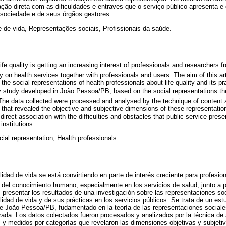
ção direta com as dificuldades e entraves que o serviço público apresenta 
 sociedade e de seus órgãos gestores.
 de vida, Representações sociais, Profissionais da saúde.
fe quality is getting an increasing interest of professionals and researchers
y on health services together with professionals and users. The aim of this art
the social representations of health professionals about life quality and its pr
ory study developed in João Pessoa/PB, based on the social representations t
 The data collected were processed and analysed by the technique of content 
that revealed the objective and subjective dimensions of these representatio
 direct association with the difficulties and obstacles that public service presen
institutions.
cial representation, Health professionals.
lidad de vida se está convirtiendo en parte de interés creciente para profesi
del conocimiento humano, especialmente en los servicios de salud, junto a p
s presentar los resultados de una investigación sobre las representaciones so
lidad de vida y de sus prácticas en los servicios públicos. Se trata de un estu
de João Pessoa/PB, fudamentado en la teoría de las representaciones sociale
urada. Los datos colectados fueron procesados y analizados por la técnica de 
, y medidos por categorías que revelaron las dimensiones objetivas y subjeti