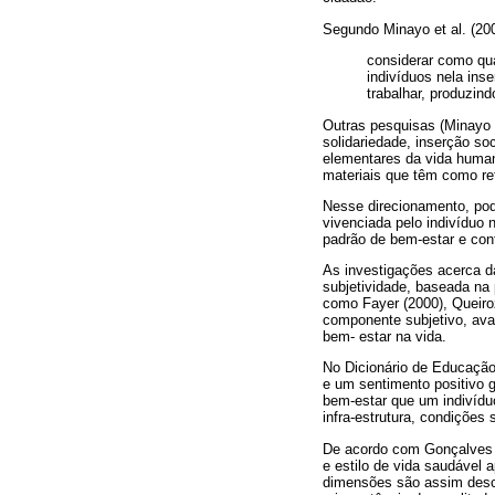
Segundo Minayo et al. (20
considerar como qu
indivíduos nela ins
trabalhar, produzind
Outras pesquisas (Minayo 
solidariedade, inserção so
elementares da vida human
materiais que têm como ref
Nesse direcionamento, po
vivenciada pelo indivíduo 
padrão de bem-estar e con
As investigações acerca d
subjetividade, baseada na 
como Fayer (2000), Queiroz
componente subjetivo, aval
bem- estar na vida.
No Dicionário de Educação
e um sentimento positivo g
bem-estar que um indivíduo
infra-estrutura, condições
De acordo com Gonçalves e 
e estilo de vida saudável 
dimensões são assim descr