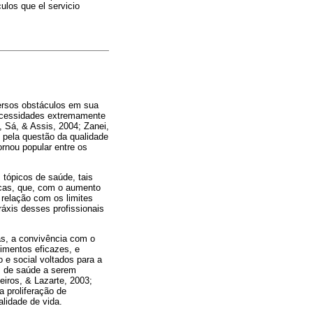
culos que el servicio
versos obstáculos em sua
necessidades extremamente
, Sá, & Assis, 2004; Zanei,
 pela questão da qualidade
rnou popular entre os
 tópicos de saúde, tais
icas, que, com o aumento
 relação com os limites
ráxis desses profissionais
las, a convivência com o
dimentos eficazes, e
 e social voltados para a
s de saúde a serem
eiros, & Lazarte, 2003;
a proliferação de
lidade de vida.