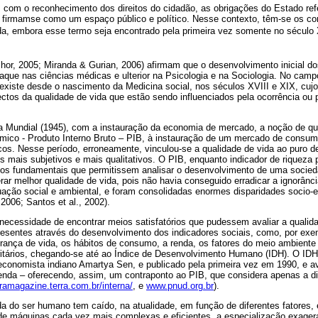
 com o reconhecimento dos direitos do cidadão, as obrigações do Estado ref
firmamse como um espaço público e político. Nesse contexto, têm-se os con
ida, embora esse termo seja encontrado pela primeira vez somente no século
chor, 2005; Miranda & Gurian, 2006) afirmam que o desenvolvimento inicial d
staque nas ciências médicas e ulterior na Psicologia e na Sociologia. No camp
existe desde o nascimento da Medicina social, nos séculos XVIII e XIX, cujo
ctos da qualidade de vida que estão sendo influenciados pela ocorrência ou 
a Mundial (1945), com a instauração da economia de mercado, a noção de qu
ico - Produto Interno Bruto – PIB, à instauração de um mercado de consum
icos. Nesse período, erroneamente, vinculou-se a qualidade de vida ao puro d
 mais subjetivos e mais qualitativos. O PIB, enquanto indicador de riqueza 
os fundamentais que permitissem analisar o desenvolvimento de uma socie
ar melhor qualidade de vida, pois não havia conseguido erradicar a ignorância
tuação social e ambiental, e foram consolidadas enormes disparidades socio-
2006; Santos et al., 2002).
necessidade de encontrar meios satisfatórios que pudessem avaliar a qualid
esentes através do desenvolvimento dos indicadores sociais, como, por exe
perança de vida, os hábitos de consumo, a renda, os fatores do meio ambient
ritários, chegando-se até ao Índice de Desenvolvimento Humano (IDH). O IDH 
conomista indiano Amartya Sen, e publicado pela primeira vez em 1990, e av
enda – oferecendo, assim, um contraponto ao PIB, que considera apenas a
erramagazine.terra.com.br/interna/
, e
www.pnud.org.br
).
da do ser humano tem caído, na atualidade, em função de diferentes fatores,
de máquinas cada vez mais complexas e eficientes, a especialização exagera