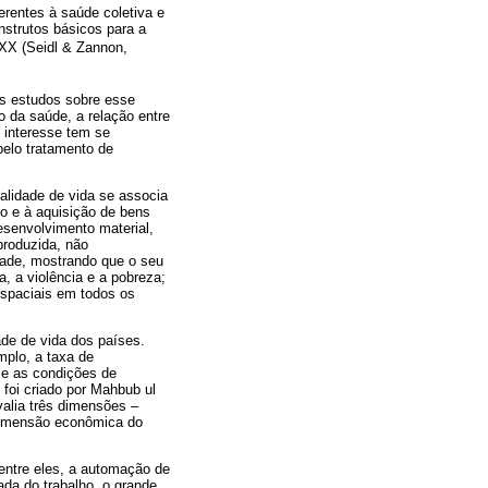
erentes à saúde coletiva e
strutos básicos para a
 XX (Seidl & Zannon,
os estudos sobre esse
o da saúde, a relação entre
 interesse tem se
pelo tratamento de
alidade de vida se associa
o e à aquisição de bens
esenvolvimento material,
produzida, não
dade, mostrando que o seu
, a violência e a pobreza;
espaciais em todos os
ade de vida dos países.
mplo, a taxa de
e e as condições de
foi criado por Mahbub ul
alia três dimensões –
 dimensão econômica do
 entre eles, a automação de
da do trabalho, o grande