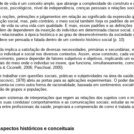
de de vida é um conceito amplo, que abrange a complexidade do construto e i
cos, psicológicos, nível de independência, crenças pessoais e relações soci
s noções, prénoções e julgamentos em relação ao significado da expressão q
ção social, mas, pelo contrário, o meio social também forja os padrões de e
 de vida ou uma vida com qualidade. E mais, esses padrões e as definições
além de dependerem da inserção do indivíduo em determinada classe social,
relacionados à época histórica e ao grau de desenvolvimento da sociedade
 deve ser pensada e falada dentro de um contexto histórico social (p. 10).
da implica a satisfação de diversas necessidades, primárias e secundárias, 
o individual e social nos diversos contextos. Assim, esse construto, cada v
imento, parece depender de fatores subjetivos e objetivos, implicando um est
ais do meio onde o individuo se insere, que funciona, simultaneamente, como
a & Ciconelli, 2006; Paschoal, 2000).
 trabalhar com questões sociais, práticas e subjetividades na área da saúde,
oscovici, 1978) abriu as portas para as aplicações experimentais. O poder d
senta-se como outra forma de racionalidade, baseada em sentimentos social
ão de grupos e populações.
uem sistemas de interpretações que regem as relações dos sujeitos com o m
as suas condutas/ comportamentos e as comunicações sociais; estudar as re
a entre profissionais da saúde, propiciará a compreensão de como é tratada 
aspectos históricos e conceituais