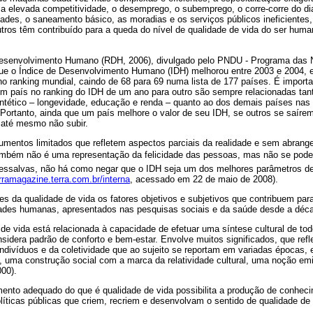
a elevada competitividade, o desemprego, o subemprego, o corre-corre do di
idades, o saneamento básico, as moradias e os serviços públicos ineficiente
tros têm contribuído para a queda do nível de qualidade de vida do ser huma
 Desenvolvimento Humano (RDH, 2006), divulgado pelo PNDU - Programa das 
ue o Índice de Desenvolvimento Humano (IDH) melhorou entre 2003 e 2004, 
 ranking mundial, caindo de 68 para 69 numa lista de 177 países. É importa
 país no ranking do IDH de um ano para outro são sempre relacionadas ta
intético – longevidade, educação e renda – quanto ao dos demais países n
ortanto, ainda que um país melhore o valor de seu IDH, se outros se saírem
 até mesmo não subir.
trumentos limitados que refletem aspectos parciais da realidade e sem abrang
mbém não é uma representação da felicidade das pessoas, mas não se pode
essalvas, não há como negar que o IDH seja um dos melhores parâmetros de 
erramagazine.terra.com.br/interna
, acessado em 22 de maio de 2008).
s da qualidade de vida os fatores objetivos e subjetivos que contribuem par
ades humanas, apresentados nas pesquisas sociais e da saúde desde a déca
 de vida está relacionada à capacidade de efetuar uma síntese cultural de t
sidera padrão de conforto e bem-estar. Envolve muitos significados, que re
indivíduos e da coletividade que ao sujeito se reportam em variadas épocas, 
to, uma construção social com a marca da relatividade cultural, uma noção 
00).
ento adequado do que é qualidade de vida possibilita a produção de conhec
líticas públicas que criem, recriem e desenvolvam o sentido de qualidade de