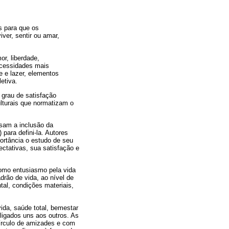
s para que os
ver, sentir ou amar,
r, liberdade,
necessidades mais
e e lazer, elementos
etiva.
grau de satisfação
ulturais que normatizam o
ssam a inclusão da
para defini-la. Autores
portância o estudo de seu
ectativas, sua satisfação e
como entusiasmo pela vida
drão de vida, ao nível de
tal, condições materiais,
ida, saúde total, bemestar
ligados uns aos outros. As
círculo de amizades e com