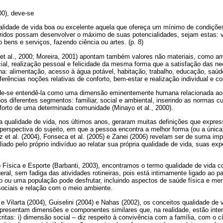
00), deve-se
alidade de vida boa ou excelente aquela que ofereça um mínimo de condiçõe
eridos possam desenvolver o máximo de suas potencialidades, sejam estas: vi
o bens e serviços, fazendo ciência ou artes. (p. 8)
et al., 2000; Moreira, 2001) apontam também valores não materiais, como amo
cial, realização pessoal e felicidade da mesma forma que a satisfação das 
a: alimentação, acesso à água potável, habitação, trabalho, educação, saúd
erências noções relativas de conforto, bem-estar e realização individual e col
de-se entendê-la como uma dimensão eminentemente humana relacionada ao 
nos diferentes segmentos: familiar, social e ambiental, inserindo as normas c
forto de uma determinada comunidade (Minayo et al., 2000).
a qualidade de vida, nos últimos anos, geraram muitas definições que expre
perspectiva do sujeito, em que a pessoa encontra a melhor forma (ou a única) 
 et al. (2004), Fonseca et al. (2005) e Zanei (2006) revelam ser de suma im
iado pelo próprio indivíduo ao relatar sua própria qualidade de vida, suas exp
 Física e Esporte (Barbanti, 2003), encontramos o termo qualidade de vida 
eral, sem fadiga das atividades rotineiras, pois está intimamente ligado ao pa
 ou uma população pode desfrutar, incluindo aspectos de saúde física e men
 sociais e relação com o meio ambiente.
Vilarta (2004), Guiselini (2004) e Nahas (2002), os conceitos qualidade de v
apresentam dimensões e componentes similares que, na realidade, estão inter
itas: i) dimensão social – diz respeito à convivência com a família, com o 