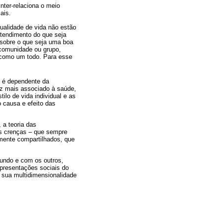
nter-relaciona o meio
ais.
ualidade de vida não estão
ntendimento do que seja
 sobre o que seja uma boa
 comunidade ou grupo,
 como um todo. Para esse
e é dependente da
ez mais associado à saúde,
ilo de vida individual e as
 causa e efeito das
 a teoria das
as crenças – que sempre
mente compartilhados, que
undo e com os outros,
presentações sociais do
a sua multidimensionalidade