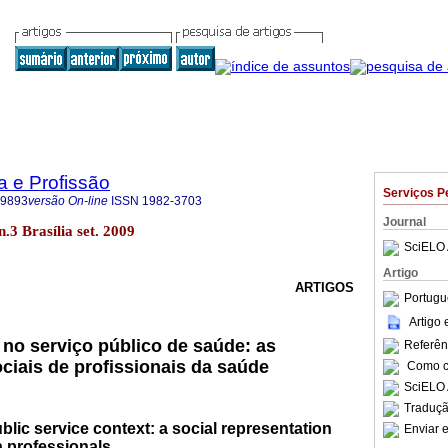
a e Profissão
Serviços P
-9893
versão On-line
ISSN
1982-3703
Journal
 n.3 Brasília set. 2009
SciELO 
Artigo
ARTIGOS
Portugu
Artigo
 no serviço público de saúde: as
Referên
ciais de profissionais da saúde
Como ci
SciELO 
Traduçã
ublic service context: a social representation
Enviar e
h professionals