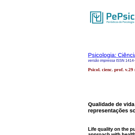
Psicologia: Ciênci
versão impressa
ISSN
1414
Psicol. cienc. prof. v.29
Qualidade de vida
representações so
Life quality on the p
approach with healt