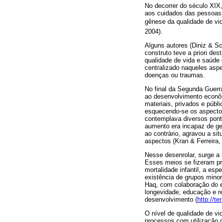
No decorrer do século XIX,
aos cuidados das pessoas 
gênese da qualidade de v
2004).
Alguns autores (Diniz & S
construto teve a priori de
qualidade de vida e saúde 
centralizado naqueles aspe
doenças ou traumas.
No final da Segunda Guerr
ao desenvolvimento econôm
materiais, privados e públ
esquecendo-se os aspectos
contemplava diversos pont
aumento era incapaz de ger
ao contrário, agravou a si
aspectos (Kran & Ferreira, 
Nesse desenrolar, surge a 
Esses meios se fizeram pr
mortalidade infantil, a es
existência de grupos mino
Haq, com colaboração do e
longevidade, educação e r
desenvolvimento (
http://t
O nível de qualidade de vi
processos com utilização 