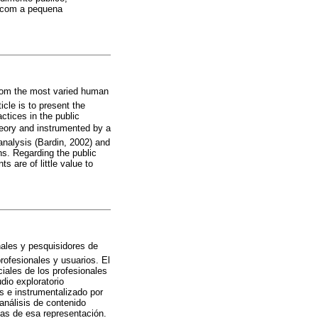
e com a pequena
 from the most varied human
icle is to present the
actices in the public
heory and instrumented by a
analysis (Bardin, 2002) and
ns. Regarding the public
ts are of little value to
onales y pesquisidores de
rofesionales y usuarios. El
ciales de los profesionales
dio exploratorio
s e instrumentalizado por
análisis de contenido
vas de esa representación.