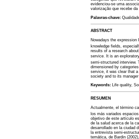
evidenciou-se uma associa
valorização que recebe da
Palavras-chave:
Qualidade
ABSTRACT
Nowadays the expression li
knowledge fields, especiall
results of a research about 
service. It is an explorat
semi-structured interview.
dimensioned by categories 
service, it was clear that a
society and to its manager 
Keywords:
Life quality, So
RESUMEN
Actualmente, el término ca
los más variados espacios 
objetivo de este artículo e
de la salud acerca de la ca
desarrollado en la ciudad 
la entrevista semi-estruct
temática, de Bardin (2002)