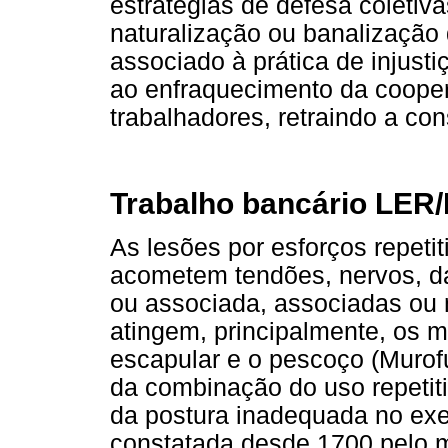
estratégias de defesa coletiva
naturalização ou banalização d
associado à prática de injusti
ao enfraquecimento da coope
trabalhadores, retraindo a con
Trabalho bancário LER
As lesões por esforços repeti
acometem tendões, nervos, dá
ou associada, associadas ou 
atingem, principalmente, os m
escapular e o pescoço (Murof
da combinação do uso repetit
da postura inadequada no exer
constatada desde 1700 pelo m