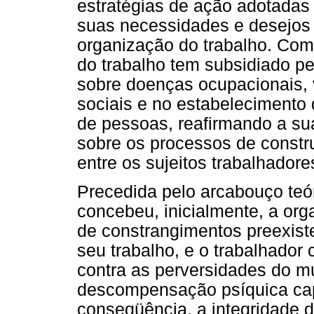
estratégias de ação adotadas
suas necessidades e desejos
organização do trabalho. Como
do trabalho tem subsidiado p
sobre doenças ocupacionais, v
sociais e no estabelecimento
de pessoas, reafirmando a sua
sobre os processos de constr
entre os sujeitos trabalhadore
Precedida pelo arcabouço teór
concebeu, inicialmente, a or
de constrangimentos preexis
seu trabalho, e o trabalhador
contra as perversidades do m
descompensação psíquica cap
conseqüência, a integridade d