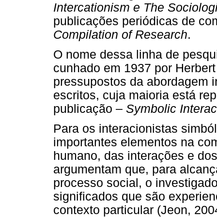
Intercationism e The Sociologi
publicações periódicas de c
Compilation of Research
.
O nome dessa linha de pesquis
cunhado em 1937 por Herbert
pressupostos da abordagem in
escritos, cuja maioria está r
publicação –
Symbolic Intera
Para os interacionistas simbó
importantes elementos na c
humano, das interações e dos
argumentam que, para alcan
processo social, o investigad
significados que são experie
contexto particular (Jeon, 200