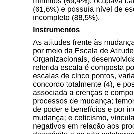
mínimos (69,4%), ocupava car
(61,6%) e possuía nível de es
incompleto (88,5%).
Instrumentos
As atitudes frente às mudanç
por meio da Escala de Atitud
Organizacionais, desenvolvida 
referida escala é composta p
escalas de cinco pontos, vari
concordo totalmente (4), e pos
associada a crenças e compor
processos de mudança; temor,
de poder e benefícios e por i
mudança; e ceticismo, vincu
negativos em relação aos pr