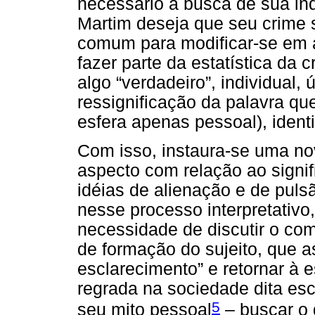
necessário à busca de sua ind
Martim deseja que seu crime 
comum para modificar-se em a
fazer parte da estatística da c
algo “verdadeiro”, individual
ressignificação da palavra qu
esfera apenas pessoal), ident
Com isso, instaura-se uma no
aspecto com relação ao signi
idéias de alienação e de puls
nesse processo interpretativo
necessidade de discutir o c
de formação do sujeito, que 
esclarecimento” e retornar à 
regrada na sociedade dita esc
5
seu mito pessoal
– buscar o 