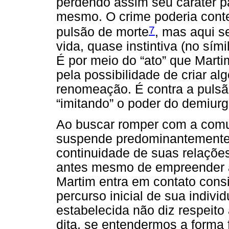
perdendo assim seu caráter pa
mesmo. O crime poderia conte
7
pulsão de morte
, mas aqui s
vida, quase instintiva (no sími
É por meio do “ato” que Mart
pela possibilidade de criar al
renomeação. É contra a pulsão
“imitando” o poder do demiurg
Ao buscar romper com a comu
suspende predominantemente 
continuidade de suas relações 
antes mesmo de empreender a 
Martim entra em contato cons
percurso inicial de sua indivi
estabelecida não diz respeit
dita, se entendermos a forma