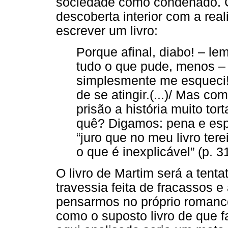
sociedade como condenado. C
descoberta interior com a rea
escrever um livro:
Porque afinal, diabo! – le
tudo o que pude, menos –
simplesmente me esqueci!
de se atingir.(...)/ Mas c
prisão a história muito to
quê? Digamos: pena e esp
“juro que no meu livro ter
o que é inexplicável” (p. 3
O livro de Martim será a tenta
travessia feita de fracassos 
pensarmos no próprio roman
como o suposto livro de que f