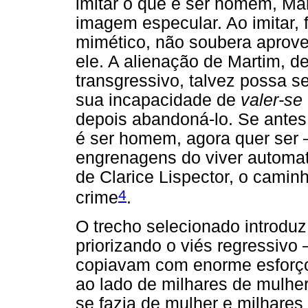
imitar o que é ser homem, M
imagem especular. Ao imitar,
mimético, não soubera aprovei
ele. A alienação de Martim, d
transgressivo, talvez possa 
sua incapacidade de
valer-se
depois abandoná-lo. Se antes
é ser homem, agora quer ser –
engrenagens do viver automa
de Clarice Lispector, o camin
4
crime
.
O trecho selecionado introdu
priorizando o viés regressivo
copiavam com enorme esforço
ao lado de milhares de mulhe
se fazia de mulher e milhare