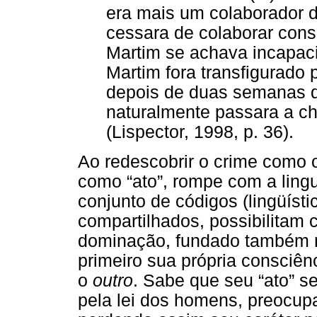
era mais um colaborador d
cessara de colaborar cons
Martim se achava incapacit
Martim fora transfigurado 
depois de duas semanas de
naturalmente passara a ch
(Lispector, 1998, p. 36).
Ao redescobrir o crime como o
como “ato”, rompe com a ling
conjunto de códigos (lingüístic
compartilhados, possibilitam
dominação, fundado também no
primeiro sua própria consciên
o
outro
. Sabe que seu “ato” s
pela lei dos homens, preocup