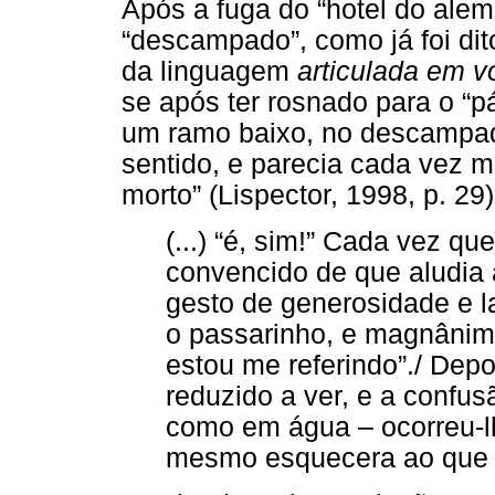
Após a fuga do “hotel do ale
“descampado”, como já foi dito
da linguagem
articulada em v
se após ter rosnado para o “p
um ramo baixo, no descampado
sentido, e parecia cada vez m
morto” (Lispector, 1998, p. 29)
(...) “é, sim!” Cada vez qu
convencido de que aludia
gesto de generosidade e 
o passarinho, e magnânim
estou me referindo”./ Dep
reduzido a ver, e a confus
como em água – ocorreu-l
mesmo esquecera ao que a