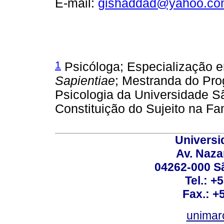
E-mail:
gishaddad@yahoo.co
1
Psicóloga; Especialização em
Sapientiae
; Mestranda do Pr
Psicologia da Universidade S
Constituição do Sujeito na Fam
Universi
Av. Nazar
04262-000 Sã
Tel.: +
Fax.: +
unimar