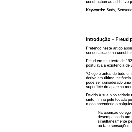
construction as addictive p
Keywords:
Body, Sensorial
Introdução – Freud 
Pretendo neste artigo apon
sensorialidade na constitu
Freud em seu texto de 19
postulava a existência de 
“O ego é antes de tudo um
deriva em última instância
pode ser considerado uma 
superfície do aparelho ment
Devido à sua bipolaridade 
sinto minha pele tocada pe
o ego aprenderia o psíquic
Na aparição do ego 
desempenhado um pap
simultaneamente pe
ao tato sensações d