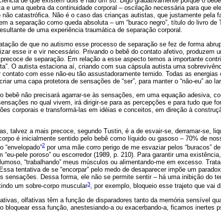
iência de que existem dois e não um só. Digo gradativamente porque o bebê 
ica e uma quebra da continuidade corporal – oscilação necessária para que e
 não catastrófica. Não é o caso das crianças autistas, que justamente pela fa
em a separação como queda absoluta – um “buraco negro”, título do livro de 
esultante de uma experiência traumática de separação corporal.
tatação de que no autismo esse processo de separação se fez de forma abrup
zar esse ir e vir necessário. Privando o bebê do contato afetivo, produzem u
precoce de separação. Em relação a esse aspecto temos a importante contri
ta”. O autista estaciona aí, criando com sua cápsula autista uma sobrevivên
uer contato com esse não-eu tão assustadoramente temido. Todas as energias 
criar uma capa protetora de sensações de “ser”, para manter o “não-eu” ao la
o bebê não precisará agarrar-se às sensações, em uma equação adesiva, co
sensações no qual vivem, irá dirigir-se para as percepções e para tudo que fo
ções corporais e transformá-las em idéias e conceitos, em direção à constr
s, talvez a mais precoce, segundo Tustin, é a de esvair-se, derramar-se, liq
 corpo é inicialmente sentido pelo bebê como líquido ou gasoso – 70% de nos
2
to “envelopado”
por uma mãe corro perigo de me esvaziar pelos “buracos” d
m “eu-pele poroso” ou escorredor (1989, p. 210). Para garantir uma existência, 
lumoso, “trabalhando” meus músculos ou alimentando-me em excesso. Trata
 Essa tentativa de se “encorpar” pelo medo de desaparecer impõe um paradoxo
 às sensações. Dessa forma, ele não se permite sentir – há uma inibição do 
3
tindo um sobre-corpo muscular
, por exemplo, bloqueio esse trajeto que vai 
ativas, olfativas têm a função de disparadores tanto da memória sensível qu
o bloquear essa função, anestesiando-a ou exacerbando-a, ficamos inertes p