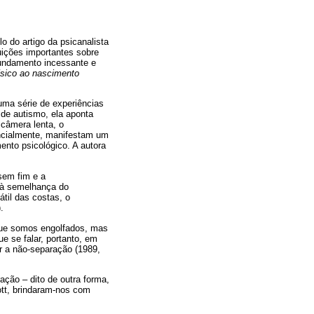
o do artigo da psicanalista
uições importantes sobre
fundamento incessante e
ísico ao nascimento
 uma série de experiências
 de autismo, ela aponta
câmera lenta, o
ncialmente, manifestam um
ento psicológico. A autora
sem fim e a
 à semelhança do
til das costas, o
.
que somos engolfados, mas
ue se falar, portanto, em
ar a não-separação (1989,
ção – dito de outra forma,
ott, brindaram-nos com