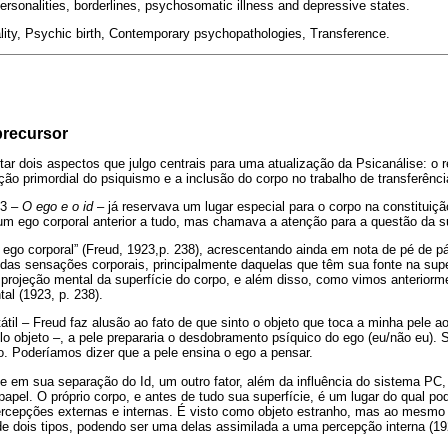
ersonalities, borderlines, psychosomatic illness and depressive states.
ity, Psychic birth, Contemporary psychopathologies, Transference.
precursor
tar dois aspectos que julgo centrais para uma atualização da Psicanálise: o
ição primordial do psiquismo e a inclusão do corpo no trabalho de transferênci
23 –
O ego e o id
– já reservava um lugar especial para o corpo na constituiç
um ego corporal anterior a tudo, mas chamava a atenção para a questão da su
 ego corporal” (Freud, 1923,p. 238), acrescentando ainda em nota de pé de p
 das sensações corporais, principalmente daquelas que têm sua fonte na supe
projeção mental da superfície do corpo, e além disso, como vimos anteriorme
al (1923, p. 238).
tátil – Freud faz alusão ao fato de que sinto o objeto que toca a minha pel
lo objeto –, a pele prepararia o desdobramento psíquico do ego (eu/não eu). S
o. Poderíamos dizer que a pele ensina o ego a pensar.
e em sua separação do Id, um outro fator, além da influência do sistema PC,
el. O próprio corpo, e antes de tudo sua superfície, é um lugar do qual po
rcepções externas e internas. É visto como objeto estranho, mas ao mesmo 
e dois tipos, podendo ser uma delas assimilada a uma percepção interna (192