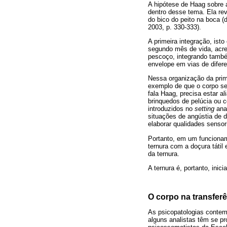
A hipótese de Haag sobre a
dentro desse tema. Ela re
do bico do peito na boca (
2003, p. 330-333).
A primeira integração, isto
segundo mês de vida, acre
pescoço, integrando també
envelope em vias de difer
Nessa organização da prime
exemplo de que o corpo se
fala Haag, precisa estar a
brinquedos de pelúcia ou 
introduzidos no
setting
anal
situações de angústia de 
elaborar qualidades sensor
Portanto, em um funcionam
ternura com a doçura táti
da ternura.
A ternura é, portanto, inicia
O corpo na transfer
As psicopatologias contem
alguns analistas têm se pr