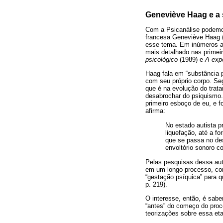
Geneviève Haag e a 
Com a Psicanálise podemos 
francesa Geneviève Haag (
esse tema. Em inúmeros ar
mais detalhado nas primei
psicológico
(1989) e
A exp
Haag fala em “substância p
com seu próprio corpo. Seg
que é na evolução do trat
desabrochar do psiquismo
primeiro esboço de eu, e f
afirma:
No estado autista p
liquefação, até a 
que se passa no des
envoltório sonoro c
Pelas pesquisas dessa au
em um longo processo, com
“gestação psíquica” para q
p. 219).
O interesse, então, é sab
“antes” do começo do proc
teorizações sobre essa et