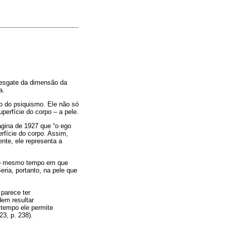
 resgate da dimensão da
a.
ão do psiquismo. Ele não só
perfície do corpo – a pele.
ágina de 1927 que “o ego
rfície do corpo. Assim,
nte, ele representa a
e ao mesmo tempo em que
eria, portanto, na pele que
 parece ter
dem resultar
tempo ele permite
3, p. 238).