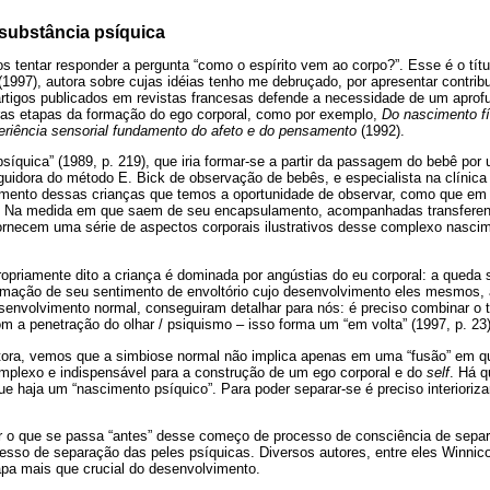
substância psíquica
tentar responder a pergunta “como o espírito vem ao corpo?”. Esse é o títul
1997), autora sobre cujas idéias tenho me debruçado, por apresentar contrib
tigos publicados em revistas francesas defende a necessidade de um apro
ras etapas da formação do ego corporal, como por exemplo,
Do nascimento f
eriência sensorial fundamento do afeto e do pensamento
(1992).
síquica” (1989, p. 219), que iria formar-se a partir da passagem do bebê por
uidora do método E. Bick de observação de bebês, e especialista na clínica
amento dessas crianças que temos a oportunidade de observar, como que em 
. Na medida em que saem de seu encapsulamento, acompanhadas transfere
ornecem uma série de aspectos corporais ilustrativos desse complexo nascim
ropriamente dito a criança é dominada por angústias do eu corporal: a queda 
formação de seu sentimento de envoltório cujo desenvolvimento eles mesmos,
envolvimento normal, conseguiram detalhar para nós: é preciso combinar o tá
om a penetração do olhar / psiquismo – isso forma um “em volta” (1997, p. 23)
tora, vemos que a simbiose normal não implica apenas em uma “fusão” em 
plexo e indispensável para a construção de um ego corporal e do
self
. Há q
ue haja um “nascimento psíquico”. Para poder separar-se é preciso interioriz
er o que se passa “antes” desse começo de processo de consciência de separa
esso de separação das peles psíquicas. Diversos autores, entre eles Winnic
apa mais que crucial do desenvolvimento.