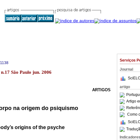
Serviços P
-1138
Journal
 n.17 São Paulo jun. 2006
SciELO
artigo
ARTIGOS
Portugu
Artigo 
 corpo na origem do psiquismo
Referên
Como ci
SciELO
body’s origins of the psyche
Traduçã
Indicadore