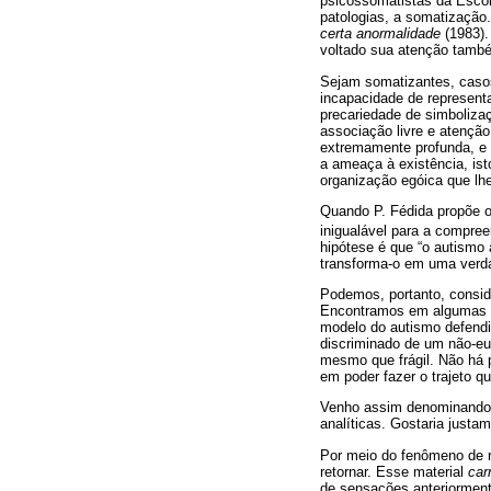
psicossomatistas da Escol
patologias, a somatização
certa anormalidade
(1983).
voltado sua atenção tamb
Sejam somatizantes, casos-
incapacidade de represen
precariedade de simbolizaç
associação livre e atençã
extremamente profunda, e 
a ameaça à existência, is
organização egóica que lhe
Quando P. Fédida propõe o
inigualável para a compre
hipótese é que “o autismo 
transforma-o em uma verdad
Podemos, portanto, consid
Encontramos em algumas de
modelo do autismo defendid
discriminado de um não-eu
mesmo que frágil. Não há p
em poder fazer o trajeto q
Venho assim denominando Ps
analíticas. Gostaria justa
Por meio do fenômeno de r
retornar. Esse material
car
de sensações anteriormen