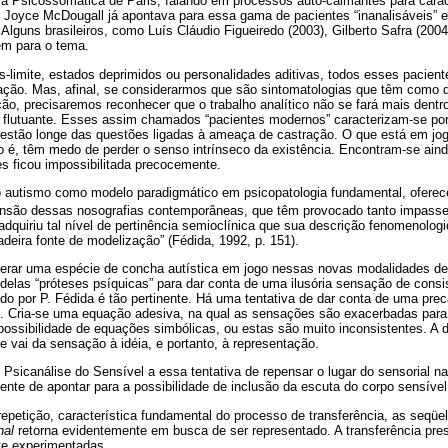
a Psicossomática de Paris, falando em processos auto-calmantes para cara
. Joyce McDougall já apontava para essa gama de pacientes “inanalisáveis”
 Alguns brasileiros, como Luís Cláudio Figueiredo (2003), Gilberto Safra (2004
ém para o tema.
limite, estados deprimidos ou personalidades aditivas, todos esses pacient
tação. Mas, afinal, se considerarmos que são sintomatologias que têm co
ão, precisaremos reconhecer que o trabalho analítico não se fará mais dentr
o flutuante. Esses assim chamados “pacientes modernos” caracterizam-se por 
estão longe das questões ligadas à ameaça de castração. O que está em jog
to é, têm medo de perder o senso intrínseco da existência. Encontram-se ai
s ficou impossibilitada precocemente.
 autismo como modelo paradigmático em psicopatologia fundamental, oferec
ensão dessas nosografias contemporâneas, que têm provocado tanto impasse n
adquiriu tal nível de pertinência semioclínica que sua descrição fenomenolo
eira fonte de modelização” (Fédida, 1992, p. 151).
erar uma espécie de concha autística em jogo nessas novas modalidades de 
las “próteses psíquicas” para dar conta de uma ilusória sensação de consis
o por P. Fédida é tão pertinente. Há uma tentativa de dar conta de uma pre
. Cria-se uma equação adesiva, na qual as sensações são exacerbadas para 
ossibilidade de equações simbólicas, ou estas são muito inconsistentes. A d
ue vai da sensação à idéia, e portanto, à representação.
icanálise do Sensível a essa tentativa de repensar o lugar do sensorial na 
mente de apontar para a possibilidade de inclusão da escuta do corpo sensível
epetição, característica fundamental do processo de transferência, as seqü
nal
retorna evidentemente em busca de ser representado. A transferência pre
te experimentadas.