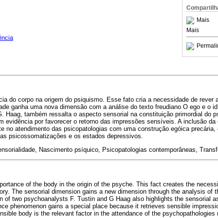
Compartilh
Mais
Mais
ência
Permali
cia do corpo na origem do psiquismo. Esse fato cria a necessidade de rever 
idade ganha uma nova dimensão com a análise do texto freudiano O ego e o id
 G. Haag, também ressalta o aspecto sensorial na constituição primordial do
m evidência por favorecer o retorno das impressões sensíveis. A inclusão da
ante no atendimento das psicopatologias com uma construção egóica precária
, as psicossomatizações e os estados depressivos.
nsorialidade, Nascimento psíquico, Psicopatologias contemporâneas, Transf
portance of the body in the origin of the psyche. This fact creates the necessi
ory. The sensorial dimension gains a new dimension through the analysis of t
on of two psychoanalysts F. Tustin and G Haag also highlights the sensorial as
ence phenomenon gains a special place because it retrieves sensible impressio
sensible body is the relevant factor in the attendance of the psychopathologies