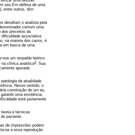
cterizar uma dessas
 em seu
Em defesa de uma
), entre outros, têm
es desafiam o analista pela
mo denominador comum uma
o dos preceitos da
dificuldade associativa
o, na maioria dos casos, é
nda em busca de uma
e-nos um respaldo teórico
4
a clínica analítica
. Sua
gicamente apurada
patologia da atualidade.
tência. Nesse sentido, o
cária construção de um eu,
garantir uma existência,
ificuldade está justamente
teoria e técnicas
 do paciente.
elas de impressões podem
sta-se a essa reprodução