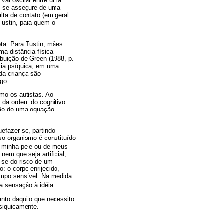
vai oscilar entre uma
le se assegure de uma
lta de contato (em geral
Tustin, para quem o
ta. Para Tustin, mães
ma distância física
buição de Green (1988, p.
cia psíquica, em uma
da criança são
rgo.
mo os autistas. Ao
r da ordem do cognitivo.
ução de uma equação
uefazer-se, partindo
so organismo é constituído
e minha pele ou de meus
nem que seja artificial,
-se do risco de um
: o corpo enrijecido,
tempo sensível. Na medida
da sensação à idéia.
anto daquilo que necessito
siquicamente.