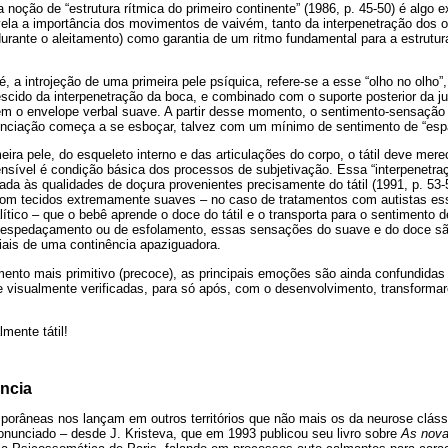
 noção de “estrutura rítmica do primeiro continente” (1986, p. 45-50) é algo
vela a importância dos movimentos de vaivém, tanto da interpenetração dos 
durante o aleitamento) como garantia de um ritmo fundamental para a estrutur
 é, a introjeção de uma primeira pele psíquica, refere-se a esse “olho no olho”,
scido da interpenetração da boca, e combinado com o suporte posterior da j
m o envelope verbal suave. A partir desse momento, o sentimento-sensação 
enciação começa a se esboçar, talvez com um mínimo de sentimento de “espa
ira pele, do esqueleto interno e das articulações do corpo, o tátil deve me
nsível é condição básica dos processos de subjetivação. Essa “interpenetraç
liada às qualidades de doçura provenientes precisamente do tátil (1991, p. 53
com tecidos extremamente suaves – no caso de tratamentos com autistas es
ítico – que o bebê aprende o doce do tátil e o transporta para o sentimento 
despedaçamento ou de esfolamento, essas sensações do suave e do doce são
iais de uma continência apaziguadora.
ento mais primitivo (precoce), as principais emoções são ainda confundida
l e visualmente verificadas, para só após, com o desenvolvimento, transform
lmente tátil!
ência
porâneas nos lançam em outros territórios que não mais os da neurose clássi
onunciado – desde J. Kristeva, que em 1993 publicou seu livro sobre
As nova