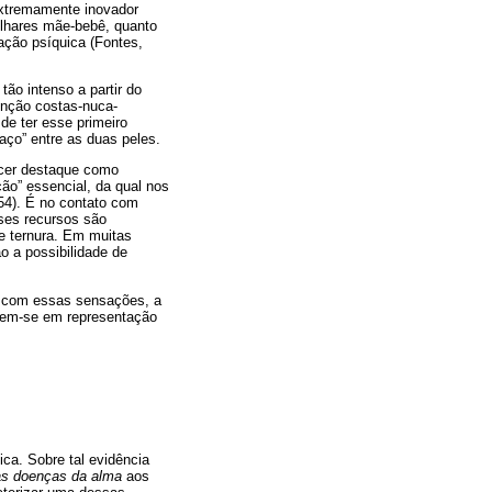
 extremamente inovador
olhares mãe-bebê, quanto
ação psíquica (Fontes,
 tão intenso a partir do
unção costas-nuca-
de ter esse primeiro
ço” entre as duas peles.
recer destaque como
ão” essencial, da qual nos
-54). É no contato com
ses recursos são
de ternura. Em muitas
 a possibilidade de
s com essas sensações, a
arem-se em representação
ca. Sobre tal evidência
s doenças da alma
aos