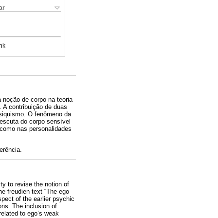
ar
nk
a noção de corpo na teoria
. A contribuição de duas
 psiquismo. O fenômeno da
 escuta do corpo sensível
, como nas personalidades
erência.
ty to revise the notion of
he freudien text “The ego
pect of the earlier psychic
ns. The inclusion of
 related to ego’s weak