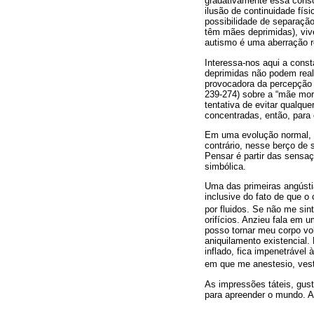
gradativamente essa consc
ilusão de continuidade fís
possibilidade de separação
têm mães deprimidas), viv
autismo é uma aberração r
Interessa-nos aqui a cons
deprimidas não podem reali
provocadora da percepção 
239-274) sobre a “mãe mor
tentativa de evitar qualq
concentradas, então, para 
Em uma evolução normal, 
contrário, nesse berço de 
Pensar é partir das sensa
simbólica.
Uma das primeiras angústia
inclusive do fato de que o
por fluidos. Se não me sin
orifícios. Anzieu fala em u
posso tornar meu corpo vo
aniquilamento existencial.
inflado, fica impenetrável
em que me anestesio, ves
As impressões táteis, gust
para apreender o mundo. A