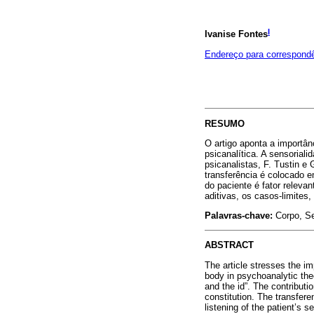
I
Ivanise Fontes
Endereço para correspond
RESUMO
O artigo aponta a importân
psicanalítica. A sensorial
psicanalistas, F. Tustin e
transferência é colocado e
do paciente é fator relev
aditivas, os casos-limites
Palavras-chave:
Corpo, Se
ABSTRACT
The article stresses the im
body in psychoanalytic the
and the id”. The contributi
constitution. The transfer
listening of the patient’s 