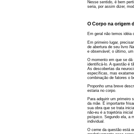
Nesse sentido, é bem perti
seria, por assim dizer, mo
O Corpo na origem 
Em geral não temos idéia 
Em primeiro lugar, precis
de abertura de seu livro
Na
e observável; o último, um 
O momento em que se dá o 
identificá-lo. A questão é
As descobertas da neuroci
específicas, mas exatamen
combinação de fatores o b
Proponho uma breve descri
estaria no corpo.
Para adquirir um primeiro 
da mãe. É importante frisa
sua obra que se trata inic
não-eu é a trajetória inici
psíquico. Segundo ela, a 
individual.
O cerne da questão está e