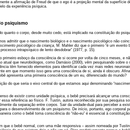
nente a afirmação de Freud de que o ego é a projeção mental da superfície do 
delo da experiência psíquica.
do psiquismo
do quanto o corpo, desde muito cedo, está implicado na constituição do psiq
amos admitir que o nascimento biológico e o nascimento psicológico não coi
scimento psicológico da criança
, M. Mahler diz que o primeiro “é um evento 
processo intrapsíquico de lento desdobrar” (1977, p. 15).
primeiro esboço da consciência de si ocorre por volta de cinco meses, e n
 tão atual que neurobiólogos, como Damásio (2000), vêm pesquisando sobre o 
ência têm fornecido elementos para identificar cada vez mais redes neurona
te em que momento isso gera uma consciência de si, ainda é obscuro. Afinal,
ebê apresenta uma primeira consciência de um eu, diferenciado do mundo?
ção do que seria o eixo central do que estamos aqui denominando “nasciment
senso de existir como unidade psíquica, o bebê precisará alcançar uma consc
r essa referência ao físico. F. Tustin, autora reconhecida por sua pesquisa s
ialmente da separação entre corpos. Sair da unidade-dual para perceber a exi
al para o desenvolvimento de um psiquismo. De início, portanto, ego corporal 
maneira como o bebê toma consciência do “não-eu” é essencial à constituição
m que o bebê normal, com uma mãe responsiva – assim nomeada por Tustin –