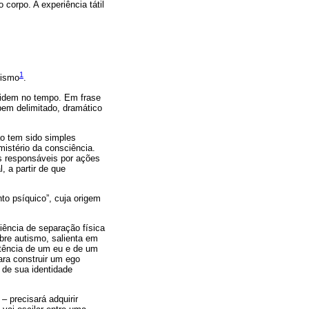
corpo. A experiência tátil
1
uismo
.
ncidem no tempo. Em frase
bem delimitado, dramático
ão tem sido simples
mistério da consciência.
is responsáveis por ações
 a partir de que
o psíquico”, cuja origem
iência de separação física
obre autismo, salienta em
stência de um eu e de um
para construir um ego
 de sua identidade
 precisará adquirir