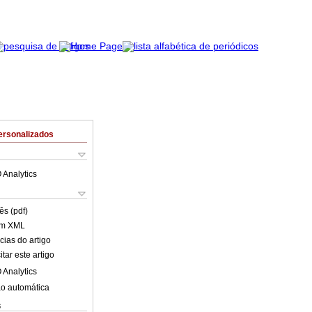
ersonalizados
 Analytics
ês (pdf)
em XML
cias do artigo
tar este artigo
 Analytics
o automática
s