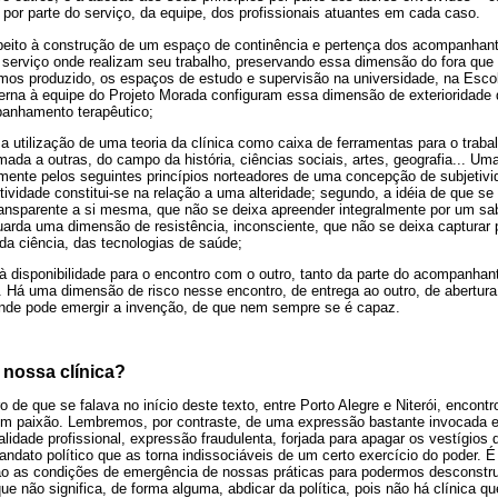
 por parte do serviço, da equipe, dos profissionais atuantes em cada caso.
peito à construção de um espaço de continência e pertença dos acompanhant
 serviço onde realizam seu trabalho, preservando essa dimensão do fora que 
emos produzido, os espaços de estudo e supervisão na universidade, na Esco
erna à equipe do Projeto Morada configuram essa dimensão de exterioridade 
panhamento terapêutico;
: a utilização de uma teoria da clínica como caixa de ferramentas para o trab
mada a outras, do campo da história, ciências sociais, artes, geografia... Uma
ente pelos seguintes princípios norteadores de uma concepção de subjetivid
tividade constitui-se na relação a uma alteridade; segundo, a idéia de que se
ransparente a si mesma, que não se deixa apreender integralmente por um sa
uarda uma dimensão de resistência, inconsciente, que não se deixa capturar 
da ciência, das tecnologias de saúde;
e à disponibilidade para o encontro com o outro, tanto da parte do acompanh
 Há uma dimensão de risco nesse encontro, de entrega ao outro, de abertur
onde pode emergir a invenção, de que nem sempre se é capaz.
a nossa clínica?
de que se falava no início deste texto, entre Porto Alegre e Niterói, encontr
com paixão. Lembremos, por contraste, de uma expressão bastante invocada 
alidade profissional, expressão fraudulenta, forjada para apagar os vestígios
andato político que as torna indissociáveis de um certo exercício do poder.
o as condições de emergência de nossas práticas para podermos desconstru
que não significa, de forma alguma, abdicar da política, pois não há clínica 