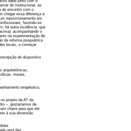
asso dado junto com o
ar de institucional: as
ia de encontro com o
er chegar essa diferença à
pe um reposicionamento em
profissionais, fazendo-se
m, há outra incidência, que
s acima): acompanhando o
quanto na experimentação de
o da reforma psiquiátrica
es locais, a começar
oncepção de dispositivo
 arquitetônicas,
sóficas, morais,
.
mpanhamento terapêutico,
no projeto de AT da
dro –, gostaríamos de
ecem chave para que ele
eito à sua dimensão
didas
 cada uma das