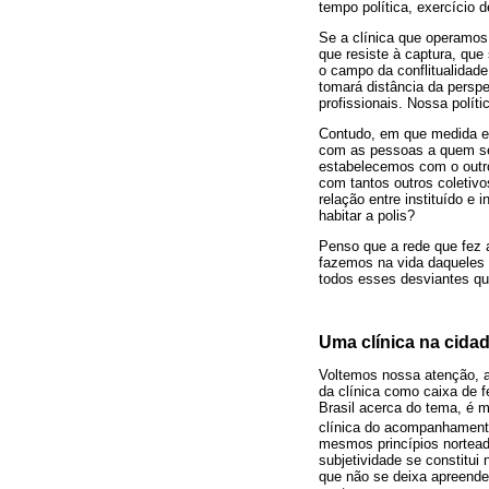
tempo política, exercício d
Se a clínica que operamos
que resiste à captura, que
o campo da conflitualidade
tomará distância da persp
profissionais. Nossa polí
Contudo, em que medida ess
com as pessoas a quem se
estabelecemos com o outr
com tantos outros coletivo
relação entre instituído e
habitar a polis?
Penso que a rede que fez
fazemos na vida daqueles a
todos esses desviantes q
Uma clínica na cida
Voltemos nossa atenção, ag
da clínica como caixa de f
Brasil acerca do tema, é m
clínica do acompanhamento
mesmos princípios nortead
subjetividade se constitui
que não se deixa apreende