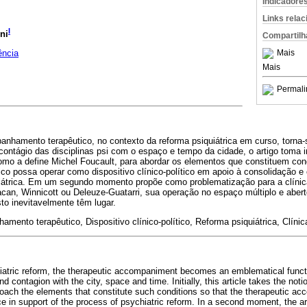
Indicadore
Links rela
I
ni
Compartilh
ência
Mais
Mais
Permali
nhamento terapêutico, no contexto da reforma psiquiátrica em curso, torna
contágio das disciplinas psi com o espaço e tempo da cidade, o artigo toma 
como a define Michel Foucault, para abordar os elementos que constituem con
o possa operar como dispositivo clínico-político em apoio à consolidação e
uiátrica. Em um segundo momento propõe como problematização para a clín
can, Winnicott ou Deleuze-Guatarri, sua operação no espaço múltiplo e abert
sto inevitavelmente têm lugar.
ento terapêutico, Dispositivo clínico-político, Reforma psiquiátrica, Clínic
hiatric reform, the therapeutic accompaniment becomes an emblematical functi
d contagion with the city, space and time. Initially, this article takes the not
proach the elements that constitute such conditions so that the therapeutic 
evice in support of the process of psychiatric reform. In a second moment, the ar