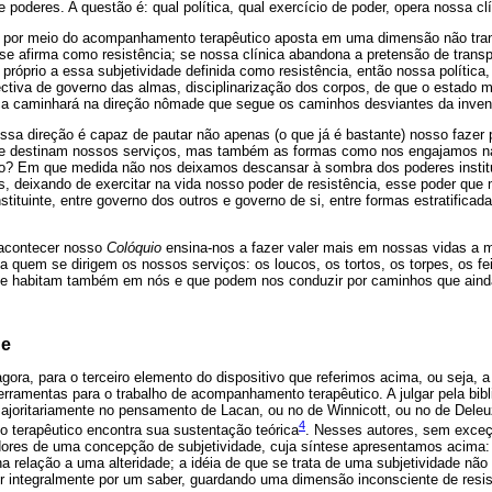
e poderes. A questão é: qual política, qual exercício de poder, opera nossa cl
 por meio do acompanhamento terapêutico aposta em uma dimensão não trans
 se afirma como resistência; se nossa clínica abandona a pretensão de trans
 próprio a essa subjetividade definida como resistência, então nossa política
ectiva de governo das almas, disciplinarização dos corpos, de que o estado
tica caminhará na direção nômade que segue os caminhos desviantes da inve
a direção é capaz de pautar não apenas (o que já é bastante) nosso fazer p
 destinam nossos serviços, mas também as formas como nos engajamos na 
o? Em que medida não nos deixamos descansar à sombra dos poderes institu
s, deixando de exercitar na vida nosso poder de resistência, esse poder que
 instituinte, entre governo dos outros e governo de si, entre formas estratifi
 acontecer nosso
Colóquio
ensina-nos a fazer valer mais em nossas vidas a
 quem se dirigem os nossos serviços: os loucos, os tortos, os torpes, os fe
ue habitam também em nós e que podem nos conduzir por caminhos que aind
de
ora, para o terceiro elemento do dispositivo que referimos acima, ou seja, a 
erramentas para o trabalho de acompanhamento terapêutico. A julgar pela bibli
ajoritariamente no pensamento de Lacan, ou no de Winnicott, ou no de Deleuz
4
 terapêutico encontra sua sustentação teórica
. Nesses autores, sem exceç
ores de uma concepção de subjetividade, cuja síntese apresentamos acima: 
 na relação a uma alteridade; a idéia de que se trata de uma subjetividade nã
r integralmente por um saber, guardando uma dimensão inconsciente de resis