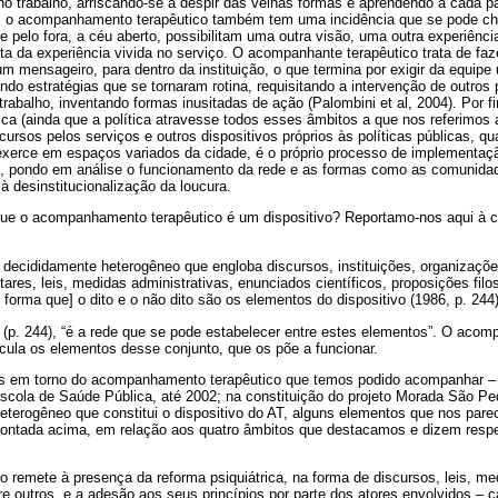
 trabalho, arriscando-se a despir das velhas formas e aprendendo a cada p
 o acompanhamento terapêutico também tem uma incidência que se pode cham
pelo fora, a céu aberto, possibilitam uma outra visão, uma outra experiênc
a da experiência vivida no serviço. O acompanhante terapêutico trata de faz
m mensageiro, para dentro da instituição, o que termina por exigir da equi
do estratégias que se tornaram rotina, requisitando a intervenção de outros 
trabalho, inventando formas inusitadas de ação (Palombini et al, 2004). Por fi
tica (ainda que a política atravesse todos esses âmbitos a que nos referimo
cursos pelos serviços e outros dispositivos próprios às políticas públicas, 
exerce em espaços variados da cidade, é o próprio processo de implementaçã
 pondo em análise o funcionamento da rede e as formas como as comunidad
à desinstitucionalização da loucura.
 que o acompanhamento terapêutico é um dispositivo? Reportamo-nos aqui à c
decididamente heterogêneo que engloba discursos, instituições, organizações
ares, leis, medidas administrativas, enunciados científicos, proposições filo
[de forma que] o dito e o não dito são os elementos do dispositivo (1986, p. 244)
t (p. 244), “é a rede que se pode estabelecer entre estes elementos”. O aco
icula os elementos desse conjunto, que os põe a funcionar.
s em torno do acompanhamento terapêutico que temos podido acompanhar – 
ola de Saúde Pública, até 2002; na constituição do projeto Morada São Pe
heterogêneo que constitui o dispositivo do AT, alguns elementos que nos par
pontada acima, em relação aos quatro âmbitos que destacamos e dizem resp
to remete à presença da reforma psiquiátrica, na forma de discursos, leis, me
tre outros, e a adesão aos seus princípios por parte dos atores envolvidos –