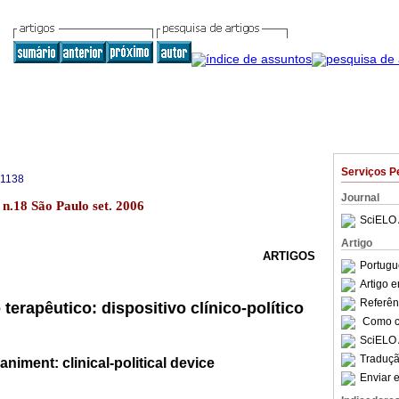
Serviços P
-1138
Journal
 n.18 São Paulo set. 2006
SciELO 
Artigo
ARTIGOS
Portugu
Artigo 
Referên
rapêutico: dispositivo clínico-político
Como ci
SciELO 
Traduçã
iment: clinical-political device
Enviar e