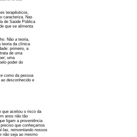
es terapêuticos,
o caracteriza. Nas
la de Saúde Pública
de que se alimenta
alho. Não
a
teoria,
 teoria da clínica
ade: primeiro, a
 trata de uma
ber; uma
pelo poder do
ante como da pessoa
a ao desconhecido e
o que aceitou o risco da
em anos não tão
 que ligam a proveniência
 É preciso que conheçamos
í-las, reinventando nossos
que não seja ao mesmo