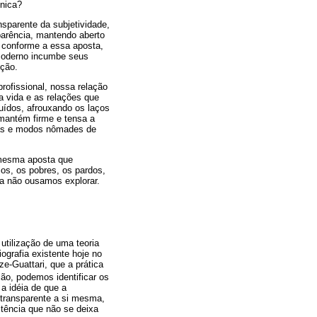
ínica?
parente da subjetividade,
parência, mantendo aberto
, conforme a essa aposta,
 moderno incumbe seus
nção.
rofissional, nossa relação
vida e as relações que
ídos, afrouxando os laços
 mantém firme e tensa a
cadas e modos nômades de
 mesma aposta que
ios, os pobres, os pardos,
a não ousamos explorar.
utilização de uma teoria
ografia existente hoje no
e-Guattari, que a prática
ão, podemos identificar os
a idéia de que a
o transparente a si mesma,
tência que não se deixa