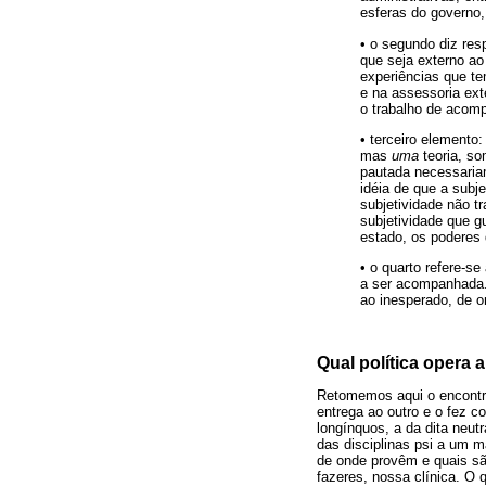
esferas do governo,
• o segundo diz res
que seja externo ao
experiências que t
e na assessoria ext
o trabalho de acom
• terceiro elemento
mas
uma
teoria, so
pautada necessariam
idéia de que a subje
subjetividade não t
subjetividade que g
estado, os poderes 
• o quarto refere-s
a ser acompanhada.
ao inesperado, de 
Qual política opera 
Retomemos aqui o encontro 
entrega ao outro e o fez 
longínquos, a da dita neutr
das disciplinas psi a um m
de onde provêm e quais sã
fazeres, nossa clínica. O 