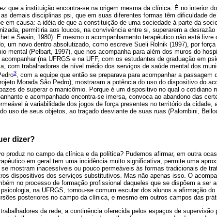
z que a instituição encontra-se na origem mesma da clínica. É no interior do 
a as demais disciplinas psi, que em suas diferentes formas têm dificuldade de
põe em causa: a idéia de que a constituição de uma sociedade à parte da soc
izada, permitiria aos loucos, na convivência entre si, superarem a desrazão
het e Swain, 1980). E mesmo o acompanhamento terapêutico não está livre do 
 um novo dentro absolutizado, como escreve Sueli Rolnik (1997), por forç
o mental (Pelbart, 1997), que nos acompanha para além dos muros do hospit
 acompanhar (na UFRGS e na UFF, com os estudantes de graduação em psico
a, com trabalhadores de nível médio dos serviços de saúde mental dos muni
3
Pedro
, com a equipe que então se preparava para acompanhar a passagem d
rojeto Morada São Pedro), mostraram a potência do uso do dispositivo do a
pazes de superar o manicômio. Porque é um dispositivo no qual o cotidiano 
panhante e acompanhado encontra-se imersa, convoca ao abandono das cert
meável à variabilidade dos jogos de força presentes no território da cidade,
o uso de seus objetos, ao traçado desviante de suas ruas (Palombini, Belloc
uer dizer?
vo produz no campo da clínica e da política? Pudemos afirmar, em outra ocasi
pêutico em geral tem uma incidência muito significativa, permite uma apro
e se mostram inacessíveis ou pouco permeáveis às formas tradicionais de t
utros dispositivos dos serviços substitutivos. Mas não apenas isso. O acomp
ambém no processo de formação profissional daqueles que se dispõem a ser
psicologia, na UFRGS, tornou-se comum escutar dos alunos a afirmação do 
rsões posteriores no campo da clínica, e mesmo em outros campos das práti
 trabalhadores da rede, a continência oferecida pelos espaços de supervisão 