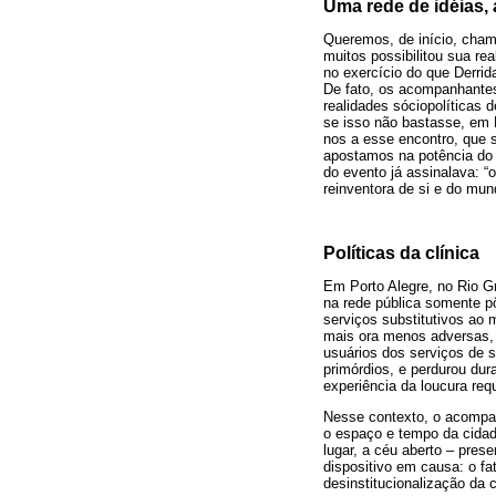
Uma rede de idéias, 
Queremos, de início, cham
muitos possibilitou sua rea
no exercício do que Derrid
De fato, os acompanhantes 
realidades sóciopolíticas
se isso não bastasse, em 
nos a esse encontro, que 
apostamos na potência do e
do evento já assinalava: “o
reinventora de si e do mun
Políticas da clínica
Em Porto Alegre, no Rio G
na rede pública somente p
serviços substitutivos ao 
mais ora menos adversas, 
usuários dos serviços de 
primórdios, e perdurou dur
experiência da loucura re
Nesse contexto, o acompan
o espaço e tempo da cidade.
lugar, a céu aberto – prese
dispositivo em causa: o fa
desinstitucionalização da 