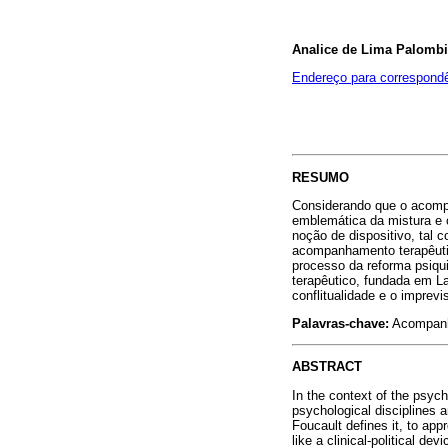
Analice de Lima Palombi
Endereço para correspond
RESUMO
Considerando que o acompa
emblemática da mistura e 
noção de dispositivo, tal 
acompanhamento terapêutic
processo da reforma psiq
terapêutico, fundada em La
conflitualidade e o imprevi
Palavras-chave:
Acompanham
ABSTRACT
In the context of the psyc
psychological disciplines an
Foucault defines it, to ap
like a clinical-political d