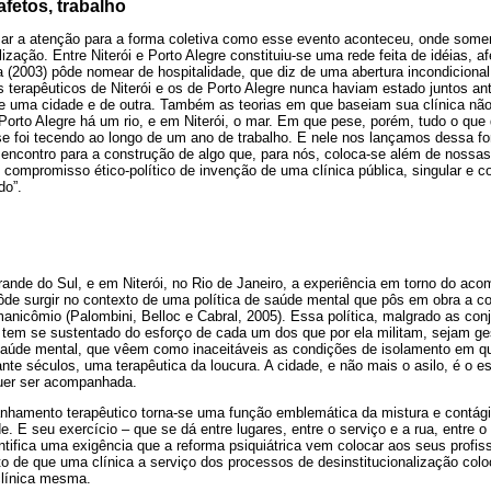
afetos, trabalho
ar a atenção para a forma coletiva como esse evento aconteceu, onde somen
lização. Entre Niterói e Porto Alegre constituiu-se uma rede feita de idéias, a
a (2003) pôde nomear de hospitalidade, que diz de uma abertura incondicional 
terapêuticos de Niterói e os de Porto Alegre nunca haviam estado juntos ant
 de uma cidade e de outra. Também as teorias em que baseiam sua clínica 
Porto Alegre há um rio, e em Niterói, o mar. Em que pese, porém, tudo o que
se foi tecendo ao longo de um ano de trabalho. E nele nos lançamos dessa fo
ncontro para a construção de algo que, para nós, coloca-se além de nossas 
 compromisso ético-político de invenção de uma clínica pública, singular e co
do”.
rande do Sul, e em Niterói, no Rio de Janeiro, a experiência em torno do ac
ôde surgir no contexto de uma política de saúde mental que pôs em obra a c
manicômio (Palombini, Belloc e Cabral, 2005). Essa política, malgrado as con
tem se sustentado do esforço de cada um dos que por ela militam, sejam ges
saúde mental, que vêem como inaceitáveis as condições de isolamento em q
ante séculos, uma terapêutica da loucura. A cidade, e não mais o asilo, é o 
quer ser acompanhada.
hamento terapêutico torna-se uma função emblemática da mistura e contágio
 E seu exercício – que se dá entre lugares, entre o serviço e a rua, entre o 
ntifica uma exigência que a reforma psiquiátrica vem colocar aos seus profissi
to de que uma clínica a serviço dos processos de desinstitucionalização col
clínica mesma.