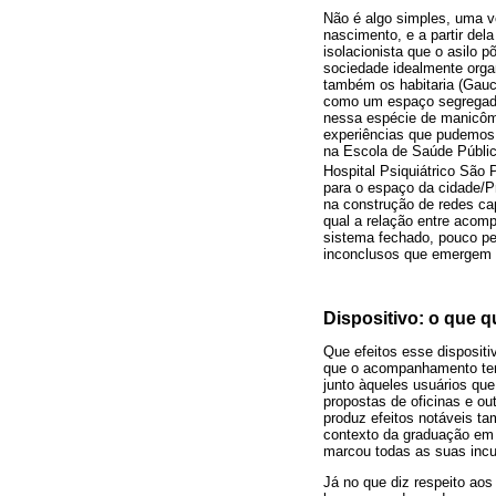
Não é algo simples, uma ve
nascimento, e a partir del
isolacionista que o asilo 
sociedade idealmente organ
também os habitaria (Gauc
como um espaço segregado,
nessa espécie de manicômi
experiências que pudemos
na Escola de Saúde Públic
Hospital Psiquiátrico São 
para o espaço da cidade/P
na construção de redes ca
qual a relação entre acom
sistema fechado, pouco per
inconclusos que emergem d
Dispositivo: o que q
Que efeitos esse dispositi
que o acompanhamento tera
junto àqueles usuários qu
propostas de oficinas e o
produz efeitos notáveis t
contexto da graduação em 
marcou todas as suas incu
Já no que diz respeito aos