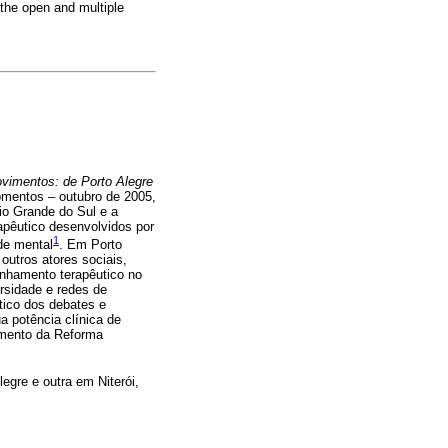
 the open and multiple
vimentos: de Porto Alegre
omentos – outubro de 2005,
Rio Grande do Sul e a
apêutico desenvolvidos por
1
de mental
. Em Porto
outros atores sociais,
anhamento terapêutico no
ersidade e redes de
tico dos debates e
a potência clínica de
vimento da Reforma
gre e outra em Niterói,