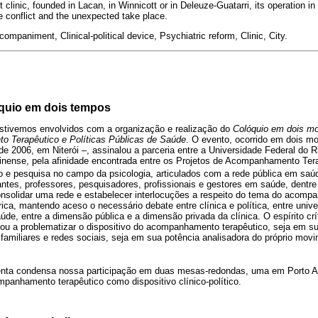
linic, founded in Lacan, in Winnicott or in Deleuze-Guatarri, its operation in
e conflict and the unexpected take place.
ompaniment, Clinical-political device, Psychiatric reform, Clinic, City.
quio em dois tempos
stivemos envolvidos com a organização e realização do
Colóquio em dois mo
o Terapêutico e Políticas Públicas de Saúde
. O evento, ocorrido em dois m
 de 2006, em Niterói –, assinalou a parceria entre a Universidade Federal do 
inense, pela afinidade encontrada entre os Projetos de Acompanhamento Ter
 e pesquisa no campo da psicologia, articulados com a rede pública em saú
antes, professores, pesquisadores, profissionais e gestores em saúde, dentre 
onsolidar uma rede e estabelecer interlocuções a respeito do tema do acomp
rica, mantendo aceso o necessário debate entre clínica e política, entre univ
de, entre a dimensão pública e a dimensão privada da clínica. O espírito crí
ou a problematizar o dispositivo do acompanhamento terapêutico, seja em su
familiares e redes sociais, seja em sua potência analisadora do próprio mo
enta condensa nossa participação em duas mesas-redondas, uma em Porto Ale
anhamento terapêutico como dispositivo clínico-político.