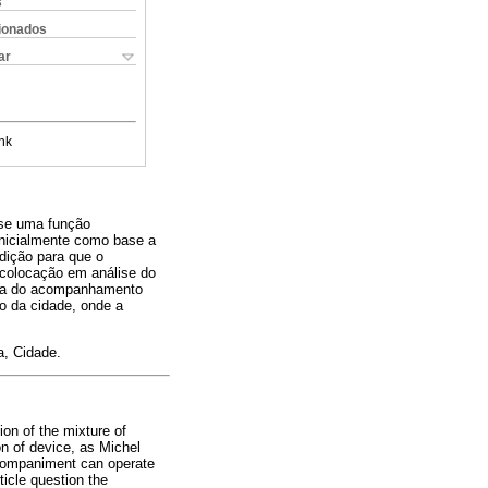
s
cionados
ar
nk
-se uma função
inicialmente como base a
dição para que o
 colocação em análise do
ica do acompanhamento
o da cidade, onde a
a, Cidade.
on of the mixture of
ion of device, as Michel
accompaniment can operate
ticle question the