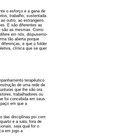
te o esforço e a gana de
fetos, trabalho, sustentada
ao outro, ao estrangeiro.
es. E são diferentes as
não são as mesmas. Como
 difere em nós, dispusemo-
rma tão aberta porque
diferenças, e que o folder
letiva, clínica que se quer
ompanhamento terapêutico
onstrução de uma rede de
junturas que lhe são ora
tores, trabalhadores ou
ue foi concebida em seus
espaço em que a
 das disciplinas psi com
quarto e a sala, fora de
onais, seja qual for o
oca em jogo a