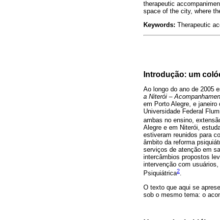
therapeutic accompaniment c
space of the city, where th
Keywords:
Therapeutic acc
Introdução: um coló
Ao longo do ano de 2005 e
a Niterói – Acompanhament
em Porto Alegre, e janeiro
Universidade Federal Flum
ambas no ensino, extensão
Alegre e em Niterói, estud
estiveram reunidos para c
âmbito da reforma psiquiát
serviços de atenção em saú
intercâmbios propostos lev
intervenção com usuários, 
2
Psiquiátrica
.
O texto que aqui se apres
sob o mesmo tema: o acomp