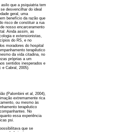
asilo que a psiquiatria tem
 se desvencilhar do ideal
iedade geral, uma
 em benefício da razão que
risco de constituir a rua
a de nosso encarceramento
al. Ainda assim, as
logia e extensionistas,
cípios do RS, e no
os moradores do hospital
companhamento terapêutico
mesmo da vida citadina, no
ezas próprias a um
 aos sentidos inesperados e
 e Cabral, 2005).
ão (Palombini et al, 2004),
ximação extremamente rica
ratamento, ou mesmo às
anhamento terapêutico
 acompanhantes. No
quanto essa experiência
cas psi.
possibilitava que se