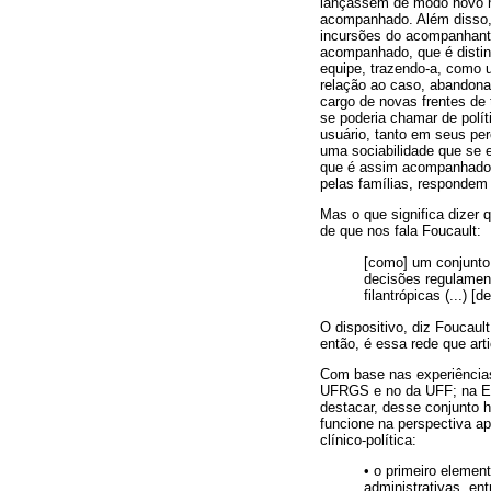
lançassem de modo novo no
acompanhado. Além disso,
incursões do acompanhante 
acompanhado, que é distint
equipe, trazendo-a, como u
relação ao caso, abandonan
cargo de novas frentes de 
se poderia chamar de polí
usuário, tanto em seus per
uma sociabilidade que se 
que é assim acompanhado,
pelas famílias, respondem 
Mas o que significa dizer
de que nos fala Foucault:
[como] um conjunto 
decisões regulament
filantrópicas (...) 
O dispositivo, diz Foucaul
então, é essa rede que art
Com base nas experiência
UFRGS e no da UFF; na Esc
destacar, desse conjunto 
funcione na perspectiva a
clínico-política:
• o primeiro elemen
administrativas, en