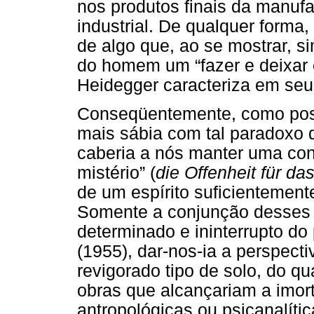
nos produtos finais da manufa
industrial. De qualquer forma,
de algo que, ao se mostrar, si
do homem um “fazer e deixar e
Heidegger caracteriza em seu 
Conseqüentemente, como poss
mais sábia com tal paradoxo 
caberia a nós manter uma cons
mistério” (
die Offenheit für d
de um espírito suficientement
Somente a conjunção desses d
determinado e ininterrupto d
(1955), dar-nos-ia a perspec
revigorado tipo de solo, do q
obras que alcançariam a imorta
antropológicas ou psicanalític