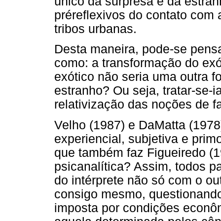
único da surpresa e da estra
préreflexivos do contato com a
tribos urbanas.
Desta maneira, pode-se pensa
como: a transformação do exót
exótico não seria uma outra 
estranho? Ou seja, tratar-se-
relativização das noções de fa
Velho (1987) e DaMatta (1978
experiencial, subjetiva e prim
que também faz Figueiredo (1
psicanalítica? Assim, todos p
do intérprete não só com o ou
consigo mesmo, questionando t
imposta por condições econôm