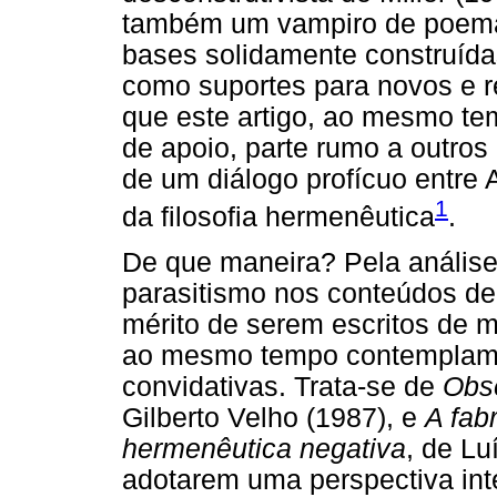
também um vampiro de poemas
bases solidamente construíd
como suportes para novos e re
que este artigo, ao mesmo t
de apoio, parte rumo a outro
de um diálogo profícuo entre 
1
da filosofia hermenêutica
.
De que maneira? Pela anális
parasitismo nos conteúdos de
mérito de serem escritos de m
ao mesmo tempo contemplam 
convidativas. Trata-se de
Obse
Gilberto Velho (1987), e
A fab
hermenêutica negativa
, de Lu
adotarem uma perspectiva inte