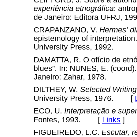
experiência etnográfica
: antro
de Janeiro: Editora UFRJ, 199
CRAPANZANO, V.
Hermes’ di
epistemology of interpretatio
University Press, 1992.
DAMATTA, R. O ofício de etnól
blues”. In: NUNES, E. (coord)
Janeiro: Zahar, 1978.
DILTHEY, W.
Selected Writin
[
University Press, 1976.
ECO, U.
Interpretação e supe
[
Links
]
Fontes, 1993.
FIGUEIREDO, L.C.
Escutar, r