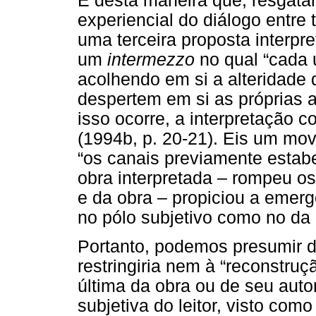
É desta maneira que, resgata
experiencial do diálogo entre 
uma terceira proposta interpr
um
intermezzo
no qual “cada 
acolhendo em si a alteridade 
despertem em si as próprias a
isso ocorre, a interpretação 
(1994b, p. 20-21). Eis um movi
“os canais previamente estabe
obra interpretada – rompeu os
e da obra – propiciou a emer
no pólo subjetivo como no da o
Portanto, podemos presumir da
restringiria nem à “reconstru
última da obra ou de seu auto
subjetiva do leitor, visto com