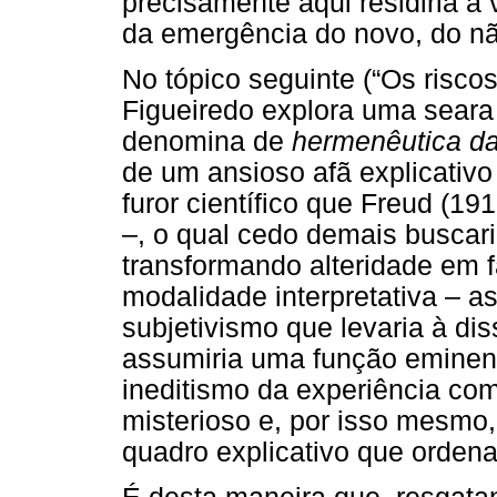
precisamente aqui residiria a v
da emergência do novo, do n
No tópico seguinte (“Os risco
Figueiredo explora uma seara 
denomina de
hermenêutica d
de um ansioso afã explicativo 
furor científico que Freud (191
–, o qual cedo demais buscaria
transformando alteridade em fa
modalidade interpretativa – 
subjetivismo que levaria à dis
assumiria uma função eminent
ineditismo da experiência com
misterioso e, por isso mesm
quadro explicativo que ordena