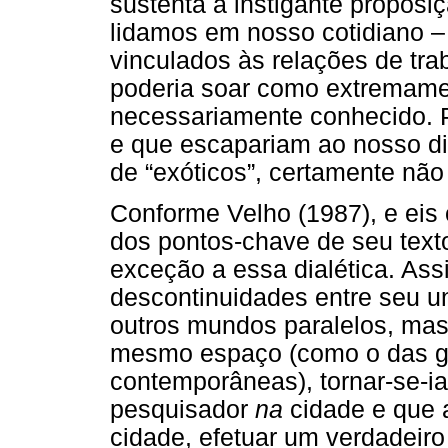
sustenta a instigante propos
lidamos em nosso cotidiano –
vinculados às relações de tra
poderia soar como extremamen
necessariamente conhecido. Po
e que escapariam ao nosso dia
de “exóticos”, certamente não
Conforme Velho (1987), e eis
dos pontos-chave de seu texto
exceção a essa dialética. As
descontinuidades entre seu uni
outros mundos paralelos, ma
mesmo espaço (como o das g
contemporâneas), tornar-se-ia
pesquisador
na
cidade e que 
cidade, efetuar um verdadeiro