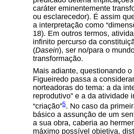
caráter eminentemente transf
ou esclarecedor). É assim que
a interpretação como “dimensõ
18). Em outros termos, ativid
infinito percurso da constitu
(
Dasein
), ser no/para o mun
transformação.
Mais adiante, questionando o s
Figueiredo passa a considera
norteadoras do tema: a da int
reprodutivo” e a da atividade
5
“criação”
. No caso da primei
básico a assunção de um sent
a sua obra, caberia ao hermen
máximo possível objetiva, dis