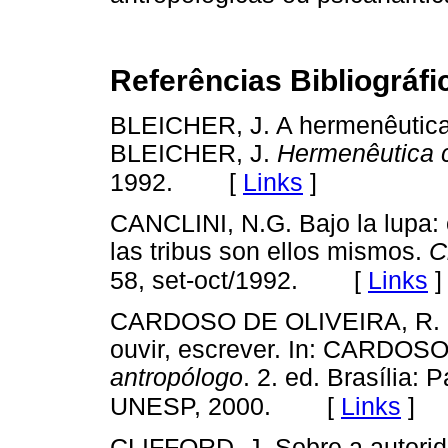
Referências Bibliográfi
BLEICHER, J. A hermenêutica 
BLEICHER, J.
Hermenêutica 
[
Links
]
1992.
CANCLINI, N.G. Bajo la lupa: 
las tribus son ellos mismos.
C
[
Links
]
58, set-oct/1992.
CARDOSO DE OLIVEIRA, R. O t
ouvir, escrever. In: CARDOS
antropólogo
. 2. ed. Brasília: 
[
Links
]
UNESP, 2000.
CLIFFORD, J. Sobre a autorid