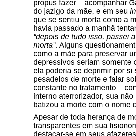
propus fazer – acompanhar Ga
do jazigo da mãe, e em seu
i
que se sentiu morta como a 
havia passado a manhã tentan
“depois de tudo isso, passei 
morta”
. Alguns questionament
como a mãe para preservar u
depressivos seriam somente 
ela poderia se deprimir por s
pesadelos de morte e falar s
constante no tratamento – c
interno aterrorizador, sua nã
batizou a morte com o nome 
Apesar de toda herança de mo
transparentes em sua fisiono
destacar-se em seus afazeres