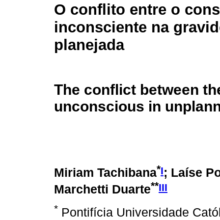
O conflito entre o cons
inconsciente na gravi
planejada
The conflict between t
unconscious in unplan
*
I
Miriam Tachibana
; Laíse P
**
III
Marchetti Duarte
*
Pontifícia Universidade Cató