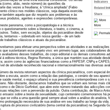
Indicators
ra (como, aliás, neste número) às questões da
arte das vezes a freudiana; à “clínica ampliada” (Fabio
Related lin
ento clínico nos moldes clássicos, seja daquela exercida
Share
, e também aquela que diz respeito aos problemas e às
 seus produtos, agentes e expressões contemporâneas.
More
neste panorama, como a psicopatologia e a técnica
More
 o questionamento sobre a literatura, o teatro, o cinema, a
re outros. Todos, sem exceção, objetos da psicanálise desde
Permali
ória, tentamos – sobretudo em nossa gestão – de um lado
 de trabalhos clássicos e atuais da psicanálise.
veitamos para efetuar uma perspectiva sobre as atividades e as realizações
que sustentaram esse projeto vivo: em primeiro lugar, aos colaboradores di
 avaliadores desses trabalhos, do corpo editorial e os demais consultores
ad
l à editora técnica, Regina Romeira, a única que mantém sua atividade desde 
itora; assim como às agências financiadoras como a FAPESP, CNPq e CAPES,
l de atividade reconhecido nacional e internacionalmente nas diversas aval
número da revista retomam aspectos da clínica psicanalítica, com especial ên
bre a escuta, assim como a relação das patologias, o cenário de seu apareci
s de saúde mental, o espaço urbano) e sua prevalência contemporânea com o 
diano. Não obstante, destacamos trabalhos que se voltam aos temas mais cl
 como o de Décio Gurfinkel, que abre este número tratando das adiccções co
suas relações com a perversão da pulsão. Outra contribuição, de Marco Anton
s ensaios sobre a teoria da sexualidade
, cujo centenário comemoramos há p
ue se volta a uma questão geral sempre atual sobre a análise do analista, 
omo prolongação necessária de sua análise em seu trabalho ao longo da vida
 ruptura do processo civilizatório (tema central da psicanálise) na Segunda 
.