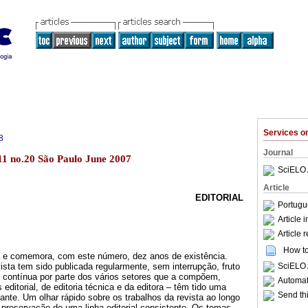
Services 
8
Journal
.11 no.20 São Paulo June 2007
SciELO 
Article
EDITORIAL
Portugu
Article 
Article 
How to 
 e comemora, com este número, dez anos de existência.
ista tem sido publicada regularmente, sem interrupção, fruto
SciELO 
e contínua por parte dos vários setores que a compõem,
Automati
editorial, de editoria técnica e da editora – têm tido uma
Send thi
nte. Um olhar rápido sobre os trabalhos da revista ao longo
preservação de uma linha editorial consistente. Os temas