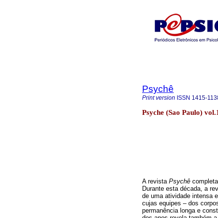
Psychê
Print version
ISSN
1415-113
Psyche (Sao Paulo) vol
A revista
Psychê
completa
Durante esta década, a rev
de uma atividade intensa 
cujas equipes – dos corpos 
permanência longa e consta
dos anos revela também a 