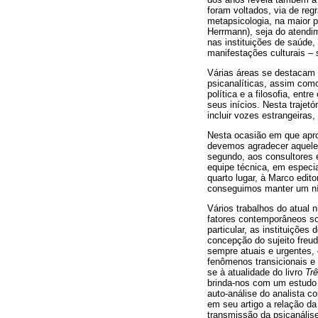
foram voltados, via de reg
metapsicologia, na maior p
Herrmann), seja do atendim
nas instituições de saúde
manifestações culturais –
Várias áreas se destacam 
psicanalíticas, assim como
política e a filosofia, ent
seus inícios. Nesta trajet
incluir vozes estrangeiras,
Nesta ocasião em que apro
devemos agradecer aqueles 
segundo, aos consultores e
equipe técnica, em especia
quarto lugar, à Marco ed
conseguimos manter um níve
Vários trabalhos do atual 
fatores contemporâneos so
particular, as instituiçõe
concepção do sujeito freu
sempre atuais e urgentes,
fenômenos transicionais e 
se à atualidade do livro
Trê
brinda-nos com um estudo q
auto-análise do analista c
em seu artigo a relação da
transmissão da psicanálise