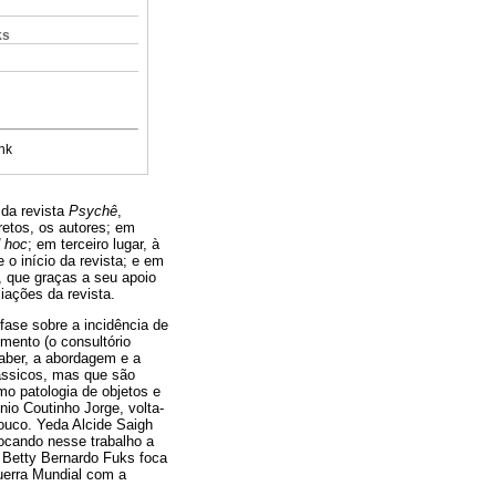
ks
nk
 da revista
Psychê
,
retos, os autores; em
 hoc
; em terceiro lugar, à
o início da revista; e em
 que graças a seu apoio
iações da revista.
fase sobre a incidência de
mento (o consultório
saber, a abordagem e a
ássicos, mas que são
mo patologia de objetos e
io Coutinho Jorge, volta-
ouco. Yeda Alcide Saigh
focando nesse trabalho a
. Betty Bernardo Fuks foca
Guerra Mundial com a