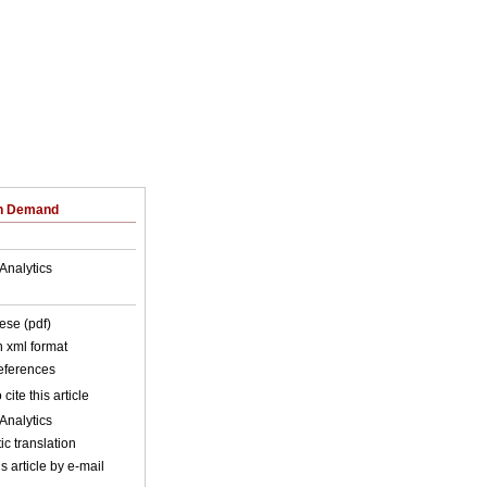
on Demand
Analytics
ese (pdf)
in xml format
references
cite this article
Analytics
c translation
s article by e-mail