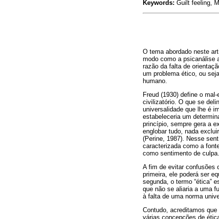
Keywords:
Guilt feeling, 
O tema abordado neste art
modo como a psicanálise a
razão da falta de orientaç
um problema ético, ou sej
humano.
Freud (1930) define o mal
civilizatório. O que se de
universalidade que lhe é i
estabeleceria um determina
princípio, sempre gera a e
englobar tudo, nada exclui
(Perine, 1987). Nesse senti
caracterizada como a fonte
como sentimento de culpa
A fim de evitar confusões 
primeira, ele poderá ser e
segunda, o termo “ética” e
que não se aliaria a uma f
à falta de uma norma uni
Contudo, acreditamos que de
várias concepções de ética