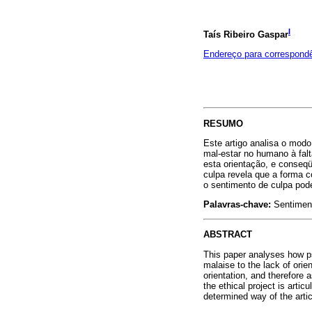
I
Taís Ribeiro Gaspar
Endereço para correspond
RESUMO
Este artigo analisa o modo
mal-estar no humano à falt
esta orientação, e conseq
culpa revela que a forma c
o sentimento de culpa pod
Palavras-chave:
Sentiment
ABSTRACT
This paper analyses how ps
malaise to the lack of orie
orientation, and therefore 
the ethical project is artic
determined way of the artic