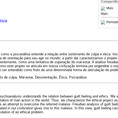
Compartilh
Mais
Mais
ência
Permali
 como a psicanálise entende a relação entre sentimento de culpa e ética. In
a de orientação para seu agir no mundo; a partir daí caracterizamos o projet
üentemente, como uma tentativa de superação do mal-estar. A análise freudia
omo este projeto se articula em nossa civilização termina por engendrar o mal
e ser entendido como fruto de uma determinada forma de articulação do probl
o de culpa, Mal-estar, Desorientação, Ética, Psicanálise.
ychoanalysis understands the relation between guilt feeling and ethics. We
ntation of man action in the world. Thus, we characterize the ethical project a
as an attempt to overcome the referred malaise. Freudian analysis of guilt feel
ulated in our civilization gives rise to this malaise. In this view, guilt feeling 
ulation of an ethical problem.