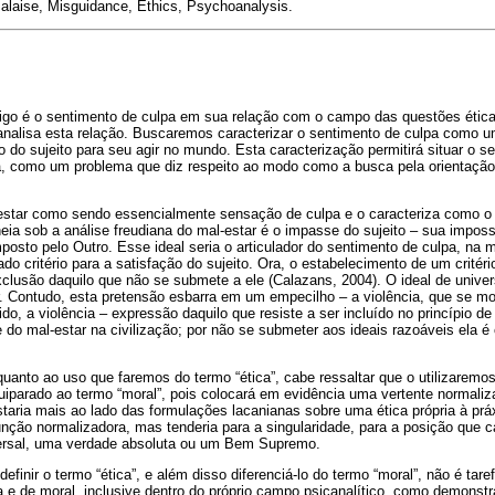
Malaise, Misguidance, Ethics, Psychoanalysis.
igo é o sentimento de culpa em sua relação com o campo das questões ética
nalisa esta relação. Buscaremos caracterizar o sentimento de culpa como 
ão do sujeito para seu agir no mundo. Esta caracterização permitirá situar o 
a, como um problema que diz respeito ao modo como a busca pela orientação 
-estar como sendo essencialmente sensação de culpa e o caracteriza como o 
lineia sob a análise freudiana do mal-estar é o impasse do sujeito – sua impos
mposto pelo Outro. Esse ideal seria o articulador do sentimento de culpa, na
do critério para a satisfação do sujeito. Ora, o estabelecimento de um critér
xclusão daquilo que não se submete a ele (Calazans, 2004). O ideal de univer
r. Contudo, esta pretensão esbarra em um empecilho – a violência, que se mos
do, a violência – expressão daquilo que resiste a ser incluído no princípio de
 do mal-estar na civilização; por não se submeter aos ideais razoáveis ela 
.
quanto ao uso que faremos do termo “ética”, cabe ressaltar que o utilizarem
quiparado ao termo “moral”, pois colocará em evidência uma vertente normaliz
staria mais ao lado das formulações lacanianas sobre uma ética própria à práx
unção normalizadora, mas tenderia para a singularidade, para a posição que c
versal, uma verdade absoluta ou um Bem Supremo.
finir o termo “ética”, e além disso diferenciá-lo do termo “moral”, não é tare
 e de moral, inclusive dentro do próprio campo psicanalítico, como demonstr