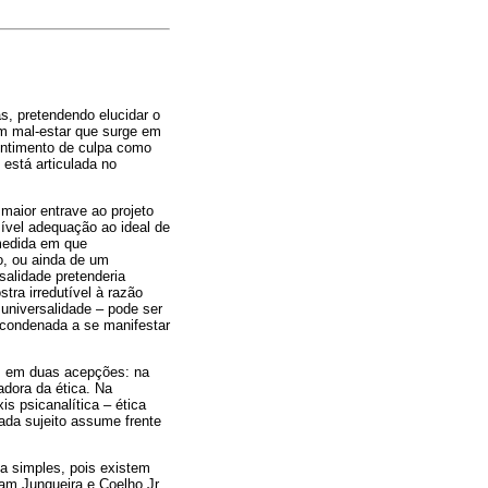
s, pretendendo elucidar o
um mal-estar que surge em
sentimento de culpa como
está articulada no
maior entrave ao projeto
sível adequação ao ideal de
 medida em que
io, ou ainda de um
salidade pretenderia
tra irredutível à razão
 universalidade – pode ser
é condenada a se manifestar
os em duas acepções: na
adora da ética. Na
is psicanalítica – ética
ada sujeito assume frente
fa simples, pois existem
am Junqueira e Coelho Jr.