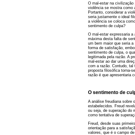
O mal-estar na civilizaçã
violência se mostra como a
Portanto, considerar a vi
seria justamente o ideal f
a violência se coloca com
sentimento de culpa?
O mal-estar expressaria a 
máxima desta falta de sen
um bem maior que seria a 
forma de satisfação, embor
sentimento de culpa, o qua
legitimada pela razão. A p
mal-estar ao dar uma direç
com a razão. Contudo, tal 
proposta filosófica torna-s
razão é que apresentaria c
O sentimento de culp
A análise freudiana sobre 
estabelecidos. Freud revel
ou seja, de superação do m
como tentativa de superaçã
Freud, desde suas primeira
orientação para a satisfa
valores, que é o campo d