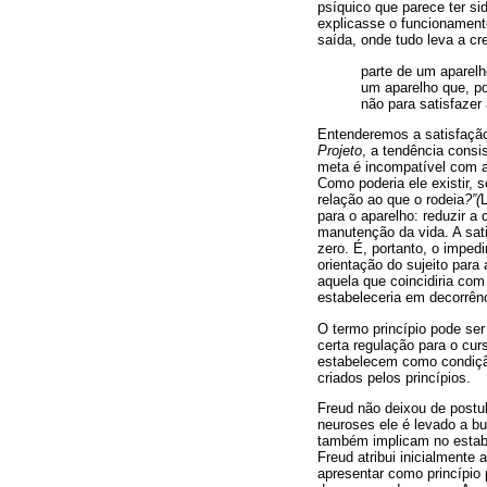
psíquico que parece ter si
explicasse o funcionament
saída, onde tudo leva a cre
parte de um aparelh
um aparelho que, por
não para satisfazer
Entenderemos a satisfação
Projeto
, a tendência consi
meta é incompatível com a
Como poderia ele existir,
relação ao que o rodeia
?”(
L
para o aparelho: reduzir 
manutenção da vida. A sati
zero. É, portanto, o impe
orientação do sujeito para 
aquela que coincidiria com
estabeleceria em decorrên
O termo princípio pode ser
certa regulação para o cur
estabelecem como condição
criados pelos princípios.
Freud não deixou de postul
neuroses ele é levado a b
também implicam no estabe
Freud atribui inicialmente
apresentar como princípio 