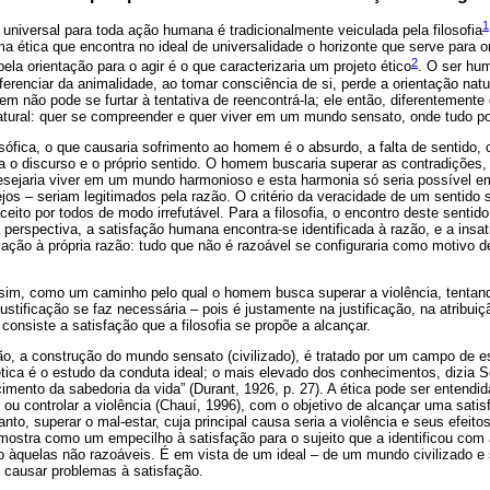
1
 universal para toda ação humana é tradicionalmente veiculada pela filosofia
ética que encontra no ideal de universalidade o horizonte que serve para ori
2
ela orientação para o agir é o que caracterizaria um projeto ético
. O ser hu
erenciar da animalidade, ao tomar consciência de si, perde a orientação natu
em não pode se furtar à tentativa de reencontrá-la; ele então, diferentemente 
tural: quer se compreender e quer viver em um mundo sensato, onde tudo p
sófica, o que causaria sofrimento ao homem é o absurdo, a falta de sentido, 
a o discurso e o próprio sentido. O homem buscaria superar as contradições, o
desejaria viver em um mundo harmonioso e esta harmonia só seria possível
ejos – seriam legitimados pela razão. O critério da veracidade de um sentido s
ceito por todos de modo irrefutável. Para a filosofia, o encontro deste sentid
 perspectiva, a satisfação humana encontra-se identificada à razão, e a insat
ação à própria razão: tudo que não é razoável se configuraria como motivo d
assim, como um caminho pelo qual o homem busca superar a violência, tentando
justificação se faz necessária – pois é justamente na justificação, na atribui
consiste a satisfação que a filosofia se propõe a alcançar.
, a construção do mundo sensato (civilizado), é tratado por um campo de es
ética é o estudo da conduta ideal; o mais elevado dos conhecimentos, dizia 
imento da sabedoria da vida” (Durant, 1926, p. 27). A ética pode ser entend
ir ou controlar a violência (Chauí, 1996), com o objetivo de alcançar uma satis
tanto, superar o mal-estar, cuja principal causa seria a violência e seus efeitos
 mostra como um empecilho à satisfação para o sujeito que a identificou com 
o àquelas não razoáveis. É em vista de um ideal – de um mundo civilizado e 
 causar problemas à satisfação.