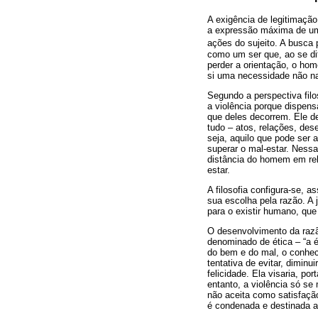
A exigência de legitimação
a expressão máxima de uma 
ações do sujeito. A busca p
como um ser que, ao se dif
perder a orientação, o hom
si uma necessidade não na
Segundo a perspectiva filo
a violência porque dispens
que deles decorrem. Ele 
tudo – atos, relações, des
seja, aquilo que pode ser a
superar o mal-estar. Nessa
distância do homem em rel
estar.
A filosofia configura-se, 
sua escolha pela razão. A 
para o existir humano, que 
O desenvolvimento da razão
denominado de ética – “a 
do bem e do mal, o conhec
tentativa de evitar, diminu
felicidade. Ela visaria, por
entanto, a violência só se
não aceita como satisfaçã
é condenada e destinada a