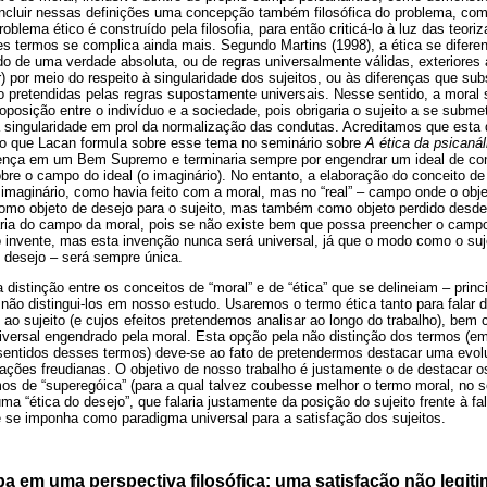
ncluir nessas definições uma concepção também filosófica do problema, com
blema ético é construído pela filosofia, para então criticá-lo à luz das teori
s termos se complica ainda mais. Segundo Martins (1998), a ética se diferenc
do de uma verdade absoluta, ou de regras universalmente válidas, exteriores 
 por meio do respeito à singularidade dos sujeitos, ou às diferenças que sub
o pretendidas pelas regras supostamente universais. Nesse sentido, a moral s
oposição entre o indivíduo e a sociedade, pois obrigaria o sujeito a se submet
singularidade em prol da normalização das condutas. Acreditamos que esta d
o que Lacan formula sobre esse tema no seminário sobre
A ética da psicanál
crença em um Bem Supremo e terminaria sempre por engendrar um ideal de cond
sobre o campo do ideal (o imaginário). No entanto, a elaboração do conceito d
 imaginário, como havia feito com a moral, mas no “real” – campo onde o obj
como objeto de desejo para o sujeito, mas também como objeto perdido desd
ria do campo da moral, pois se não existe bem que possa preencher o campo
 o invente, mas esta invenção nunca será universal, já que o modo como o suj
 desejo – será sempre única.
istinção entre os conceitos de “moral” e de “ética” que se delineiam – princi
ão distingui-los em nosso estudo. Usaremos o termo ética tanto para falar 
ao sujeito (e cujos efeitos pretendemos analisar ao longo do trabalho), bem 
niversal engendrado pela moral. Esta opção pela não distinção dos termos (
 sentidos desses termos) deve-se ao fato de pretendermos destacar uma evol
rizações freudianas. O objetivo de nosso trabalho é justamente o de destacar
 de “superegóica” (para a qual talvez coubesse melhor o termo moral, no sen
a “ética do desejo”, que falaria justamente da posição do sujeito frente à 
e se imponha como paradigma universal para a satisfação dos sujeitos.
a em uma perspectiva filosófica: uma satisfação não legit