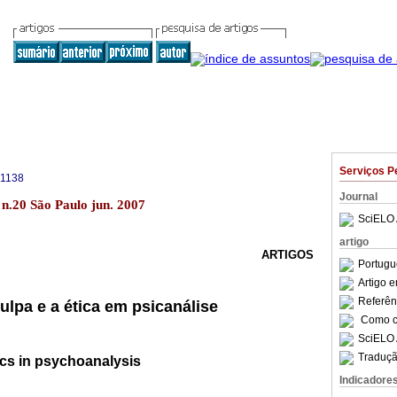
Serviços P
-1138
Journal
 n.20 São Paulo jun. 2007
SciELO 
artigo
ARTIGOS
Portugu
Artigo 
Referên
ulpa e a ética em psicanálise
Como ci
SciELO 
Traduçã
hics in psychoanalysis
Indicadore