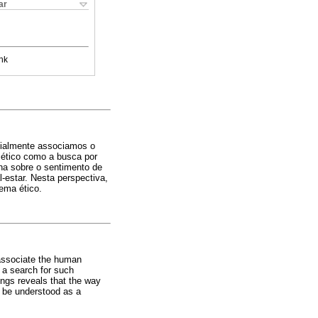
ar
nk
icialmente associamos o
o ético como a busca por
na sobre o sentimento de
-estar. Nesta perspectiva,
ema ético.
 associate the human
s a search for such
ings reveals that the way
can be understood as a