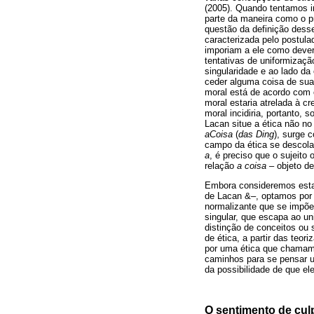
(2005). Quando tentamos i
parte da maneira como o pro
questão da definição desse
caracterizada pelo postula
imporiam a ele como dever)
tentativas de uniformizaçã
singularidade e ao lado da 
ceder alguma coisa de sua 
moral está de acordo com 
moral estaria atrelada à 
moral incidiria, portanto, 
Lacan situe a ética não no
a
Coisa
(
das Ding
), surge 
campo da ética se descola
a
, é preciso que o sujeito
relação
a coisa
– objeto de
Embora consideremos esta d
de Lacan &–, optamos por n
normalizante que se impõe 
singular, que escapa ao u
distinção de conceitos ou
de ética, a partir das teo
por uma ética que chamamos
caminhos para se pensar um
da possibilidade de que el
O sentimento de culp