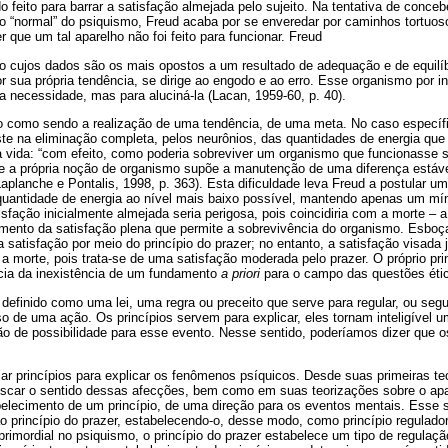
do feito para barrar a satisfação almejada pelo sujeito. Na tentativa de conce
o “normal” do psiquismo, Freud acaba por se enveredar por caminhos tortuo
r que um tal aparelho não foi feito para funcionar. Freud
o cujos dados são os mais opostos a um resultado de adequação e de equilíbr
 sua própria tendência, se dirige ao engodo e ao erro. Esse organismo por int
 a necessidade, mas para aluciná-la (Lacan, 1959-60, p. 40).
 como sendo a realização de uma tendência, de uma meta. No caso específic
ste na eliminação completa, pelos neurônios, das quantidades de energia que
 vida: “com efeito, como poderia sobreviver um organismo que funcionasse 
 se a própria noção de organismo supõe a manutenção de uma diferença estáve
aplanche e Pontalis, 1998, p. 363). Esta dificuldade leva Freud a postular 
a quantidade de energia ao nível mais baixo possível, mantendo apenas um mí
sfação inicialmente almejada seria perigosa, pois coincidiria com a morte – 
dimento da satisfação plena que permite a sobrevivência do organismo. Esboç
a satisfação por meio do princípio do prazer; no entanto, a satisfação visada
 a morte, pois trata-se de uma satisfação moderada pelo prazer. O próprio pri
cia da inexistência de um fundamento
a priori
para o campo das questões éti
 definido como uma lei, uma regra ou preceito que serve para regular, ou seg
so de uma ação. Os princípios servem para explicar, eles tornam inteligível u
 de possibilidade para esse evento. Nesse sentido, poderíamos dizer que o
ar princípios para explicar os fenômenos psíquicos. Desde suas primeiras te
uscar o sentido dessas afecções, bem como em suas teorizações sobre o apa
lecimento de um princípio, de uma direção para os eventos mentais. Esse s
 ao princípio do prazer, estabelecendo-o, desse modo, como princípio regulado
primordial no psiquismo, o princípio do prazer estabelece um tipo de regul