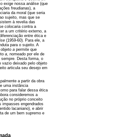
o exige nossa análise (que
zações freudianas), a
iaria da moral (que seria
ao sujeito, mas que se
sistem à revelia das
e colocaria contra a
er a um critério externo, a
iferenciação entre ética e
ise
(1959-60). Para ele, a
uta para o sujeito. A
e objeto
a
permite que
eto
a
, nomeado por ele de
e sempre. Desta forma, o
 vazio deixado pelo objeto
eito articula seu desejo em
palmente a partir da obra
de uma instância
como para falar dessa ética
embora consideremos a
ução no próprio conceito
 os impasses engendrados
tido lacaniano), e abrir
falta de um bem supremo e
imada