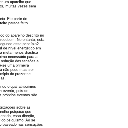
ber um aparelho que
sos, muitas vezes sem
io. Ele parte de
eiro parece feito
o do aparelho descrito no
 recebem. No entanto, esta
segundo esse princípio?
l de nível energético em
uma meta menos drástica
nimo necessário para a
a redução das tensões a
a-se uma primeira
 já não pode mais ser
ncípio do prazer se
cas.
undo o qual atribuímos
m evento, pois se
s próprios eventos são
orizações sobre as
relho psíquico que
entido, essa direção,
r do psiquismo. Ao se
ação baseado nas sensações