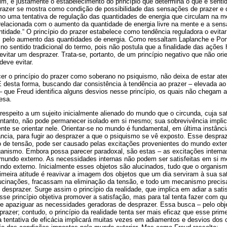
im, é justamente o estabelecimento do princípio que determina o que é sent
 prazer se mostra como condição de possibilidade das sensações de prazer e 
o uma tentativa de regulação das quantidades de energia que circulam na m
 relacionada com o aumento da quantidade de energia livre na mente e a sen
dade.“ O princípio do prazer estabelece como tendência reguladora o evitar 
s pelo aumento das quantidades de energia. Como ressaltam Laplanche e Ponta
 no sentido tradicional do termo, pois não postula que a finalidade das ações
 evitar um desprazer. Trata-se, portanto, de um princípio negativo que não or
deve evitar.
er o princípio do prazer como soberano no psiquismo, não deixa de estar ate
 É desta forma, buscando dar consistência à tendência ao prazer – elevada ao 
 que Freud identifica alguns desvios nesse princípio, os quais não chegam a 
esa.
a respeito a um sujeito inicialmente alienado do mundo que o circunda, cuja sa
ntanto, não pode permanecer isolado em si mesmo; sua sobrevivência implic
te se orientar nele. Orientar-se no mundo é fundamental, em última instânci
tância, para fugir ao desprazer a que o psiquismo se vê exposto. Esse despra
de tensão, pode ser causado pelas excitações provenientes do mundo exter
ganismo. Embora possa parecer paradoxal, são estas – as excitações internas
mundo externo. As necessidades internas não podem ser satisfeitas em si 
do externo. Inicialmente esses objetos são alucinados, tudo que o organismo
rimeira atitude é reavivar a imagem dos objetos que um dia serviram à sua s
cinações, fracassam na eliminação da tensão, e todo um mecanismo precisa
 desprazer. Surge assim o princípio da realidade, que implica em adiar a sat
sse princípio objetiva promover a satisfação, mas para tal tenta fazer com qu
de apaziguar as necessidades geradoras de desprazer. Essa busca – pelo obje
 prazer; contudo, o princípio da realidade tenta ser mais eficaz que esse prime
a tentativa de eficácia implicará muitas vezes em adiamentos e desvios dos 