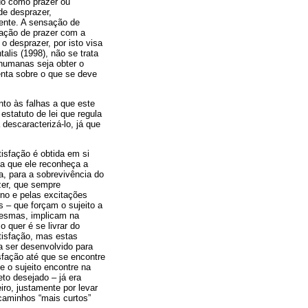
ido como prazer ou
de desprazer,
ente. A sensação de
sação de prazer com a
o desprazer, por isto visa
lis (1998), não se trata
 humanas seja obter o
ienta sobre o que se deve
nto às falhas a que este
estatuto de lei que regula
descaracterizá-lo, já que
tisfação é obtida em si
a que ele reconheça a
a, para a sobrevivência do
zer, que sempre
no e pelas excitações
 – que forçam o sujeito a
mesmas, implicam na
 quer é se livrar do
atisfação, mas estas
 ser desenvolvido para
isfação até que se encontre
e o sujeito encontre na
to desejado – já era
iro, justamente por levar
caminhos “mais curtos”