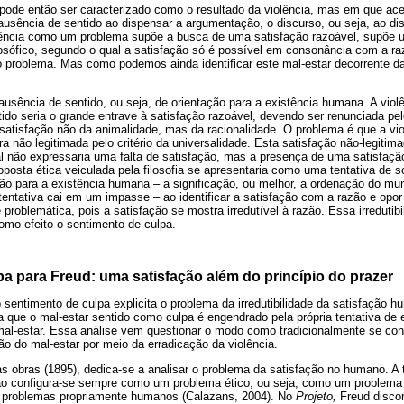
o pode então ser caracterizado como o resultado da violência, mas em que a
usência de sentido ao dispensar a argumentação, o discurso, ou seja, ao dis
olência como um problema supõe a busca de uma satisfação razoável, supõe u
ilosófico, segundo o qual a satisfação só é possível em consonância com a r
o problema. Mas como podemos ainda identificar este mal-estar decorrente d
ausência de sentido, ou seja, de orientação para a existência humana. A vio
tido seria o grande entrave à satisfação razoável, devendo ser renunciada 
satisfação não da animalidade, mas da racionalidade. O problema é que a vio
a não legitimada pelo critério da universalidade. Esta satisfação não-legitim
l não expressaria uma falta de satisfação, mas a presença de uma satisfaçã
roposta ética veiculada pela filosofia se apresentaria como uma tentativa de 
ão para a existência humana – a significação, ou melhor, a ordenação do mun
tentativa cai em um impasse – ao identificar a satisfação com a razão e opor a
e problemática, pois a satisfação se mostra irredutível à razão. Essa irredutib
omo efeito o sentimento de culpa.
a para Freud: uma satisfação além do princípio do prazer
o sentimento de culpa explicita o problema da irredutibilidade da satisfação 
a que o mal-estar sentido como culpa é engendrado pela própria tentativa de e
al-estar. Essa análise vem questionar o modo como tradicionalmente se const
o do mal-estar por meio da erradicação da violência.
s obras (1895), dedica-se a analisar o problema da satisfação no humano. A 
ção configura-se sempre como um problema ético, ou seja, como um problema
e problemas propriamente humanos (Calazans, 2004). No
Projeto,
Freud discor