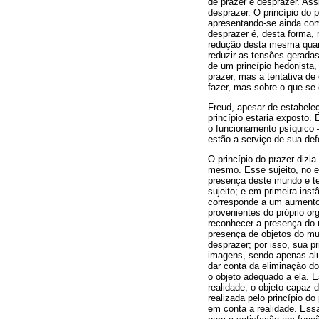
de prazer e desprazer. Ass
desprazer. O princípio do
apresentando-se ainda com
desprazer é, desta forma,
redução desta mesma quanti
reduzir as tensões gerada
de um princípio hedonista,
prazer, mas a tentativa de
fazer, mas sobre o que se 
Freud, apesar de estabelec
princípio estaria exposto.
o funcionamento psíquico –
estão a serviço de sua def
O princípio do prazer dizi
mesmo. Esse sujeito, no e
presença deste mundo e ten
sujeito; e em primeira ins
corresponde a um aumento 
provenientes do próprio or
reconhecer a presença do 
presença de objetos do mun
desprazer; por isso, sua p
imagens, sendo apenas alu
dar conta da eliminação do
o objeto adequado a ela. E
realidade; o objeto capaz 
realizada pelo princípio do
em conta a realidade. Ess