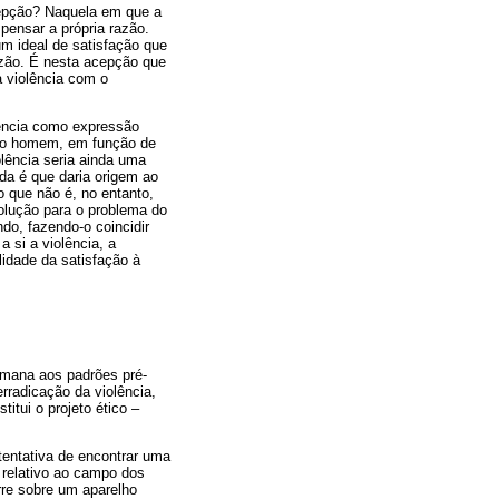
cepção? Naquela em que a
pensar a própria razão.
m ideal de satisfação que
azão. É nesta acepção que
a violência com o
lência como expressão
pelo homem, em função de
lência seria ainda uma
ada é que daria origem ao
o que não é, no entanto,
solução para o problema do
do, fazendo-o coincidir
 si a violência, a
ilidade da satisfação à
humana aos padrões pré-
rradicação da violência,
itui o projeto ético –
tentativa de encontrar uma
 relativo ao campo dos
re sobre um aparelho