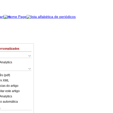
ersonalizados
Analytics
ês (pdf)
em XML
cias do artigo
tar este artigo
Analytics
o automática
s