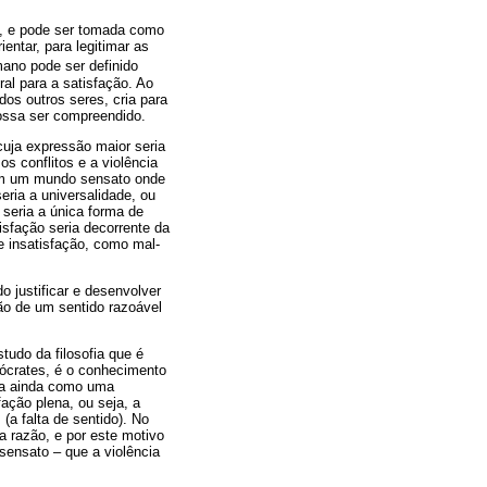
, e pode ser tomada como
entar, para legitimar as
mano pode ser definido
ral para a satisfação. Ao
dos outros seres, cria para
ossa ser compreendido.
cuja expressão maior seria
s conflitos e a violência
 em um mundo sensato onde
eria a universalidade, ou
o seria a única forma de
isfação seria decorrente da
e insatisfação, como mal-
 justificar e desenvolver
ção de um sentido razoável
tudo da filosofia que é
Sócrates, é o conhecimento
ida ainda como uma
fação plena, ou seja, a
 (a falta de sentido). No
a razão, e por este motivo
sensato – que a violência