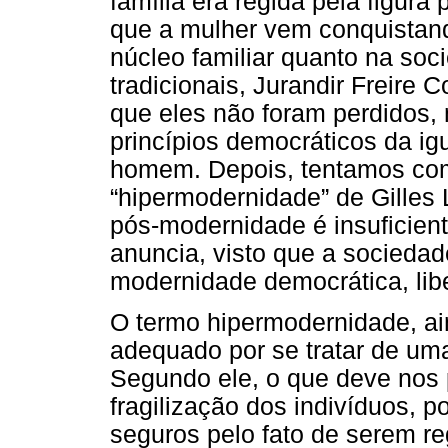
família era regida pela figura
que a mulher vem conquistand
núcleo familiar quanto na soc
tradicionais, Jurandir Freire
que eles não foram perdidos,
princípios democráticos da igu
homem. Depois, tentamos com
“hipermodernidade” de Gilles
pós-modernidade é insuficien
anuncia, visto que a sociedad
modernidade democrática, liber
O termo hipermodernidade, ai
adequado por se tratar de u
Segundo ele, o que deve nos 
fragilização dos indivíduos, 
seguros pelo fato de serem reg