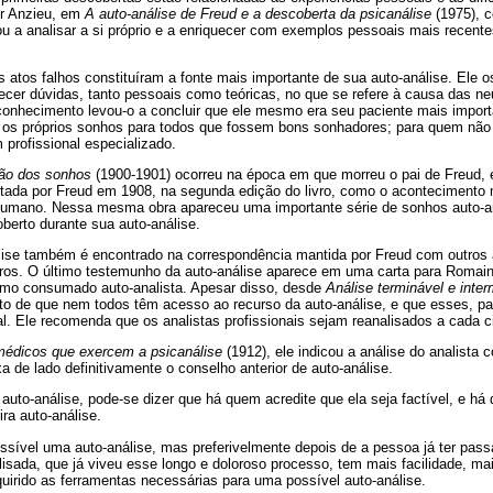
ier Anzieu, em
A auto-análise de Freud e a descoberta da psicanálise
(1975), 
ou a analisar a si próprio e a enriquecer com exemplos pessoais mais recent
 atos falhos constituíram a fonte mais importante de sua auto-análise. Ele 
recer dúvidas, tanto pessoais como teóricas, no que se refere à causa das n
onhecimento levou-o a concluir que ele mesmo era seu paciente mais impor
r os próprios sonhos para todos que fossem bons sonhadores; para quem não 
 profissional especializado.
ção dos sonhos
(1900-1901) ocorreu na época em que morreu o pai de Freud, 
notada por Freud em 1908, na segunda edição do livro, como o acontecimento m
 humano. Nessa mesma obra apareceu uma importante série de sonhos auto-a
berto durante sua auto-análise.
álise também é encontrado na correspondência mantida por Freud com outros
tros. O último testemunho da auto-análise aparece em uma carta para Romain
omo consumado auto-analista. Apesar disso, desde
Análise terminável e inter
to de que nem todos têm acesso ao recurso da auto-análise, e que esses, pa
l. Ele recomenda que os analistas profissionais sejam reanalisados a cada c
édicos que exercem a psicanálise
(1912), ele indicou a análise do analista c
a de lado definitivamente o conselho anterior de auto-análise.
auto-análise, pode-se dizer que há quem acredite que ela seja factível, e há
ra auto-análise.
ssível uma auto-análise, mas preferivelmente depois de a pessoa já ter pas
isada, que já viveu esse longo e doloroso processo, tem mais facilidade, ma
dquirido as ferramentas necessárias para uma possível auto-análise.