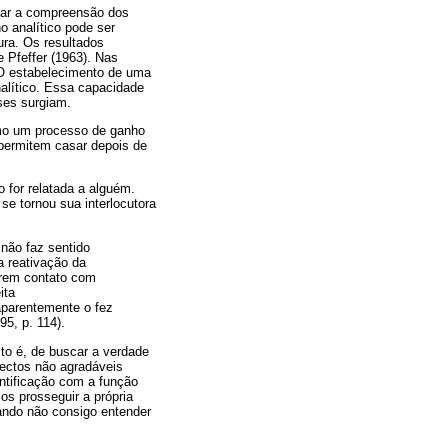
iar a compreensão dos
o analítico pode ser
ura. Os resultados
 Pfeffer (1963). Nas
 O estabelecimento de uma
nalítico. Essa capacidade
sses surgiam.
o um processo de ganho
permitem casar depois de
 for relatada a alguém.
e tornou sua interlocutora
 não faz sentido
a reativação da
arem contato com
ita
aparentemente o fez
5, p. 114).
sto é, de buscar a verdade
pectos não agradáveis
ntificação com a função
os prosseguir a própria
ando não consigo entender