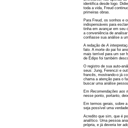
identifica desde logo. Did
toda a vida, Freud continu
primeiras obras.
Para Freud, os sonhos e os
indispensáveis para escla
tinha em avançar em seu c
a conveniência de analisa
confiasse sua análise a um
A redação de
A interpreta
fato. A morte do pai foi a
mais terrível para um ser
de Édipo foi também desco
O registro de sua auto-an
seus: Jung, Ferenczi e ou
francês, mostrando-o já c
chama a atenção para o fa
buscar uma análise pessoa
Em
Recomendações aos m
nesse ponto, portanto, deix
Em termos gerais, sobre a 
seja possível uma verdadei
Acredito que sim, que é po
analítico. Uma pessoa anal
própria, e já deveria ter a