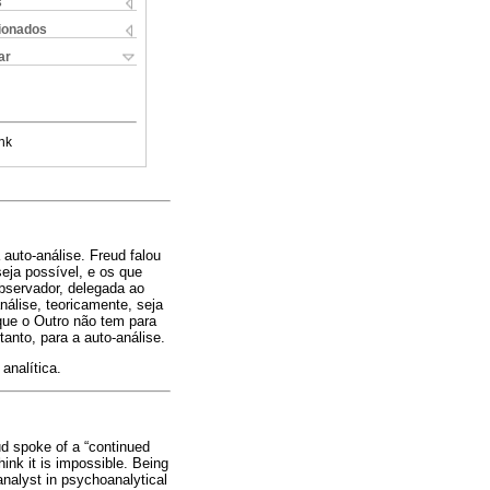
s
cionados
ar
nk
 auto-análise. Freud falou
eja possível, e os que
observador, delegada ao
nálise, teoricamente, seja
 que o Outro não tem para
anto, para a auto-análise.
analítica.
ud spoke of a “continued
ink it is impossible. Being
analyst in psychoanalytical