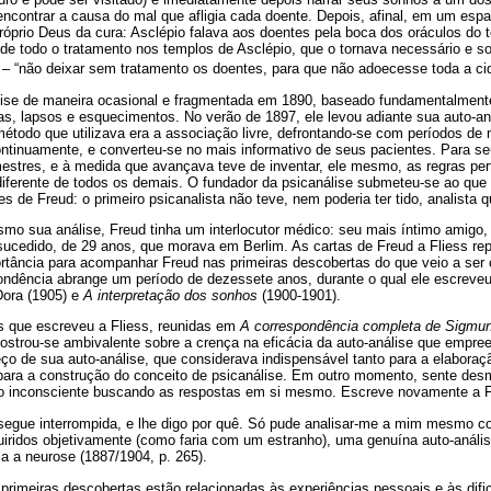
 encontrar a causa do mal que afligia cada doente. Depois, afinal, em um esp
óprio Deus da cura: Asclépio falava aos doentes pela boca dos oráculos do t
 de todo o tratamento nos templos de Asclépio, que o tornava necessário e so
– “não deixar sem tratamento os doentes, para que não adoecesse toda a ci
álise de maneira ocasional e fragmentada em 1890, baseado fundamentalmente
as, lapsos e esquecimentos. No verão de 1897, ele levou adiante sua auto-a
método que utilizava era a associação livre, defrontando-se com períodos de 
ntinuamente, e converteu-se no mais informativo de seus pacientes. Para se
tres, e à medida que avançava teve de inventar, ele mesmo, as regras perti
iferente de todos os demais. O fundador da psicanálise submeteu-se ao que s
es de Freud: o primeiro psicanalista não teve, nem poderia ter tido, analista 
mo sua análise, Freud tinha um interlocutor médico: seu mais íntimo amigo, 
-sucedido, de 29 anos, que morava em Berlim. As cartas de Freud a Fliess r
tância para acompanhar Freud nas primeiras descobertas do que veio a ser
ndência abrange um período de dezessete anos, durante o qual ele escreveu,
Dora (1905) e
A interpretação dos sonhos
(1900-1901).
s que escreveu a Fliess, reunidas em
A correspondência completa de Sigmun
mostrou-se ambivalente sobre a crença na eficácia da auto-análise que empre
ço de sua auto-análise, que considerava indispensável tanto para a elaboraç
 para a construção do conceito de psicanálise. Em outro momento, sente des
do inconsciente buscando as respostas em si mesmo. Escreve novamente a F
 segue interrompida, e lhe digo por quê. Só pude analisar-me a mim mesmo 
ridos objetivamente (como faria com um estranho), uma genuína auto-anális
ria a neurose (1887/1904, p. 265).
primeiras descobertas estão relacionadas às experiências pessoais e às dif