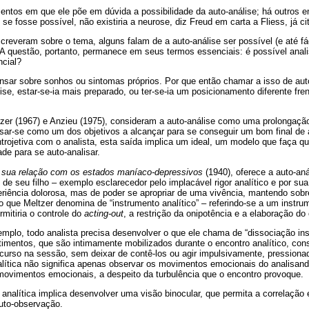
os em que ele põe em dúvida a possibilidade da auto-análise; há outros e
se fosse possível, não existiria a neurose, diz Freud em carta a Fliess, já ci
reveram sobre o tema, alguns falam de a auto-análise ser possível (e até fá
 A questão, portanto, permanece em seus termos essenciais: é possível anal
ncial?
pensar sobre sonhos ou sintomas próprios. Por que então chamar a isso de aut
se, estar-se-ia mais preparado, ou ter-se-ia um posicionamento diferente fre
zer (1967) e Anzieu (1975), consideram a auto-análise como uma prolongação 
isar-se como um dos objetivos a alcançar para se conseguir um bom final de 
ntrojetiva com o analista, esta saída implica um ideal, um modelo que faça q
de para se auto-analisar.
e sua relação com os estados maníaco-depressivos
(1940), oferece a auto-an
 de seu filho – exemplo esclarecedor pelo implacável rigor analítico e por s
riência dolorosa, mas de poder se apropriar de uma vivência, mantendo sobre 
 que Meltzer denomina de “instrumento analítico” – referindo-se a um instru
rmitiria o controle do
acting-out
, a restrição da onipotência e a elaboração do 
emplo, todo analista precisa desenvolver o que ele chama de “dissociação ins
timentos, que são intimamente mobilizados durante o encontro analítico, co
curso na sessão, sem deixar de contê-los ou agir impulsivamente, pressionad
ítica não significa apenas observar os movimentos emocionais do analisand
ovimentos emocionais, a despeito da turbulência que o encontro provoque.
 analítica implica desenvolver uma visão binocular, que permita a correlação 
auto-observação.