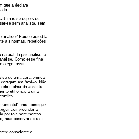
m que a declara
tada.
cil), mas só depois de
isar-se sem analista, sem
o-análise? Porque acredita-
nte a sintomas, repetições
natural da psicanálise, e
análise. Como esse final
ue o ego, assim
álise de uma cena onírica
ua coragem em fazê-lo. Não
ela o olhar da analista
mento útil e não a uma
conflito.
trumental” para conseguir
nseguir compreender a
o por tais sentimentos.
o, mas observar-se a si
entre consciente e