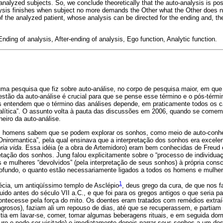
alyzed subjects. So, we conclude theoretically that the auto-analysis is possi
lysis finishes when subject no more demands the Other what the Other does no
f the analyzed patient, whose analysis can be directed for the ending and, ther
nding of analysis, After-ending of analysis, Ego function, Analytic function.
uma pesquisa que fiz sobre auto-análise, no corpo de pesquisa maior, em que 
estão da auto-análise é crucial para que se pense esse término e o pós-térm
os entendem que o término das análises depende, em praticamente todos os c
nalítica”. O assunto volta à pauta das discussões em 2006, quando se come
eiro da auto-análise.
os homens sabem que se podem explorar os sonhos, como meio de auto-conhe
Oniromantica”, pela qual ensinava que a interpretação dos sonhos era excele
ria vida
. Essa idéia (e a obra de Artemidoro) eram bem conhecidas de Freud 
etação dos sonhos. Jung falou explicitamente sobre o “processo de individua
 e mulheres “devolvidos” (pela interpretação de seus sonhos) à própria cons
rofundo, o quanto estão necessariamente ligados a todos os homens e mulher
1
écia, um antiqüíssimo templo de Asclépio
, deus grego da cura, de que nos 
uido antes do século VII a.C., e que foi para os gregos antigos o que seria p
contecesse pela força do mito. Os doentes eram tratados com remédios extra
agrosos), faziam ali um repouso de dias, até que se recuperassem, e partiam
tia em lavar-se, comer, tomar algumas beberagens rituais, e em seguida dor
uro e pode ser visitado) e imediatamente depois narrar seus sonhos a um dos