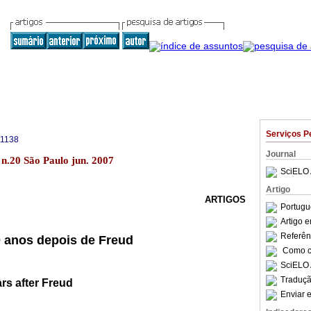
Serviços P
-1138
Journal
 n.20 São Paulo jun. 2007
SciELO 
Artigo
ARTIGOS
Portugu
Artigo 
Referên
0 anos depois de Freud
Como ci
SciELO 
Traduçã
ars after Freud
Enviar e