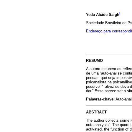
I
Yeda Alcide Saigh
Sociedade Brasileira de Ps
Endereço para correspond
RESUMO
A autora recupera as refle
de uma “auto-análise conti
pensam que seja impossível
psicanalista na psicanális
possível “Talvez se deva d
dar.” Essa parece ser a si
Palavras-chave:
Auto-anál
ABSTRACT
The author collects some i
auto-analysis”. The quarrel
activated, the function of