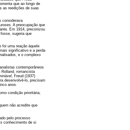
comenta que ao longo de
es as reedições de suas
os considerava
euroses. A preocupação que
tante. Em 1914, preconizou
fosse, sugeria que
e foi uma reação àquele
ais significativo e a perda
nalisados, e o complexo
 analistas contemporâneos
 Rolland, romancista
minável
, Freud (1937)
ra desenvolvê-lo, precisam
inco anos.
omo condição prioritária;
 quem não acredite que
sado pelo processo
is conhecimento de si