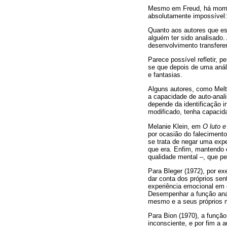
Mesmo em Freud, há moment
absolutamente impossível: 
Quanto aos autores que esc
alguém ter sido analisado.
desenvolvimento transfere
Parece possível refletir, 
se que depois de uma análi
e fantasias.
Alguns autores, como Melt
a capacidade de auto-anal
depende da identificação i
modificado, tenha capacida
Melanie Klein, em
O luto 
por ocasião do falecimento
se trata de negar uma expe
que era. Enfim, mantendo o
qualidade mental –, que pe
Para Bleger (1972), por ex
dar conta dos próprios sen
experiência emocional em 
Desempenhar a função anal
mesmo e a seus próprios m
Para Bion (1970), a função
inconsciente, e por fim a 