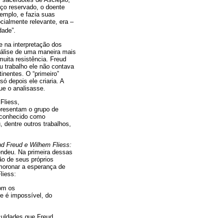
aço reservado, o doente
emplo, e fazia suas
cialmente relevante, era –
dade”.
 na interpretação dos
nálise de uma maneira mais
muita resistência. Freud
u trabalho ele não contava
nentes. O “primeiro”
ó depois ele criaria. A
que o analisasse.
Fliess,
epresentam o grupo de
 conhecido como
 dentre outros trabalhos,
d Freud e Wilhem Fliess:
endeu. Na primeira dessas
ão de seus próprios
moronar a esperança de
liess:
com os
e é impossível, do
iculdades que Freud