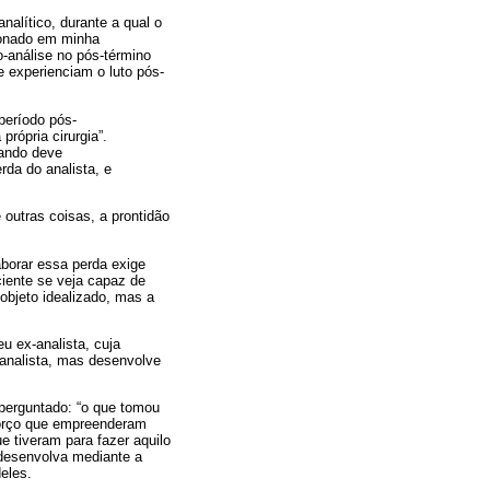
nalítico, durante a qual o
cionado em minha
o-análise no pós-término
 experienciam o luto pós-
período pós-
rópria cirurgia”.
sando deve
da do analista, e
 outras coisas, a prontidão
aborar essa perda exige
ciente se veja capaz de
objeto idealizado, mas a
u ex-analista, cuja
 analista, mas desenvolve
perguntado: “o que tomou
forço que empreenderam
 tiveram para fazer aquilo
 desenvolva mediante a
eles.