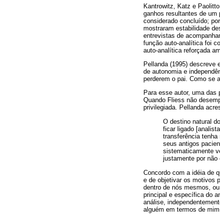
Kantrowitz, Katz e Paolit
ganhos resultantes de um p
considerado concluído; por
mostraram estabilidade de
entrevistas de acompanham
função auto-analítica foi 
auto-analítica reforçada a
Pellanda (1995) descreve 
de autonomia e independên
perderem o pai. Como se a
Para esse autor, uma das p
Quando Fliess não desempe
privilegiada. Pellanda acre
O destino natural d
ficar ligado [anali
transferência tenha
seus antigos pacient
sistematicamente ve
justamente por não 
Concordo com a idéia de qu
e de objetivar os motivos 
dentro de nós mesmos, ou 
principal e específica do 
análise, independentement
alguém em termos de mim 