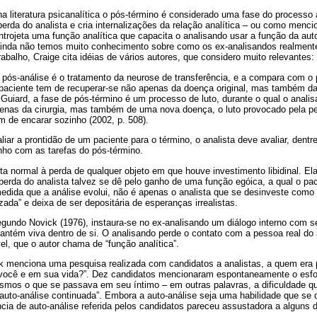
na literatura psicanalítica o pós-término é considerado uma fase do processo a
 perda do analista e cria internalizações da relação analítica – ou como men
ntrojeta uma função analítica que capacita o analisando usar a função da aut
 ainda não temos muito conhecimento sobre como os ex-analisandos realmente
balho, Craige cita idéias de vários autores, que considero muito relevantes:
 pós-análise é o tratamento da neurose de transferência, e a compara com o 
o paciente tem de recuperar-se não apenas da doença original, mas também da p
uiard, a fase de pós-término é um processo de luto, durante o qual o anali
enas da cirurgia, mas também de uma nova doença, o luto provocado pela per
m de encarar sozinho (2002, p. 508).
iar a prontidão de um paciente para o término, o analista deve avaliar, dentre
inho com as tarefas do pós-término.
sta normal à perda de qualquer objeto em que houve investimento libidinal. El
perda do analista talvez se dê pelo ganho de uma função egóica, a qual o pa
edida que a análise evolui, não é apenas o analista que se desinveste como 
izada” e deixa de ser depositária de esperanças irrealistas.
gundo Novick (1976), instaura-se no ex-analisando um diálogo interno com se
ntém viva dentro de si. O analisando perde o contato com a pessoa real do
l, que o autor chama de “função analítica”.
 menciona uma pesquisa realizada com candidatos a analistas, a quem era 
m você e em sua vida?”. Dez candidatos mencionaram espontaneamente o es
smos o que se passava em seu íntimo – em outras palavras, a dificuldade que
auto-análise continuada”. Embora a auto-análise seja uma habilidade que se
ncia de auto-análise referida pelos candidatos pareceu assustadora a alguns d