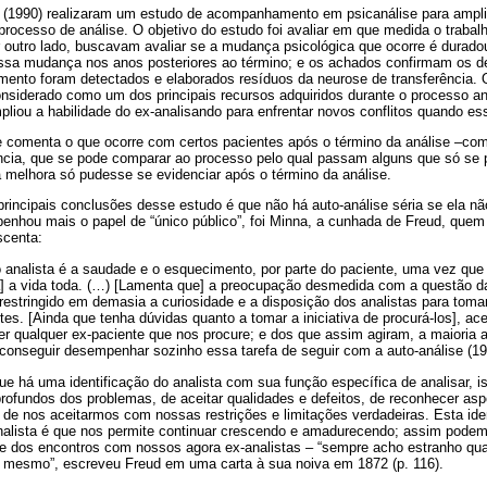
to (1990) realizaram um estudo de acompanhamento em psicanálise para ampl
rocesso de análise. O objetivo do estudo foi avaliar em que medida o trabalh
 outro lado, buscavam avaliar se a mudança psicológica que ocorre é durado
ssa mudança nos anos posteriores ao término; e os achados confirmam os de
ento foram detectados e elaborados resíduos da neurose de transferência.
considerado como um dos principais recursos adquiridos durante o processo a
mpliou a habilidade do ex-analisando para enfrentar novos conflitos quando e
e comenta o que ocorre com certos pacientes após o término da análise –
com
cia, que se pode comparar ao processo pelo qual passam alguns que só se 
 melhora só pudesse se evidenciar após o término da análise.
rincipais conclusões desse estudo é que não há auto-análise séria se ela não
nhou mais o papel de “único público”, foi Minna, a cunhada de Freud, quem s
scenta:
o analista é a saudade e o esquecimento, por parte do paciente, uma vez que
sta] a vida toda. (…) [Lamenta que] a preocupação desmedida com a questão d
 restringido em demasia a curiosidade e a disposição dos analistas para tom
es. [Ainda que tenha dúvidas quanto a tomar a iniciativa de procurá-los], ace
r qualquer ex-paciente que nos procure; e dos que assim agiram, a maioria 
conseguir desempenhar sozinho essa tarefa de seguir com a auto-análise (199
e há uma identificação do analista com sua função específica de analisar, i
profundos dos problemas, de aceitar qualidades e defeitos, de reconhecer as
de nos aceitarmos com nossas restrições e limitações verdadeiras. Esta ide
analista é que nos permite continuar crescendo e amadurecendo; assim podem
e dos encontros com nossos agora ex-analistas – “sempre acho estranho qu
mesmo”, escreveu Freud em uma carta à sua noiva em 1872 (p. 116).