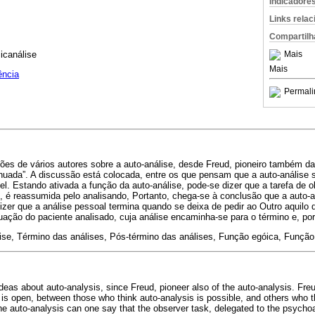
Indicadore
Links rela
Compartilh
icanálise
Mais
Mais
ência
Permali
xões de vários autores sobre a auto-análise, desde Freud, pioneiro também da
nuada”. A discussão está colocada, entre os que pensam que a auto-análise s
. Estando ativada a função da auto-análise, pode-se dizer que a tarefa de 
e, é reassumida pelo analisando, Portanto, chega-se à conclusão que a auto-a
izer que a análise pessoal termina quando se deixa de pedir ao Outro aquilo
tuação do paciente analisado, cuja análise encaminha-se para o término e, port
ise, Término das análises, Pós-término das análises, Função egóica, Função 
deas about auto-analysis, since Freud, pioneer also of the auto-analysis. Fre
 is open, between those who think auto-analysis is possible, and others who th
 the auto-analysis can one say that the observer task, delegated to the psycho