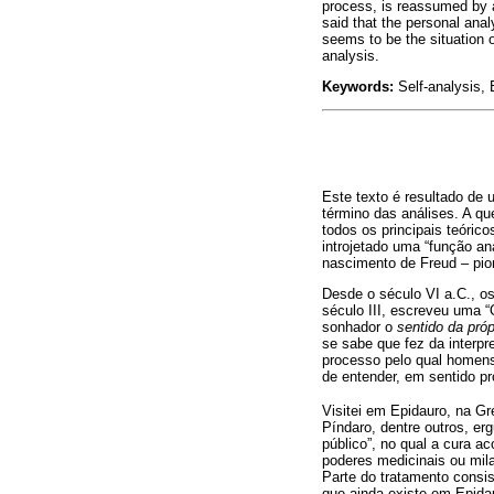
process, is reassumed by an
said that the personal ana
seems to be the situation o
analysis.
Keywords:
Self-analysis, E
Este texto é resultado de 
término das análises. A qu
todos os principais teóric
introjetado uma “função a
nascimento de Freud – pion
Desde o século VI a.C., 
século III, escreveu uma “
sonhador o
sentido da próp
se sabe que fez da interpr
processo pelo qual homens
de entender, em sentido p
Visitei em Epidauro, na Gr
Píndaro, dentre outros, erg
público”, no qual a cura a
poderes medicinais ou mil
Parte do tratamento consis
que ainda existe em Epida