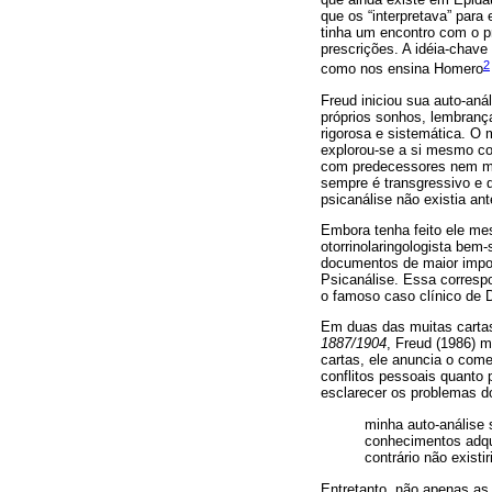
que os “interpretava” para
tinha um encontro com o pr
prescrições. A idéia-chave
2
como nos ensina Homero
Freud iniciou sua auto-an
próprios sonhos, lembranç
rigorosa e sistemática. O 
explorou-se a si mesmo co
com predecessores nem mes
sempre é transgressivo e d
psicanálise não existia ant
Embora tenha feito ele mes
otorrinolaringologista bem
documentos de maior impor
Psicanálise. Essa correspo
o famoso caso clínico de 
Em duas das muitas carta
1887/1904
, Freud (1986) 
cartas, ele anuncia o come
conflitos pessoais quanto
esclarecer os problemas 
minha auto-análise
conhecimentos adqui
contrário não existi
Entretanto, não apenas as 