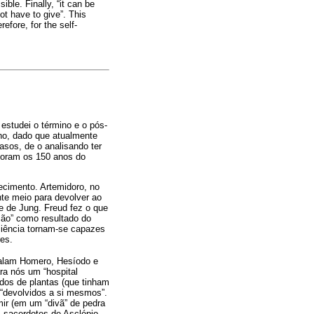
ble. Finally, “it can be
t have to give”. This
efore, for the self-
estudei o término e o pós-
ino, dado que atualmente
asos, de o analisando ter
moram os 150 anos do
cimento. Artemidoro, no
nte meio para devolver ao
e de Jung. Freud fez o que
ção” como resultado do
ciência tornam-se capazes
es.
falam Homero, Hesíodo e
ara nós um “hospital
ídos de plantas (que tinham
 “devolvidos a si mesmos”.
mir (em um “divã” de pedra
 sacerdotes de Asclépio,