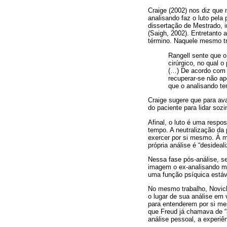
Craige (2002) nos diz que 
analisando faz o luto pela
dissertação de Mestrado, i
(Saigh, 2002). Entretanto
término. Naquele mesmo tra
Rangell sente que o
cirúrgico, no qual 
(…) De acordo com G
recuperar-se não ap
que o analisando te
Craige sugere que para aval
do paciente para lidar soz
Afinal, o luto é uma respo
tempo. A neutralização da 
exercer por si mesmo. À m
própria análise é “desideal
Nessa fase pós-análise, se
imagem o ex-analisando ma
uma função psíquica estáve
No mesmo trabalho, Novick
o lugar de sua análise e
para entenderem por si me
que Freud já chamava de “
análise pessoal, a experiê