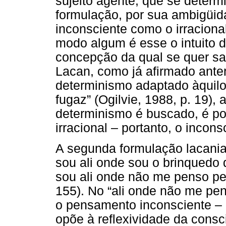
sujeito agente, que se determi
formulação, por sua ambigüid
inconsciente como o irraciona
modo algum é esse o intuito d
concepção da qual se quer sai
Lacan, como já afirmado anter
determinismo adaptado àquilo
fugaz” (Ogilvie, 1988, p. 19), 
determinismo é buscado, é po
irracional – portanto, o inco
A segunda formulação lacani
sou ali onde sou o brinqued
sou ali onde não me penso pen
155). No “ali onde não me pe
o pensamento inconsciente – e
opõe à reflexividade da cons