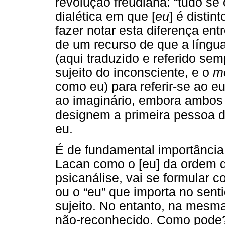
revolução freudiana: “tudo se
dialética em que [
eu
] é distin
fazer notar esta diferença entr
de um recurso de que a língu
(aqui traduzido e referido sem
sujeito do inconsciente, e o
m
como eu) para referir-se ao e
ao imaginário, embora ambos
designem a primeira pessoa d
eu.
É de fundamental importância 
Lacan como o [eu] da ordem d
psicanálise, vai se formular c
ou o “eu” que importa no sent
sujeito. No entanto, na mesm
não-reconhecido. Como pode?