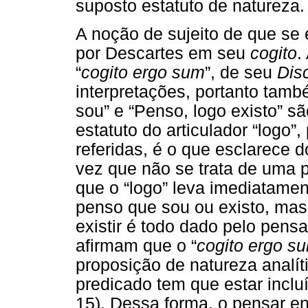
suposto estatuto de natureza.
A noção de sujeito de que se 
por Descartes em seu
cogito
.
“
cogito ergo sum
”, de seu
Dis
interpretações, portanto tamb
sou” e “Penso, logo existo” s
estatuto do articulador “logo
referidas, é o que esclarece 
vez que não se trata de uma p
que o “logo” leva imediatamen
penso que sou ou existo, mas
existir é todo dado pelo pensa
afirmam que o “
cogito ergo s
proposição de natureza analít
predicado tem que estar inclu
15). Dessa forma, o pensar en