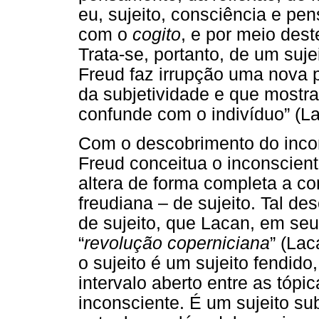
eu, sujeito, consciência e pen
com o
cogito
, e por meio dest
Trata-se, portanto, de um suj
Freud faz irrupção uma nova 
da subjetividade e que mostra
confunde com o indivíduo” (La
Com o descobrimento do inco
Freud conceitua o inconscie
altera de forma completa a con
freudiana – de sujeito. Tal de
de sujeito, que Lacan, em se
“
revolução coperniciana
” (Lac
o sujeito é um sujeito fendid
intervalo aberto entre as tópi
inconsciente. É um sujeito s