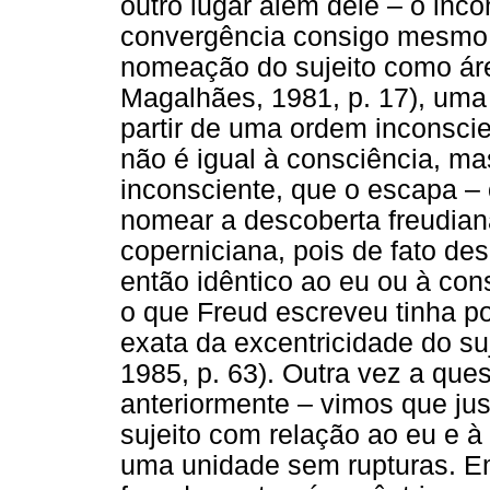
outro lugar além dele – o inc
convergência consigo mesmo,
nomeação do sujeito como áre
Magalhães, 1981, p. 17), uma 
partir de uma ordem inconscie
não é igual à consciência, ma
inconsciente, que o escapa –
nomear a descoberta freudian
coperniciana, pois de fato desc
então idêntico ao eu ou à con
o que Freud escreveu tinha po
exata da excentricidade do su
1985, p. 63). Outra vez a que
anteriormente – vimos que ju
sujeito com relação ao eu e à
uma unidade sem rupturas. Em 