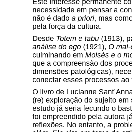
Este interesse permanente con
necessidade em pensar a cons
não é dado
a priori
, mas com
pela força da cultura.
Desde
Totem e tabu
(1913), 
análise do ego
(1921),
O mal-e
culminando em
Moisés e o m
que a compreensão dos proces
dimensões patológicas), nece
conectar esses processos ao 
O livro de Lucianne Sant’An
(re) exploração do sujeito e
estudo já seria fecundo o bas
foi empreendido pela autora 
reflexões. No entanto, a probl