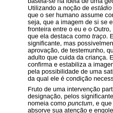
baseia-se na idéia de uma geo
Utilizando a noção de
estádio
que o ser humano assume com
seja, que a imagem de si se e
fronteira entre o eu e o Outro
que ela destaca como
traço
. 
significante, mas possivelme
aprovação, de testemunho, qu
adulto que cuida da criança. 
confirma e estabiliza a imag
pela possibilidade de uma sati
da qual ele é condição necess
Fruto de uma intervenção part
designação, pelos significante
nomeia como
punctum
, e que
absorve sua atenção e engole