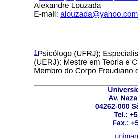
Alexandre Louzada
E-mail:
alouzada@yahoo.com
1
Psicólogo (UFRJ); Especiali
(UERJ); Mestre em Teoria e C
Membro do Corpo Freudiano d
Universi
Av. Nazar
04262-000 Sã
Tel.: +
Fax.: +
unimar