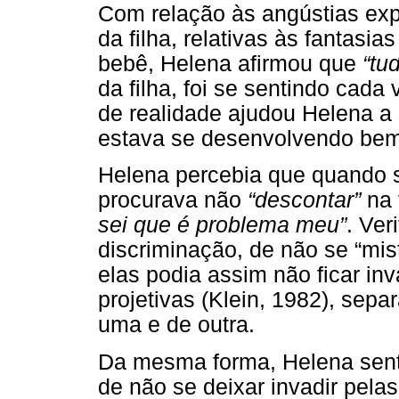
Com relação às angústias ex
da filha, relativas às fantasi
bebê, Helena afirmou que
“tu
da filha, foi se sentindo cada
de realidade ajudou Helena a se
estava se desenvolvendo bem
Helena percebia que quando s
procurava não
“descontar”
na 
sei que é problema meu”
. Ver
discriminação, de não se “mist
elas podia assim não ficar inv
projetivas (Klein, 1982), sep
uma e de outra.
Da mesma forma, Helena sent
de não se deixar invadir pelas