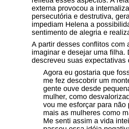
refletia esses aspectos. A rel
externa provocou a internaliz
persecutória e destrutiva, ge
impediam Helena a possibilid
sentimento de alegria e reali
A partir desses conflitos com
imaginar e desejar uma filha
descreveu suas expectativas 
Agora eu gostaria que fos
me fez descobrir um monte
gente ouve desde pequen
mulher, como desvaloriza
vou me esforçar para não p
mais as mulheres como mais
Me senti assim a vida int
passou essa idéia negativ