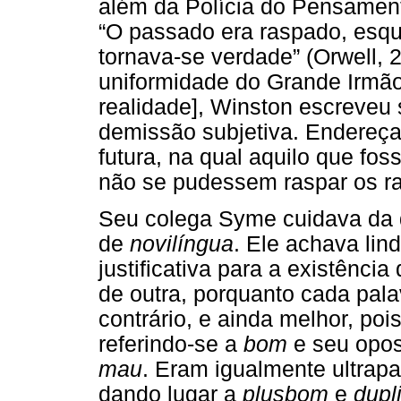
além da Polícia do Pensament
“O passado era raspado, esqu
tornava-se verdade” (Orwell, 2
uniformidade do Grande Irmã
realidade], Winston escreveu 
demissão subjetiva. Endereça
futura, na qual aquilo que fos
não se pudessem raspar os ra
Seu colega Syme cuidava da d
de
novilíngua
. Ele achava lind
justificativa para a existênc
de outra, porquanto cada pa
contrário, e ainda melhor, po
referindo-se a
bom
e seu opo
mau
. Eram igualmente ultra
dando lugar a
plusbom
e
dupl