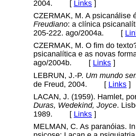
[
Links
]
2004.
CZERMAK, M. A psicanálise é 
Freudiano
: a clínica psicanal
[
Lin
205-222. ago/2004a.
CZERMAK, M. O fim do texto?
psicanalítica e as novas form
[
Links
]
ago/2004b.
LEBRUN, J.-P.
Um mundo sem
[
Links
]
de Freud, 2004.
LACAN, J. (1959). Hamlet, po
Duras, Wedekind, Joyce
. Lis
[
Links
]
1989.
MELMAN, C. As paranóias. In
psicose: Lacan e a psiquiatria,