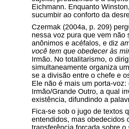
Eichmann. Enquanto Winston,
sucumbir ao conforto da desr
Czermak (2004a, p. 209) perg
nessa voz pura que vem não 
anônimos e acéfalos, e diz
am
você tem que obedecer às mi
Irmão. No totalitarismo, o dir
simultaneamente organiza um
se a divisão entre o chefe e o
Ele não é mais um porta-voz: 
Irmão/Grande Outro, a qual i
existência, difundindo a pala
Fica-se sob o jugo de textos 
entendidos, mas obedecidos
transferência forçada sobre o