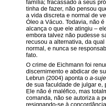
família; fracassado a seus pr
tinha de fazer, não pensou qu
a vida discreta e normal de 
Óleo a Vácuo. Todavia, não é
alcança o que ele atingiu – e
embora talvez não pudesse sa
recusou a alternativa, da qual
normal, e nunca se responsa
fato.
O crime de Eichmann foi renu
discernimento e abdicar de su
Lebrun (2004) aponta o
a-suje
de sua faculdade de julgar e, 
Ele não é maléfico, mas tota
comanda, não se autoriza a p
resignando-se à concordânci