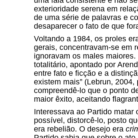
uma fala consistente e não s
exterioridade serena em relaçã
de uma série de palavras e co
desaparecer o fato de que fo
Voltando a 1984, os proles er
gerais, concentravam-se em re
ignoravam os males maiores.
totalitário, apontado por Are
entre fato e ficção e a distinç
existem mais” (Lebrun, 2004, 
compreendê-lo que o ponto de
maior êxito, aceitando flagran
Interessava ao Partido matar 
possível, distorcê-lo, posto q
era rebelião. O desejo era
cri
Partido sabia que sobre o ato 