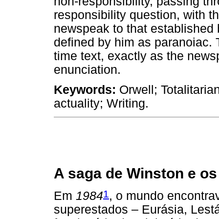
non-responsibility, passing th
responsibility question, with t
newspeak to that established 
defined by him as paranoiac. 
time text, exactly as the new
enunciation.
Keywords:
Orwell; Totalitaria
actuality; Writing.
A saga de Winston e os 
1
Em
1984
, o mundo encontrav
superestados – Eurásia, Lest