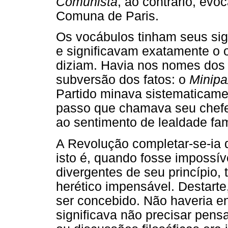
Comunista
, ao contrário, evo
Comuna de Paris.
Os vocábulos tinham seus si
e significavam exatamente o 
diziam. Havia nos nomes dos 
subversão dos fatos: o
Minipa
Partido minava sistematicamen
passo que chamava seu chefe 
ao sentimento de lealdade fam
A Revolução completar-se-ia q
isto é, quando fosse impossí
divergentes de seu princípio
herético impensável. Destart
ser concebido. Não haveria e
significava não precisar pensar