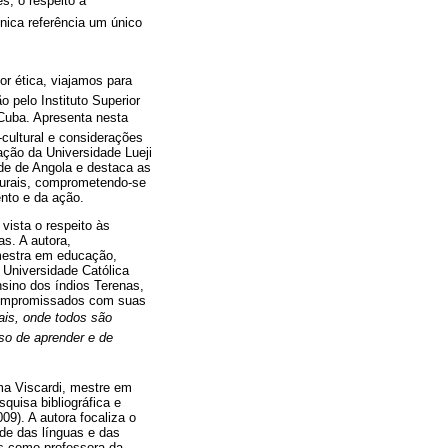
s, o respeito à
ica referência um único
or ética, viajamos para
 pelo Instituto Superior
Cuba. Apresenta nesta
-cultural e considerações
ação da Universidade Lueji
ade de Angola e destaca as
lturais, comprometendo-se
nto e da ação.
vista o respeito às
as. A autora,
mestra em educação,
Universidade Católica
ino dos índios Terenas,
 compromissados com suas
rais, onde todos são
so de aprender e de
rma Viscardi, mestre em
uisa bibliográfica e
9). A autora focaliza o
ade das línguas e das
es como professora da