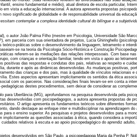
fantil, ensino fundamental e médio), atual diretora de escola particular, Inter
ndo em vista a educação internacional. A autora apresenta propostas psicope
m novo significado de globalidade e de responsabilidade universal da educaç
ssitam contemplar a complexa identidade cultural do bilíngue e a subjetivid
al), o autor João Palma Filho (mestre em Psicologia, Universidade São Mar
), em parceria com sua orientadora de projetos, Lucia Ghiringhello (psicolin
teórico-práticas sobre o desenvolvimento da linguagem, letramento e interdi
aseiam-se na teoria da Psicologia Sócio-Histórica e Construção Psicopedag
s práticas referem-se às mediações das relações interpessoais. Com base nas
rupo, com crianças e orientação familiar, tendo em vista o apoio ao letrame
es positivas das respostas e condutas dos pais, relativas ao respeito e cuid
mília, durante e após as dinâmicas desenvolvidas. As mudanças positivas, por
ramento das crianças e dos pais, mas à qualidade de vínculos relacionais e d
mília. Estes aspectos apresentam implicitamente os sentidos da ética associa
social com os parceiros. Nas considerações finais levam-se em conta a interd
s-pedagógicas destes procedimentos, sem deixar de considerar as complem
lo para Uberlância (MG), aprofundamos na pesquisa desenvolvida pela psic
istas desenvolvidas com psicopedagogos, a autora apresenta propostas de pr
rsitários. O artigo apresenta os fundamentos teóricos sobre diferentes forma
nto, dando destaque ao enfoque inter e multidisciplinar na aprendizagem do 
 para o ensino superior. As pesquisas e projetos desenvolvidos para a monog
 implicitamente as questões associadas à ética, quando considera a importâ
s cuidados relativos à escuta e ao apoio psicopedagógico do aprendiz adulto
rojetos desenvolvidos em São Paulo, a psicopedagoga Maria da Penha P. No