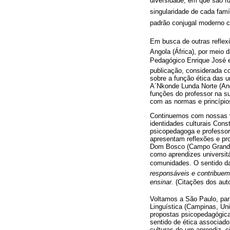
diversidade, em que são f
singularidade de cada famí
padrão conjugal moderno 
Em busca de outras reflexõ
Angola (África), por meio 
Pedagógico Enrique José 
publicação, considerada co
sobre a função ética das u
A´Nkonde Lunda Norte (Ango
funções do professor na su
com as normas e princípio
Continuemos com nossas via
identidades culturais Cons
psicopedagoga e professor
apresentam reflexões e pr
Dom Bosco (Campo Grande-
como aprendizes universi
comunidades. O sentido d
responsáveis e contribuem
ensinar.
(Citações dos auto
Voltamos a São Paulo, para
Linguística (Campinas, Un
propostas psicopedagógica
sentido de ética associado
culturas de um aprendiz, 