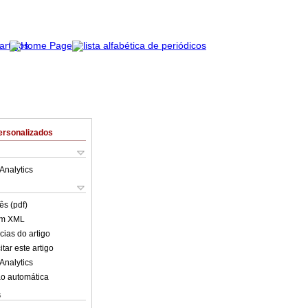
ersonalizados
Analytics
ês (pdf)
em XML
cias do artigo
tar este artigo
Analytics
o automática
s