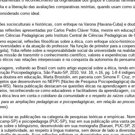
undamentais o reconhecimento da originalidade dos grupos e culturas familiare
lia e a liberação das avaliações comparativas restritas, quando usam como ún
considerado como ideal.
es socioculturais e históricas, com enfoque na Varona (Havana-Cuba) e dout
das reflexões apresentadas por Carlos Pedro Cláver Yoba, mestre em educação
em Ciências Pedagógicas pelo Instituto Central de Ciências Pedagógicas de 
mo especial, reflexões filosóficas sobre a ética, com enfoque sócio-histórico
niversidades e da atuação do professor. Na função de próreitor para a cooper
la), Yoba reflete sobre a responsabilidade social da universidade na realid
a missão de transmitir o conhecimento científico, valores e experiências cu
s éticos nas relações interpessoais e na conquista da autonomia do pensame
gens, voltando ao Brasil com outro artigo especial sobre a ética, tendo em 
trução Psicopedagógica, São Paulo-SP, 2010, Vol. 18, n.16, pg. 1-8 4 indígen
a doutora em educação, Marta Brostolin, em parceria com Simone F. Cruz, 
ojetos que desenvolvem no NEPPI (Núcleo de Pesquisa Psicopedagógica) da 
MS). Nesta publicação destacam-se questões éticas na aprendizagem e ens
tários, reconhecendo-se como educadores e facilitadores da aprendizagem,
a ética leva em conta
o cotidiano da comunidade e o respeito às raízes cultu
 para as ampliações pedagógicas e psicopedagógicas, em relação ao proces
res).
 iniciar as publicações na categoria de pesquisas teóricas e empíricas. No
icamp-SP) e psicopedagoga (PUC-SP), traz em sua publicação uma vasta pesq
s sobre o bilinguísmo, desenvolvido em sua monografia (Barueri, PUC-SP, 200
 à subjetividade, ao respeito à lingua materna, sem deixar de lado a diversid
cidadão do mundo. Suas reflexões refletem as diversidades nas suas atuaçõ