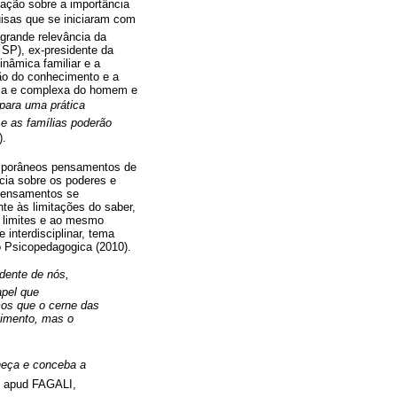
ação sobre a importância
quisas que se iniciaram com
 grande relevância da
 SP), ex-presidente da
nâmica familiar e a
ção do conhecimento e a
tica e complexa do homem e
 para uma prática
 e as famílias poderão
).
ntemporâneos pensamentos de
cia sobre os poderes e
 pensamentos se
te às limitações do saber,
s limites e ao mesmo
 interdisciplinar, tema
o Psicopedagogica (2010).
dente de nós,
apel que
mos que o cerne das
cimento, mas o
heça e conceba a
, apud FAGALI,