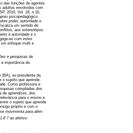
to das funções de agentes
s adultos envolvidos com
P, 2010, Vol. 18, n.16,
 apoio psicopedagógico
obre poder, autoridade e
focaliza um sentido de
nflitos, aos estereótipos.
eito à autoridade e o
dagógicas com estes
o um enfoque multi e
xões e pesquisas de
 a importância da
 (BA), ex-presidente da
 o sujeito que aprende,
dade. Como professora e
pesquisas compiladas dos
a de aprendizes, dos
relevância para o ensino e
entre o sujeito que aprende
onsigo próprio e com o
ue se movimenta
para além
1-8 7 ao afetivo-