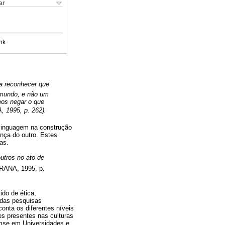
ar
nk
 a reconhecer que
 mundo, e não um
os negar o que
, 1995, p. 262).
 linguagem na construção
nça do outro. Estes
as.
utros no ato de
ANA, 1995, p.
do de ética,
 das pesquisas
nta os diferentes níveis
es presentes nas culturas
emse em Universidades e