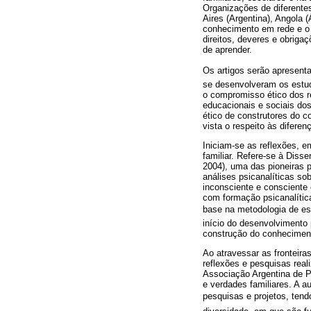
Organizações de diferente
Aires (Argentina), Angola
conhecimento em rede e o 
direitos, deveres e obriga
de aprender.
Os artigos serão apresenta
se desenvolveram os estud
o compromisso ético dos 
educacionais e sociais dos
ético de construtores do 
vista o respeito às difer
Iniciam-se as reflexões, e
familiar. Refere-se à Dis
2004), uma das pioneiras 
análises psicanalíticas s
inconsciente e consciente 
com formação psicanalític
base na metodologia de es
início do desenvolvimento
construção do conheciment
Ao atravessar as fronteira
reflexões e pesquisas real
Associação Argentina de Ps
e verdades familiares. A 
pesquisas e projetos, tend