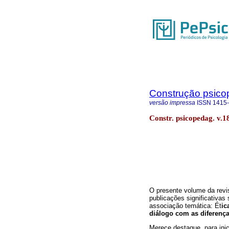
Construção psico
versão impressa
ISSN
1415
Constr. psicopedag. v.1
O presente volume da revi
publicações significativas
associação temática: Ét
ic
diálogo com as diferença
Merece destaque, para ini