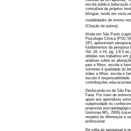
escola pública (educação in
consultora de projetos te
bilíngue, tendo em vista u
modalidades de ensino nece
(Citação da autora).
Ainda em São Paulo (capit
Psicologia Clínica (PUC-SP
SP), apresentam pesquisas 
fundamentos da pesquisa b
Vol. 18, n.16, pg. 1-8 5 a
obtidas nos trabalhos em g
análises sobre as alteraçõ
pais e filhos, escola e fa
somente à qualidade do let
mães e filhos, escola e fa
escuta e responsabilidade 
contribuições educacionai
Deslocando-se de São Pau
Faria. Por meio de entrev
apoio aos aprendizes unive
subjetividade no conhecime
propostas psicopedagógicas
Uniminas-MG, 2005) trazem
respeito às diferenças e o
profissional.
De volta às pesquisas e p