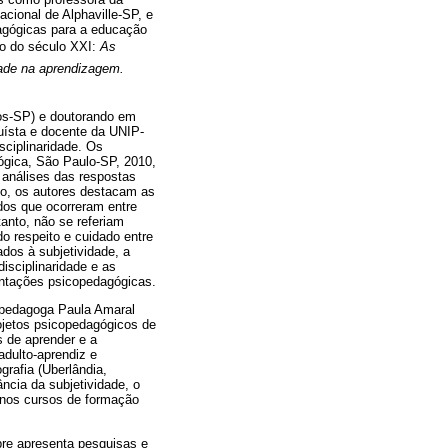
nacional de Alphaville-SP, e
dagógicas para a educação
ão do século XXI:
As
ade na aprendizagem.
cos-SP) e doutorando em
guísta e docente da UNIP-
sciplinaridade. Os
ógica, São Paulo-SP, 2010,
 análises das respostas
nto, os autores destacam as
ados que ocorreram entre
tanto, não se referiam
o respeito e cuidado entre
dos à subjetividade, a
isciplinaridade e as
entações psicopedagógicas.
opedagoga Paula Amaral
ojetos psicopedagógicos de
s de aprender e a
adulto-aprendiz e
rafia (Uberlândia,
ncia da subjetividade, o
, nos cursos de formação
bre apresenta pesquisas e