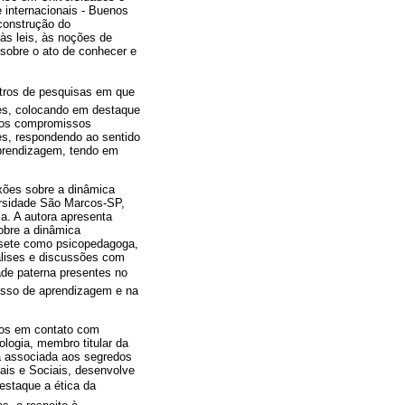
 internacionais - Buenos
construção do
às leis, às noções de
 sobre o ato de conhecer e
entros de pesquisas em que
es, colocando em destaque
 dos compromissos
ões, respondendo ao sentido
aprendizagem, tendo em
exões sobre a dinâmica
ersidade São Marcos-SP,
a. A autora apresenta
obre a dinâmica
Lisete como psicopedagoga,
álises e discussões com
ade paterna presentes no
cesso de aprendizagem e na
amos em contato com
ologia, membro titular da
ca associada aos segredos
ais e Sociais, desenvolve
staque a ética da