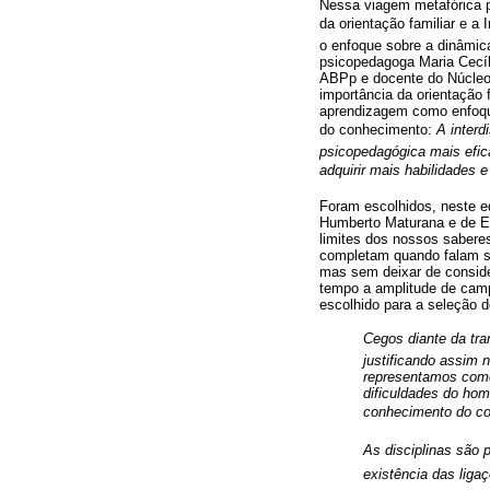
Nessa viagem metafórica p
da orientação familiar e a
o enfoque sobre a dinâmica
psicopedagoga Maria Cecíl
ABPp e docente do Núcleo 
importância da orientação 
aprendizagem como enfoque
do conhecimento:
A inter
psicopedagógica mais efica
adquirir mais habilidades 
Foram escolhidos, neste ed
Humberto Maturana e de Ed
limites dos nossos saber
completam quando falam sob
mas sem deixar de conside
tempo a amplitude de campo 
escolhido para a seleção 
Cegos diante da tr
justificando assim 
representamos como 
dificuldades do ho
conhecimento do co
As disciplinas sã
existência das ligaç