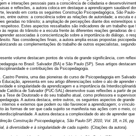
agem e interações pessoais para a consciência de cidadania e desenvolvimen
quisas e reflexões, a autora coloca em destaque a aprendizagem saudável do
rte, levando em conta os seguintes Construção Psicopedagógica, São Paulo-S
tes, entre outros: a consciência sobre as relações de autoridade; a escuta e
sões geradas no trânsito; a ampliação de percepções diante dos estereótipos s
o respeitoso. Estes aspectos ressaltados são indicadores de um trabalho que 
 às regras do trânsito e a escuta frente às diferentes reações geradoras de co
render associadas à conscientização sobre a importância do diálogo, o resp
rânsito. Nas considerações finais, a autora amplia essas propostas psicope
 valorizando as complementações do trabalho de outros especialistas, segund
resente volume destacam pontos de vista de grande significância, com refle
opedagogia no Brasil: Salvador (BA) e São Paulo (SP). Seus artigos destacam
idisciplinaridade e contribuições da Psicopedagogia.
 Castro Pereira, uma das pioneiras do curso de Psicopedagogia em Salvador
 Educação, apresenta em seu artigo diferenciações sobre o ato de aprender e
xidade e singularidade da aprendizagem e a importância da Interdisciplinari
ade Católica de Salvador (PUC-SAL) desenvolve suas reflexões a partir de 
a a Tese de Doutorado e do seu trabalho atual, como professora e supervisor
pedagogia. A autora destaca, entre outros, os seguintes aspectos de grande 
 internos e externos que podem ou não favorecer a aprendizagem; o vínculo 
ito às formas de ser que cada sujeito se manifesta nas ações com o meio, c
Interdisciplinaridade. A autora destaca a complexidade do ato de aprender q
 direção Construção Psicopedagógica, São Paulo-SP, 2010, Vol. 18, n.16, pg. 
l, à diversidade e à singularidade de cada sujeito
. (Citações da autora).