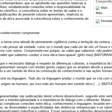
Compartilh
r contemporâneo, que se aprofunda nas questões relativas à
ltura, estabelecendo conexões entre a responsabilidade na
Mais
 científico, a consciência sobre os limites do saber e o
Mais
 publicações do presente volume apresentam, implícita ou
do de ética associado à consciência sobre o conhecimento do
Permali
 conhecimento compromete
e a tomar uma atitude de permanente vigilância contra a tentação da certeza,
o são provas da verdade, como se o mundo que cada um de nós vê fosse o
mos com outros. Compromete-nos porque, ao saber que sabemos, não podem
 saber que sabemos conduz a uma ética inescapável. (grifo meu) (MATURANA
e o necessário diálogo e respeito às diferenças culturais, a importância da
presentam sempre com limites (ponto cegos) que se ampliam devido à prese
to a um sentido de ética na construção do conhecimento e nas ações human
orre na linguagem. Todo ato na linguagem produz o mundo que se cria com o
 origem ao humano: por isso todo ato humano tem sentido ético ( ...).
(MATUR
apresentadas nas publicações deste volume desenvolvem, segundo este senti
 a interdisciplinaridade e a importância do diálogo com o diferente. Muitas
s complexas conexões entre ética, conhecimento e linguagem, levando em co
, as diversidades e especificidades das dinâmicas interpessoais e os valor
a aprendizagem individual e coletiva. Essas pesquisas e reflexões desenvolv