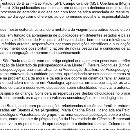
s estados do Brasil - São Paulo (SP), Campo Grande (MS), Uberlância (MG) e
 (África). São publicações que colocam em destaque a dinâmica complexa da 
processo do aprender e do ensinar, com foco na ética associada ao respeito 
ções, ao diálogo com o diferente, ao compromisso social e a responsabilidade
dos, neste editorial, utilizando a metáfora da viagem para outros locais e c
os, em função da abrangência de publicações em diferentes estados e país
respectivos Núcleos de Pesquisas e Universidades, bem como a relevância
 referidos autores, responsáveis por estas produções científicas e publicaç
conhecimento que possibilitam criações de novas pesquisas e condições de 
enças e a integração do homem e do conhecimento.
m São Paulo (capital), com um artigo original que apresenta pesquisas e refl
sertação de Mestrado da psicopedagoga Ana Lisete F. Pereira Rodrigues (Univ
psicopedagogas paulistas, atuante na Associação Brasileira de Psicopedagogi
obre os entraves da autoridade paterna, aprofundando-se nos conhecimentos s
e na problemática da moral e da ética que ocorre na dinâmica familiar. Ana 
a e mediadora e mestre em Psicologia, apresenta, em sua publicação, as an
tudo de caso e desenvolve discussões sobre dificuldades relativas à autorid
 psíquico da criança. Considera as repercussões destas dificuldades no pro
o dos aprendizes e apresenta valiosas considerações psicopedagógicas.
s do Brasil, ainda com preocupações relacionadas à dinâmica familiar, entr
izadas em Buenos Aires (Argentina). Maria Cristina Rojas, licenciada em Psic
icologia e Psicoterapia de grupo, traz uma especial publicação sobre a éti
autora, como docente de pósgraduação da Universidade de Ciências Empresari
o em vista os problemas de aprendizagem e a dinâmica familiar. Coloca em de