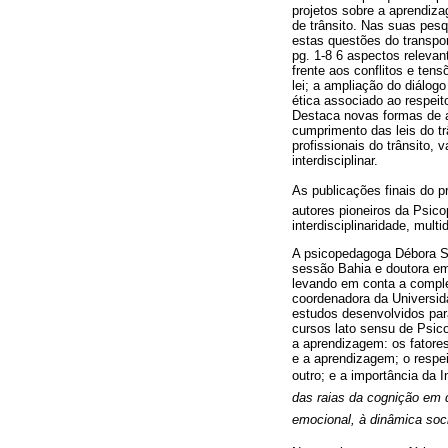
projetos sobre a aprendiz
de trânsito. Nas suas pes
estas questões do transpo
pg. 1-8 6 aspectos relevan
frente aos conflitos e ten
lei; a ampliação do diálog
ética associado ao respeito
Destaca novas formas de ap
cumprimento das leis do t
profissionais do trânsito,
interdisciplinar.
As publicações finais do p
autores pioneiros da Psic
interdisciplinaridade, mult
A psicopedagoga Débora S.
sessão Bahia e doutora em
levando em conta a comple
coordenadora da Universid
estudos desenvolvidos par
cursos lato sensu de Psico
a aprendizagem: os fatores
e a aprendizagem; o respe
outro; e a importância da 
das raias da cognição em
emocional, à dinâmica socia