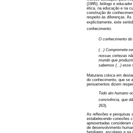
(1995), biólogo e educado
ética, na educação e na cu
construção do conhecimento
respeito às diferenças. As
explicitamente, este senti
conhecimento:
O conhecimento do
(...) Compromete-s
nossas certezas nã
mundo que produzi
sabemos (...) esse
Maturana coloca em destaqu
do conhecimento, que se a
pensamentos dizem respei
Todo ato humano oc
convivência, que dá
263).
As reflexões e pesquisas 
estabelecendo conexões com
apresentadas consideram a
de desenvolvimento humano
familiares, escolares e n