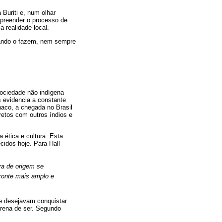
 Buriti e, num olhar
mpreender o processo de
a realidade local.
quando o fazem, nem sempre
ociedade não indígena
 evidencia a constante
haco, a chegada no Brasil
iretos com outros índios e
 ética e cultura. Esta
cidos hoje. Para Hall
ra de origem se
izonte mais amplo e
ue desejavam conquistar
Terena de ser. Segundo