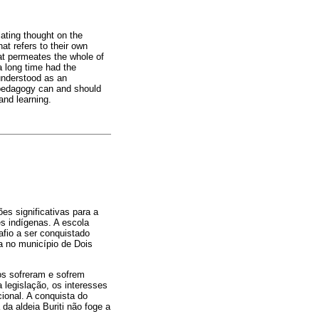
ating thought on the
hat refers to their own
hat permeates the whole of
a long time had the
 understood as an
opedagogy can and should
and learning.
es significativas para a
es indígenas. A escola
afio a ser conquistado
da no município de Dois
vos sofreram e sofrem
 legislação, os interesses
ional. A conquista do
da aldeia Buriti não foge a