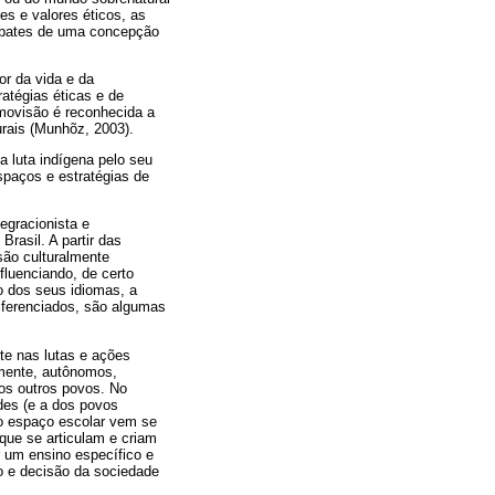
s e valores éticos, as
mbates de uma concepção
or da vida e da
atégias éticas e de
movisão é reconhecida a
urais (Munhõz, 2003).
 luta indígena pelo seu
spaços e estratégias de
egracionista e
rasil. A partir das
são culturalmente
fluenciando, de certo
o dos seus idiomas, a
diferenciados, são algumas
te nas lutas e ações
amente, autônomos,
os outros povos. No
des (e a dos povos
 o espaço escolar vem se
que se articulam e criam
r um ensino específico e
o e decisão da sociedade