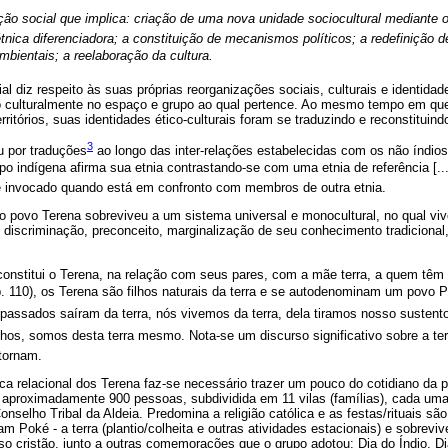
zação social que implica: criação de uma nova unidade sociocultural mediante
tnica diferenciadora; a constituição de mecanismos políticos; a redefinição de
bientais; a reelaboração da cultura.
rial diz respeito às suas próprias reorganizações sociais, culturais e identida
do culturalmente no espaço e grupo ao qual pertence. Ao mesmo tempo em qu
ritórios, suas identidades ético-culturais foram se traduzindo e reconstituind
3
u por traduções
ao longo das inter-relações estabelecidas com os não índios
upo indígena afirma sua etnia contrastando-se com uma etnia de referência [...],
é invocado quando está em confronto com membros de outra etnia.
 o povo Terena sobreviveu a um sistema universal e monocultural, no qual vi
discriminação, preconceito, marginalização de seu conhecimento tradicional,
onstitui o Terena, na relação com seus pares, com a mãe terra, a quem têm 
. 110), os Terena são filhos naturais da terra e se autodenominam um povo POK
epassados saíram da terra, nós vivemos da terra, dela tiramos nosso susten
hos, somos desta terra mesmo. Nota-se um discurso significativo sobre a te
tornam.
ca relacional dos Terena faz-se necessário trazer um pouco do cotidiano da 
r aproximadamente 900 pessoas, subdividida em 11 vilas (famílias), cada uma 
selho Tribal da Aldeia. Predomina a religião católica e as festas/rituais são
 Poké - a terra (plantio/colheita e outras atividades estacionais) e sobreviv
ioso cristão, junto a outras comemorações que o grupo adotou: Dia do Índio, 