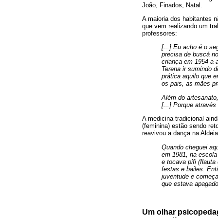
João, Finados, Natal.
A maioria dos habitantes nã
que vem realizando um trab
professores:
[...] Eu acho é o s
precisa de buscá n
criança em 1954 a al
Terena ir sumindo d
prática aquilo que 
os pais, as mães pr
Além do artesanato,
[...] Porque atravé
A medicina tradicional ai
(feminina) estão sendo ret
reavivou a dança na Aldeia 
Quando cheguei aqui
em 1981, na escola 
e tocava pifi (flau
festas e bailes. En
juventude e começam
que estava apagado
Um olhar psicopedag