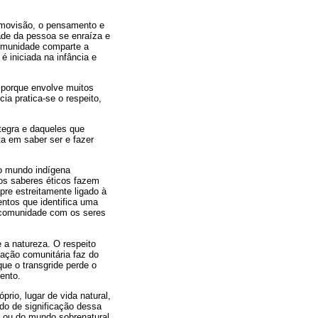
osmovisão, o pensamento e
dade da pessoa se enraíza e
 comunidade comparte a
 iniciada na infância e
 porque envolve muitos
ia pratica-se o respeito,
tegra e daqueles que
ta em saber ser e fazer
 o mundo indígena
os saberes éticos fazem
pre estreitamente ligado à
ntos que identifica uma
m comunidade com os seres
 a natureza. O respeito
cação comunitária faz do
que o transgride perde o
ento.
io, lugar de vida natural,
iado de significação dessa
er ou do mundo sobrenatural