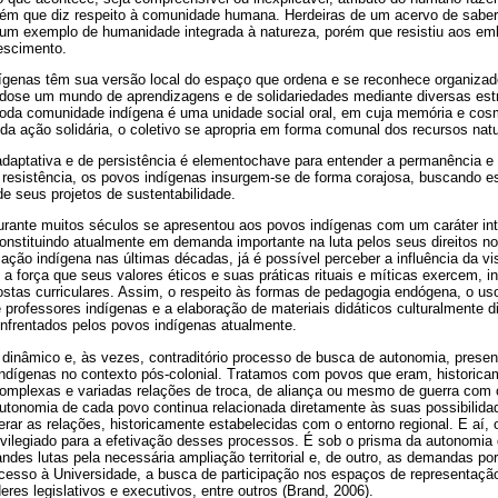
bém que diz respeito à comunidade humana. Herdeiras de um acervo de sabere
 um exemplo de humanidade integrada à natureza, porém que resistiu aos e
escimento.
dígenas têm sua versão local do espaço que ordena e se reconhece organizad
dose um mundo de aprendizagens e de solidariedades mediante diversas estr
oda comunidade indígena é uma unidade social oral, em cuja memória e cos
a ação solidária, o coletivo se apropria em forma comunal dos recursos nat
aptativa e de persistência é elementochave para entender a permanência e a
sa resistência, os povos indígenas insurgem-se de forma corajosa, buscando e
e seus projetos de sustentabilidade.
urante muitos séculos se apresentou aos povos indígenas com um caráter int
onstituindo atualmente em demanda importante na luta pelos seus direitos no B
ação indígena nas últimas décadas, já é possível perceber a influência da vi
 a força que seus valores éticos e suas práticas rituais e míticas exercem, in
tas curriculares. Assim, o respeito às formas de pedagogia endógena, o us
professores indígenas e a elaboração de materiais didáticos culturalmente 
enfrentados pelos povos indígenas atualmente.
 dinâmico e, às vezes, contraditório processo de busca de autonomia, presen
indígenas no contexto pós-colonial. Tratamos com povos que eram, historic
omplexas e variadas relações de troca, de aliança ou mesmo de guerra com 
autonomia de cada povo continua relacionada diretamente às suas possibilida
erar as relações, historicamente estabelecidas com o entorno regional. E aí,
ivilegiado para a efetivação desses processos. É sob o prisma da autonomia 
andes lutas pela necessária ampliação territorial e, de outro, as demandas po
 acesso à Universidade, a busca de participação nos espaços de representaçã
res legislativos e executivos, entre outros (Brand, 2006).