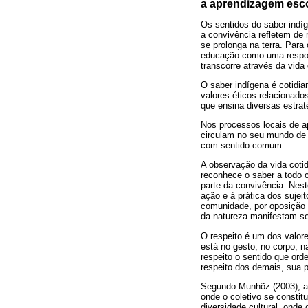
a aprendizagem esc
Os sentidos do saber indí
a convivência refletem de 
se prolonga na terra. Para
educação como uma respons
transcorre através da vida
O saber indígena é cotidi
valores éticos relacionado
que ensina diversas estrat
Nos processos locais de a
circulam no seu mundo de v
com sentido comum.
A observação da vida coti
reconhece o saber a todo 
parte da convivência. Nest
ação e à prática dos suje
comunidade, por oposição 
da natureza manifestam-se
O respeito é um dos valore
está no gesto, no corpo, n
respeito o sentido que ord
respeito dos demais, sua p
Segundo Munhõz (2003), a 
onde o coletivo se constitu
diversidade cultural, onde