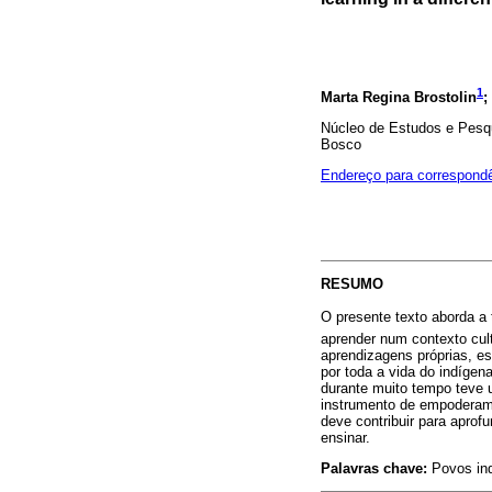
1
Marta Regina Brostolin
;
Núcleo de Estudos e Pesq
Bosco
Endereço para correspond
RESUMO
O presente texto aborda a 
aprender num contexto cult
aprendizagens próprias, e
por toda a vida do indíge
durante muito tempo teve 
instrumento de empoderame
deve contribuir para apro
ensinar.
Palavras chave:
Povos ind