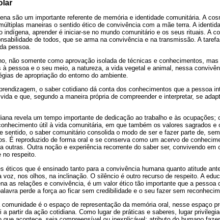
olar
gena são um importante referente de memória e identidade comunitária. A c
múltiplas maneiras o sentido ético de convivência com a mãe terra. A identi
 o indígena, aprender é iniciar-se no mundo comunitário e os seus rituais. A
abilidade de todos, que se arma na convivência e na transmissão. A tarefa é
 da pessoa.
ano, não somente como aprovação isolada de técnicas e conhecimentos, mas
s à pessoa e o seu meio, a natureza, a vida vegetal e animal, nessa convivênc
égias de apropriação do entorno do ambiente.
prendizagem, o saber cotidiano dá conta dos conhecimentos que a pessoa in
ida e que, segundo a maneira própria de compreender e interpretar, se adap
diana revela um tempo importante de dedicação ao trabalho e às ocupações;
conhecimento útil à vida comunitária, em que também os valores sagrados e 
e sentido, o saber comunitário consolida o modo de ser e fazer parte de, sem
itos. É reproduzido de forma oral e se conserva como um acervo de conhecime
a outras. Outra noção e experiência recorrente do saber ser, convivendo e
 no respeito.
s éticos que é ensinado tanto para a convivência humana quanto atitude ante
a voz, nos olhos, na inclinação. O silêncio é outro recurso de respeito. A edu
ena as relações e convivência, é um valor ético tão importante que a pessoa 
alavra perde a força ao ficar sem credibilidade e o seu fazer sem reconhecim
comunidade é o espaço de representação da memória oral, nesse espaço própr
i a partir da ação cotidiana. Como lugar de práticas e saberes, lugar privileg
 o que acontece, seja compreensível ou inexplicável; atributo do humano faz