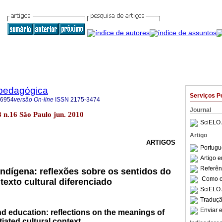
pedagógica
Serviços P
-6954
versão On-line
ISSN
2175-3474
Journal
8 n.16 São Paulo jun. 2010
SciELO 
Artigo
ARTIGOS
Portugu
Artigo 
Referên
indígena: reflexões sobre os sentidos do
Como ci
exto cultural diferenciado
SciELO 
Traduçã
Enviar e
d education: reflections on the meanings of
tiated cultural context