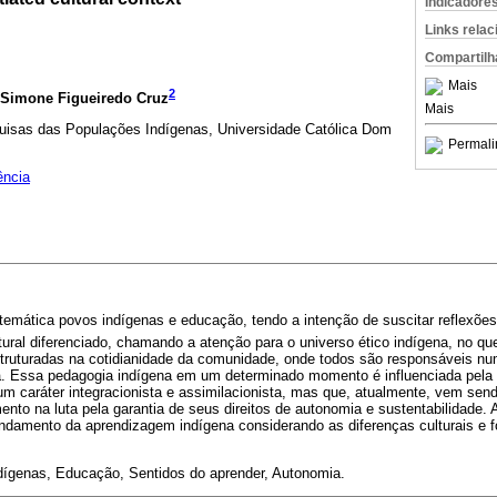
Indicadore
Links rela
Compartilh
Mais
2
 Simone Figueiredo Cruz
Mais
uisas das Populações Indígenas, Universidade Católica Dom
Permali
ência
temática povos indígenas e educação, tendo a intenção de suscitar reflexõe
ural diferenciado, chamando a atenção para o universo ético indígena, no qu
struturadas na cotidianidade da comunidade, onde todos são responsáveis n
na. Essa pedagogia indígena em um determinado momento é influenciada pela
um caráter integracionista e assimilacionista, mas que, atualmente, vem se
nto na luta pela garantia de seus direitos de autonomia e sustentabilidade.
fundamento da aprendizagem indígena considerando as diferenças culturais e 
ígenas, Educação, Sentidos do aprender, Autonomia.