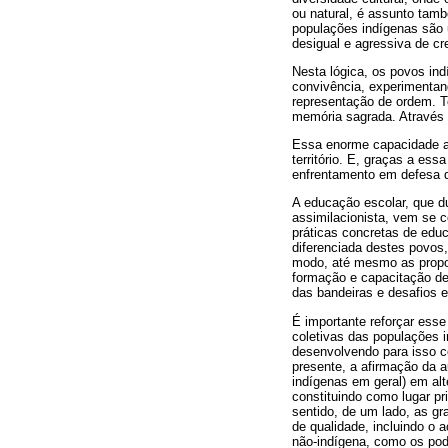
ou natural, é assunto tam
populações indígenas são
desigual e agressiva de cr
Nesta lógica, os povos in
convivência, experimentan
representação de ordem. T
memória sagrada. Através d
Essa enorme capacidade ad
território. E, graças a es
enfrentamento em defesa d
A educação escolar, que d
assimilacionista, vem se c
práticas concretas de educ
diferenciada destes povos,
modo, até mesmo as propos
formação e capacitação de 
das bandeiras e desafios 
É importante reforçar esse
coletivas das populações 
desenvolvendo para isso c
presente, a afirmação da 
indígenas em geral) em alt
constituindo como lugar pr
sentido, de um lado, as gr
de qualidade, incluindo o
não-indígena, como os pode