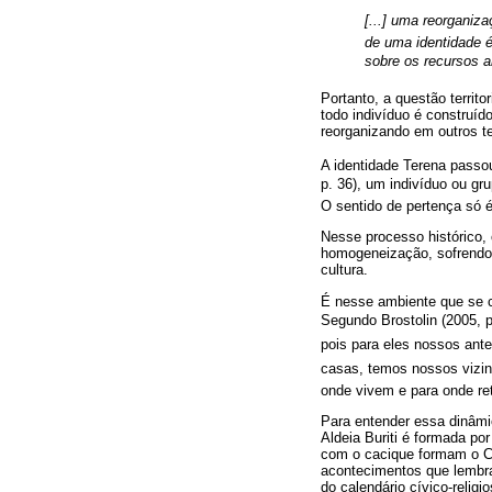
[...] uma reorgani
de uma identidade é
sobre os recursos am
Portanto, a questão territo
todo indivíduo é construí
reorganizando em outros ter
A identidade Terena passo
p. 36), um indivíduo ou gr
O sentido de pertença só 
Nesse processo histórico,
homogeneização, sofrendo 
cultura.
É nesse ambiente que se c
Segundo Brostolin (2005, p
pois para eles nossos ant
casas, temos nossos vizin
onde vivem e para onde re
Para entender essa dinâmi
Aldeia Buriti é formada po
com o cacique formam o Con
acontecimentos que lembram
do calendário cívico-relig