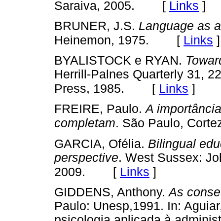
[
Links
]
Saraiva, 2005.
BRUNER, J.S.
Language as an
[
Links
]
Heinemon, 1975.
BYALISTOCK e RYAN.
Toward
Herrill-Palnes Quarterly 31,
[
Links
]
Press, 1985.
FREIRE, Paulo.
A importância
completam
. São Paulo, Corte
GARCIA, Ofélia.
Bilingual edu
perspective
. West Sussex: Jo
[
Links
]
2009.
GIDDENS, Anthony.
As conse
Paulo: Unesp,1991. In: Aguiar
psicologia aplicada à admini