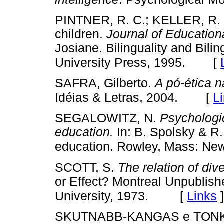
PINTNER, R. C.; KELLER, R. In
children.
Journal of Education
Josiane. Bilinguality and Bil
[
University Press, 1995.
SAFRA, Gilberto.
A pó-ética 
[
L
Idéias & Letras, 2004.
SEGALOWITZ, N.
Psychologic
education.
In: B. Spolsky & R. 
education. Rowley, Mass: Ne
SCOTT, S.
The relation of div
or Effect? Montreal Unpublish
[
Links
]
University, 1973.
SKUTNABB-KANGAS e TO