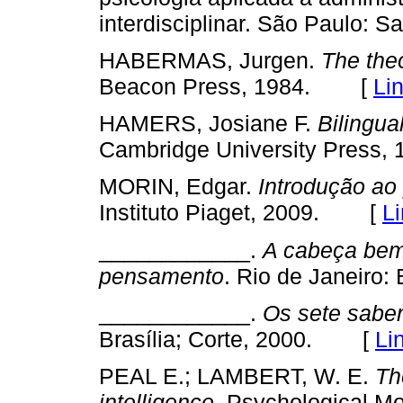
interdisciplinar. São Paulo: S
HABERMAS, Jurgen.
The the
[
Li
Beacon Press, 1984.
HAMERS, Josiane F.
Bilingua
Cambridge University Press, 
MORIN, Edgar.
Introdução a
[
L
Instituto Piaget, 2009.
____________.
A cabeça bem-
pensamento
. Rio de Janeiro: 
____________.
Os sete saber
[
Li
Brasília; Corte, 2000.
PEAL E.; LAMBERT, W. E.
Th
intelligence
. Psychological M