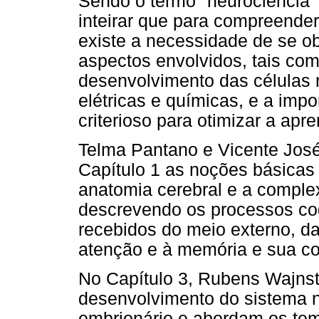
Sendo o termo "neurociência" 
inteirar que para compreende
existe a necessidade de se o
aspectos envolvidos, tais co
desenvolvimento das células
elétricas e químicas, e a imp
criterioso para otimizar a ap
Telma Pantano e Vicente José
Capítulo 1 as noções básicas
anatomia cerebral e a compl
descrevendo os processos cog
recebidos do meio externo, d
atenção e à memória e sua c
No Capítulo 3, Rubens Wajnst
desenvolvimento do sistema n
embrionário e abordam os tem