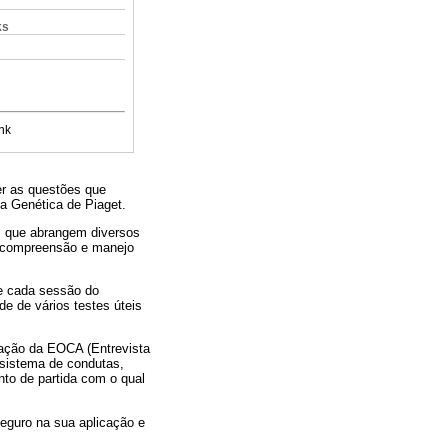
ks
nk
er as questões que
a Genética de Piaget.
s que abrangem diversos
 compreensão e manejo
e cada sessão do
e de vários testes úteis
zação da EOCA (Entrevista
 sistema de condutas,
nto de partida com o qual
seguro na sua aplicação e