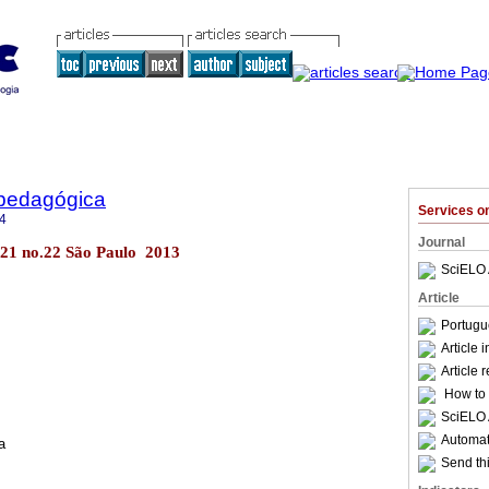
pedagógica
Services 
4
Journal
l.21 no.22 São Paulo 2013
SciELO 
Article
Portugu
Article 
Article 
How to c
SciELO 
Automati
a
Send thi