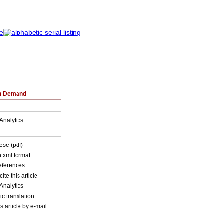
on Demand
Analytics
ese (pdf)
in xml format
references
ite this article
Analytics
c translation
s article by e-mail