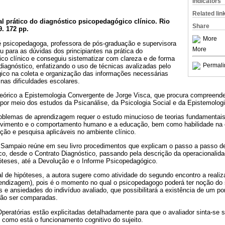
Indicators
Related lin
 prático do diagnóstico psicopedagógico clínico. Rio
Share
9. 172 pp.
More
 é psicopedagoga, professora de pós-graduação e supervisora
More
 para as dúvidas dos principiantes na prática do
co clínico e conseguiu sistematizar com clareza e de forma
Permali
diagnóstico, enfatizando o uso de técnicas avalizadas pelo
gico na coleta e organização das informações necessárias
nas dificuldades escolares.
 teórico a Epistemologia Convergente de Jorge Visca, que procura compreend
or meio dos estudos da Psicanálise, da Psicologia Social e da Epistemologi
roblemas de aprendizagem requer o estudo minucioso de teorias fundamentai
lvimento e o comportamento humano e a educação, bem como habilidade na
ção e pesquisa aplicáveis no ambiente clínico.
 Sampaio reúne em seu livro procedimentos que explicam o passo a passo d
o, desde o Contrato Diagnóstico, passando pela descrição da operacionalidad
póteses, até a Devolução e o Informe Psicopedagógico.
al de hipóteses, a autora sugere como atividade do segundo encontro a reali
endizagem), pois é o momento no qual o psicopedagogo poderá ter noção do
 e ansiedades do indivíduo avaliado, que possibilitará a existência de um po
rão ser comparadas.
eratórias estão explicitadas detalhadamente para que o avaliador sinta-se 
 como está o funcionamento cognitivo do sujeito.