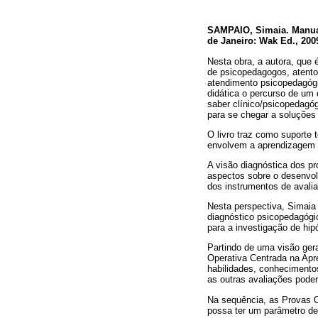
SAMPAIO, Simaia. Manual
de Janeiro: Wak Ed., 200
Nesta obra, a autora, que
de psicopedagogos, atentou
atendimento psicopedagógi
didática o percurso de um 
saber clínico/psicopedagó
para se chegar a soluções 
O livro traz como suporte
envolvem a aprendizagem p
A visão diagnóstica dos p
aspectos sobre o desenvo
dos instrumentos de avalia
Nesta perspectiva, Simaia
diagnóstico psicopedagógic
para a investigação de hi
Partindo de uma visão ger
Operativa Centrada na Apr
habilidades, conhecimentos
as outras avaliações pode
Na sequência, as Provas Op
possa ter um parâmetro de