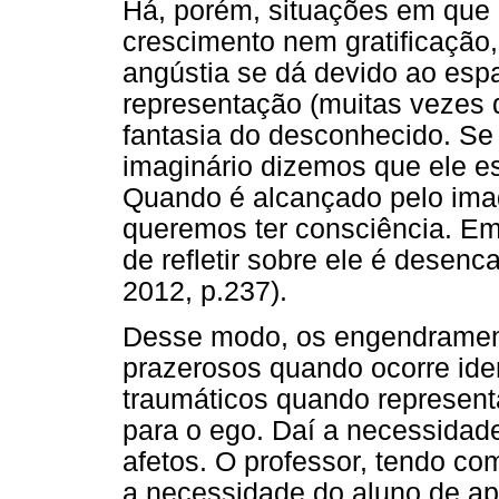
Há, porém, situações em que a
crescimento nem gratificação
angústia se dá devido ao espa
representação (muitas vezes d
fantasia do desconhecido. Se 
imaginário dizemos que ele es
Quando é alcançado pelo imag
queremos ter consciência. Em
de refletir sobre ele é dese
2012, p.237).
Desse modo, os engendramento
prazerosos quando ocorre ide
traumáticos quando represen
para o ego. Daí a necessidade
afetos. O professor, tendo com
a necessidade do aluno de apr