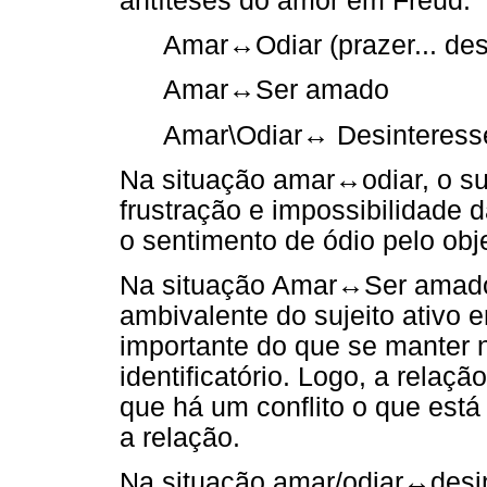
antíteses do amor em Freud:
Amar
↔
Odiar (prazer... de
Amar
↔
Ser amado
Amar\Odiar
↔
Desinteresse
Na situação amar
↔
odiar, o s
frustração e impossibilidade 
o sentimento de ódio pelo obj
Na situação Amar
↔
Ser amado
ambivalente do sujeito ativo 
importante do que se manter 
identificatório. Logo, a relaçã
que há um conflito o que está
a relação.
Na situação amar/odiar
↔
desi