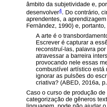
âmbito da subjetividade e, po
4
desenvolver
. Do contrário, 
aprendentes, a aprendizagem f
Fernàndez, 1990) e, portanto, 
A arte é o transbordament
Escrever é capturar a essê
reconstruí-las, palavra po
atravessar a barreira inters
provocando nele essas me
combustível artístico est
ignorar as pulsões do escri
criativa? (ABED, 2016a, p.
Caso o curso de produção de 
categorização de gêneros tex
linguagem, pode não ajudar o