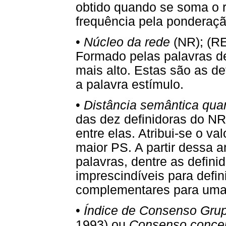
obtido quando se soma o r
frequência pela ponderaçã
•
Núcleo da rede
(NR); (
Formado pelas palavras d
mais alto. Estas são as d
a palavra estímulo.
•
Distância semântica quan
das dez definidoras do NR,
entre elas. Atribui-se o v
maior PS. A partir dessa a
palavras, dentre as defin
imprescindíveis para defin
complementares para uma 
•
Índice de Consenso Grup
1993) ou
Consenso conce