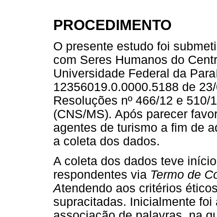
PROCEDIMENTO
O presente estudo foi submet
com Seres Humanos do Centr
Universidade Federal da Pa
12356019.0.0000.5188 de 23/
Resoluções nº 466/12 e 510/
(CNS/MS). Após parecer favor
agentes de turismo a fim de a
a coleta dos dados.
A coleta dos dados teve iníc
respondentes via
Termo de Co
A
tendendo aos critérios étic
supracitadas. Inicialmente foi
associação de palavras, na qu