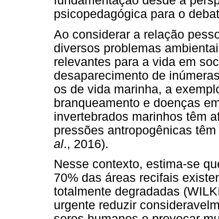
fundamentação desde a persp
psicopedagógica para o debat
Ao considerar a relação pess
diversos problemas ambienta
relevantes para a vida em soc
desaparecimento de inúmeras 
os de vida marinha, a exemplo
branqueamento e doenças em 
invertebrados marinhos têm af
pressões antropogênicas têm
al
., 2016).
Nesse contexto, estima-se qu
70% das áreas recifais existe
totalmente degradadas (WILK
urgente reduzir consideravel
seres humanos e provocar m