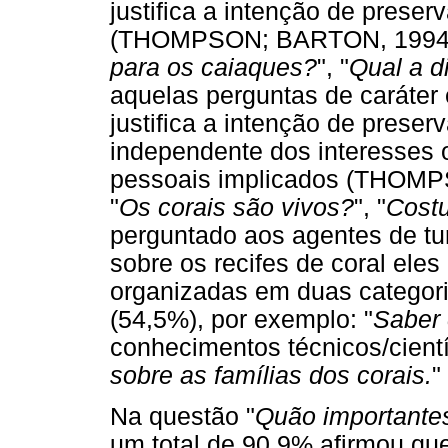
justifica a intenção de prese
(THOMPSON; BARTON, 1994)
para os caiaques?
", "
Qual a d
aquelas perguntas de caráter 
justifica a intenção de preserv
independente dos interesses 
pessoais implicados (THOMP
"
Os corais são vivos?
", "
Cost
perguntado aos agentes de tu
sobre os recifes de coral eles
organizadas em duas categori
(54,5%), por exemplo: "
Saber 
conhecimentos técnicos/cientí
sobre as famílias dos corais.
"
Na questão "
Quão importantes
um total de 90,9% afirmou qu