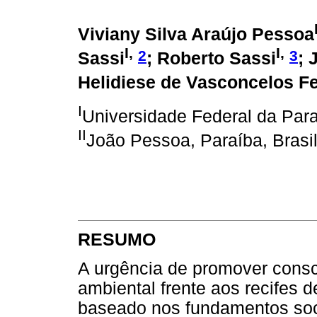
Viviany Silva Araújo Pessoa
I,
I,
2
3
Sassi
; Roberto Sassi
; 
Helidiese de Vasconcelos Fe
I
Universidade Federal da Par
II
João Pessoa, Paraíba, Brasi
RESUMO
A urgência de promover consc
ambiental frente aos recifes d
baseado nos fundamentos soc