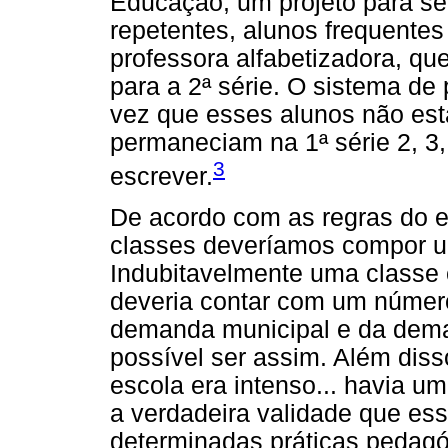
Educação, um projeto para se
repetentes, alunos frequente
professora alfabetizadora, q
para a 2ª série. O sistema d
vez que esses alunos não est
permaneciam na 1ª série 2, 3,
3
escrever.
De acordo com as regras do e
classes deveríamos compor u
Indubitavelmente uma classe 
deveria contar com um númer
demanda municipal e da deman
possível ser assim. Além diss
escola era intenso... havia u
a verdadeira validade que ess
determinadas práticas pedagó