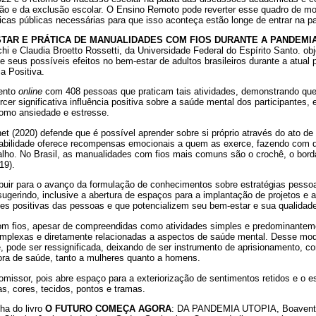
ão e da exclusão escolar. O Ensino Remoto pode reverter esse quadro de mo
ticas públicas necessárias para que isso aconteça estão longe de entrar na p
TAR E PRÁTICA DE MANUALIDADES COM FIOS DURANTE A PANDEMIA
hi e Claudia Broetto Rossetti, da Universidade Federal do Espírito Santo. obje
e seus possíveis efeitos no bem-estar de adultos brasileiros durante a atua
a Positiva.
mento
online
com 408 pessoas que praticam tais atividades, demonstrando que a
er significativa influência positiva sobre a saúde mental dos participantes,
como ansiedade e estresse.
et (2020) defende que é possível aprender sobre si próprio através do ato de 
abilidade oferece recompensas emocionais a quem as exerce, fazendo com 
alho. No Brasil, as manualidades com fios mais comuns são o crochê, o borda
19).
buir para o avanço da formulação de conhecimentos sobre estratégias pesso
ugerindo, inclusive a abertura de espaços para a implantação de projetos e 
es positivas das pessoas e que potencializem seu bem-estar e sua qualidade
m fios, apesar de compreendidas como atividades simples e predominantem
mplexas e diretamente relacionadas a aspectos de saúde mental. Desse mo
, pode ser ressignificada, deixando de ser instrumento de aprisionamento, 
ora de saúde, tanto a mulheres quanto a homens.
missor, pois abre espaço para a exteriorização de sentimentos retidos e 
as, cores, tecidos, pontos e tramas.
ha do livro
O FUTURO COMEÇA AGORA
: DA PANDEMIA UTOPIA, Boaventu