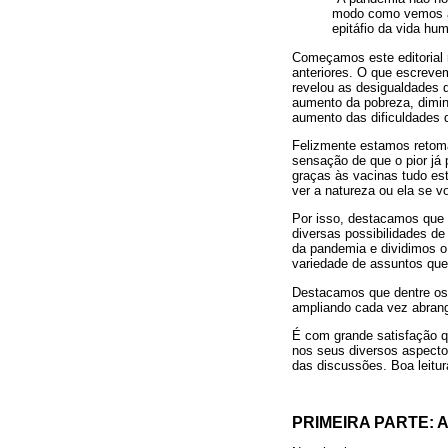
modo como vemos a 
epitáfio da vida hu
Começamos este editorial
anteriores. O que escrevem
revelou as desigualdades 
aumento da pobreza, dimin
aumento das dificuldades 
Felizmente estamos retoma
sensação de que o pior já
graças às vacinas tudo e
ver a natureza ou ela se vo
Por isso, destacamos que
diversas possibilidades d
da pandemia e dividimos o
variedade de assuntos que
Destacamos que dentre os a
ampliando cada vez abrang
É com grande satisfação qu
nos seus diversos aspecto
das discussões. Boa leitur
PRIMEIRA PARTE: 