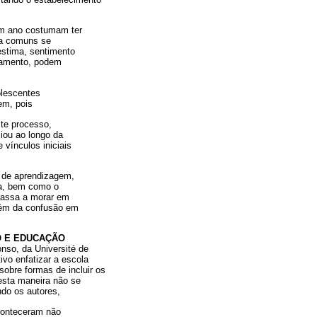
um ano costumam ter
ra comuns se
stima, sentimento
rtamento, podem
olescentes
em, pois
ste processo,
ciou ao longo da
 vínculos iniciais
s de aprendizagem,
ma, bem como o
 passa a morar em
além da confusão em
O E EDUCAÇÃO
onso, da Université de
vo enfatizar a escola
sobre formas de incluir os
esta maneira não se
do os autores,
aconteceram não