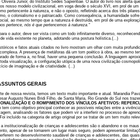
 Oliveira Junior, do Instituto Sedes Sapientiae. O autor do livro nos alerta q
s nosso modelo civilizacional, em voga desde o século XVI, em prol de um 
o pertencente à natureza, e não o oposto, refletindo acerca dos três pilare
lismo, o colonialismo e o patriarcado. Como consequência, a humanidade sofr
ocial, ao mesmo tempo que a natureza é destruída, em prol de uma exploração
nos pertence, nós é que pertencemos à natureza."
 para o autor, deve ser vista como um todo infinitamente diverso, reconhecend
de vida existente no planeta, adotando uma postura holística.(...)
históricos e fatos atuais citados no livro mostram um olhar com muita profund
complexa. A presença de metáforas dá um tom poético à obra, ao mesmo t
turado de forma a, no final, haver uma pequena conclusão. A linguagem aproxi
o toda visualização, a configuração utópica de uma nova civilização cosmopolit
cio de imaginação e de criatividade. (...)
ASSUNTOS GERAIS
te de nossa revista, temos um texto muito importante e atual. Marandia Pav
sar Augusto Nunes Bridi Filho, de Santa Maria, Rio Grande do Sul nos traze
CIONALIZAÇÃO E O ROMPIMENTO DOS VÍNCULOS AFETIVOS: REPERC
go tem como objetivo principal conhecer as possíveis relações entre a vivência
zagem, analisando os fatores que podem vir a interferir no processo de apren
Foi incluído na categoria de artigo original por se tratar de um tem muito rel
 a institucionalização de crianças e adolescentes são o abandono e os maus t
mento, apesar de se tornarem um lugar mais seguro, podem apresentar limita
terferem no desenvolvimento saudável de crianças e adolescentes, das quai
de cuidadores ou monitores e a circulação destes entre os turnos e dias, dific