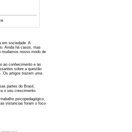
nk
da em sociedade. A
do. Ainda há casos, mas
 ou mudamos nosso modo de
mo ao conhecimento e às
essantes sobre a questão
s. Os artigos trazem uma
sas partes do Brasil,
ra o seu crescimento.
 trabalho psicopedagógico,
as instancias foram o foco