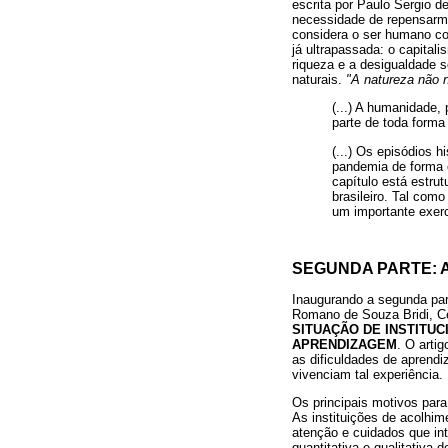
escrita por Paulo Sergio de
necessidade de repensarmo
considera o ser humano com
já ultrapassada: o capita
riqueza e a desigualdade s
naturais.
"A natureza não 
(...) A humanidade,
parte de toda forma 
(...) Os episódios 
pandemia de forma 
capítulo está estru
brasileiro. Tal com
um importante exercí
SEGUNDA PARTE: 
Inaugurando a segunda par
Romano de Souza Bridi, Ce
SITUAÇÃO DE INSTITU
APRENDIZAGEM
. O arti
as dificuldades de aprendi
vivenciam tal experiência. 
Os principais motivos para
As instituições de acolhi
atenção e cuidados que in
quantitativa e qualitativa 