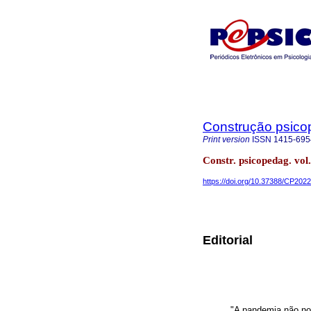
Construção psico
Print version
ISSN
1415-695
Constr. psicopedag. vol
https://doi.org/10.37388/CP20
Editorial
"A pandemia não no