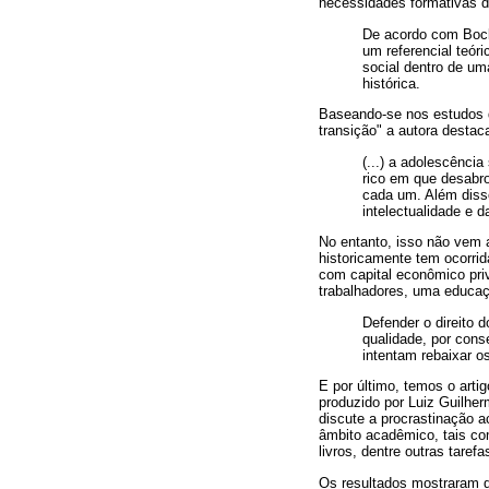
necessidades formativas d
De acordo com Bock
um referencial teór
social dentro de um
histórica.
Baseando-se nos estudos d
transição" a autora destac
(...) a adolescênc
rico em que desabro
cada um. Além diss
intelectualidade e d
No entanto, isso não vem 
historicamente tem ocorrid
com capital econômico priv
trabalhadores, uma educaç
Defender o direito
qualidade, por conse
intentam rebaixar o
E por último, temos o arti
produzido por Luiz Guilher
discute a procrastinação a
âmbito acadêmico, tais com
livros, dentre outras tar
Os resultados mostraram q