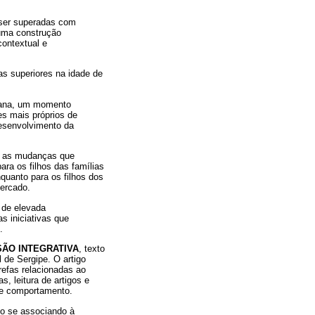
 ser superadas com
 uma construção
contextual e
s superiores na idade de
mana, um momento
es mais próprios de
esenvolvimento da
re as mudanças que
ara os filhos das famílias
quanto para os filhos dos
ercado.
 de elevada
as iniciativas que
.
SÃO INTEGRATIVA
, texto
 de Sergipe. O artigo
arefas relacionadas ao
, leitura de artigos e
te comportamento.
do se associando à