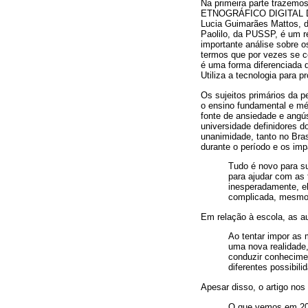
Na primeira parte trazemos
ETNOGRÁFICO DIGITAL DO
Lucia Guimarães Mattos, do
Paolilo, da PUSSP, é um r
importante análise sobre 
termos que por vezes se
é uma forma diferenciada d
Utiliza a tecnologia para 
Os sujeitos primários da 
o ensino fundamental e mé
fonte de ansiedade e angú
universidade definidores do
unanimidade, tanto no Bras
durante o período e os imp
Tudo é novo para su
para ajudar com as 
inesperadamente, el
complicada, mesmo 
Em relação à escola, as a
Ao tentar impor as
uma nova realidade
conduzir conhecimen
diferentes possibil
Apesar disso, o artigo nos
O que vemos em 202