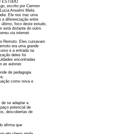
M ESTUDO
, escrito por Carmen
 Lucia Anselmi Melis
dia. Ele nos traz uma
a diferenciação entre
 último, foco deste estudo,
 está distante do outro.
rreu via internet.
ino Remoto. Eles cursavam
 Remoto era uma grande
urso e a entrada na
ização deles foi
culdades encontradas
o as autoras:
tende de pedagogia
ra,
ituação como nova e
 de se adaptar a
paço potencial de
ios, descobertas de
do afirma que
om ele chega ainda