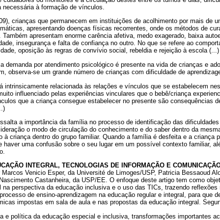
a necessária à formação de vínculos.
9), crianças que permanecem em instituições de acolhimento por mais de 
omáticas, apresentando doenças físicas recorrentes, onde os métodos de cu
. Também apresentam enorme carência afetiva, medo exagerado, baixa autoe
oridade, insegurança e falta de confiança no outro. No que se refere ao compo
dade, oposição às regras de convívio social, rebeldia e rejeição à escola (...)
 a demanda por atendimento psicológico é presente na vida de crianças e ad
ém, observa-se um grande número de crianças com dificuldade de aprendizag
 intrinsicamente relacionada às relações e vínculos que se estabelecem ne
muito influenciado pelas experiências vinculares que o bebê/criança experien
ínculos que a criança consegue estabelecer no presente são consequências de
.)
ssalta a importância da família no processo de identificação das dificuldade
sideração o modo de circulação do conhecimento e do saber dentro da mes
do à criança dentro do grupo familiar. Quando a família é desfeita e a criança
e haver uma confusão sobre o seu lugar em um possível contexto familiar, 
o.
CAÇÃO INTEGRAL, TECNOLOGIAS DE INFORMAÇÃO E COMUNICAÇÃ
por Marcos Venicio Esper, da Université de Limoges/USP, Patricia Bessaoud Al
 Nascimento Castanheira, da USP/EE. O enfoque deste artigo tem como objeti
al na perspectiva da educação inclusiva e o uso das TICs, trazendo reflexões 
 processo de ensino-aprendizagem na educação regular e integral, para que d
micas impostas em sala de aula e nas propostas da educação integral. Segun
rica e política da educação especial e inclusiva, transformações importantes 