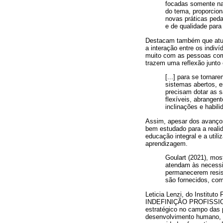
focadas somente na
do tema, proporcion
novas práticas peda
e de qualidade para
Destacam também que atua
a interação entre os indiv
muito com as pessoas com 
trazem uma reflexão junto
[...] para se torna
sistemas abertos, 
precisam dotar as s
flexíveis, abrangen
inclinações e habil
Assim, apesar dos avanços
bem estudado para a reali
educação integral e a util
aprendizagem.
Goulart (2021), mos
atendam às necessi
permanecerem resist
são fornecidos, com
Leticia Lenzi, do Instit
INDEFINIÇÃO PROFISSIONAL 
estratégico no campo das 
desenvolvimento humano, o