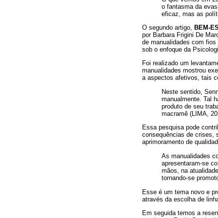
o fantasma da evas
eficaz, mas as polí
O segundo artigo,
BEM-ES
por Barbara Frigini De Marc
de manualidades com fios 
sob o enfoque da Psicologi
Foi realizado um levanta
manualidades mostrou exerc
a aspectos afetivos, tais 
Neste sentido, Senn
manualmente. Tal h
produto de seu trab
macramê (LIMA, 20
Essa pesquisa pode contri
consequências de crises, s
aprimoramento de qualidad
As manualidades co
apresentaram-se co
mãos, na atualidade
tornando-se promot
Esse é um tema novo e pro
através da escolha de linh
Em seguida temos a resen