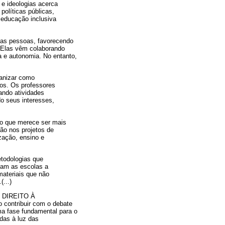
e ideologias acerca
políticas públicas,
 educação inclusiva
das pessoas, favorecendo
. Elas vêm colaborando
a e autonomia. No entanto,
ganizar como
os. Os professores
ando atividades
o seus interesses,
 o que merece ser mais
ão nos projetos de
zação, ensino e
etodologias que
vam as escolas a
materiais que não
...)
 O DIREITO À
 contribuir com o debate
ma fase fundamental para o
das à luz das