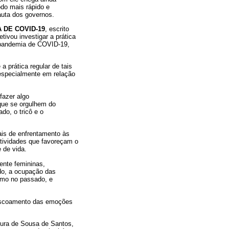
do mais rápido e
auta dos governos.
 DE COVID-19
, escrito
tivou investigar a prática
l pandemia de COVID-19,
 prática regular de tais
 especialmente em relação
fazer algo
que se orgulhem do
do, o tricô e o
ais de enfrentamento às
atividades que favoreçam o
 de vida.
ente femininas,
do, a ocupação das
como no passado, e
o escoamento das emoções
ra de Sousa de Santos,