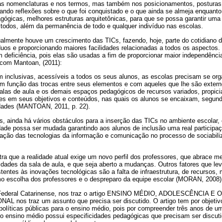
s nomenclaturas e nos termos, mas também nos posicionamentos, posturas 
ando reflexões sobre o que foi conquistado e o que ainda se almeja enquanto 
gógicas, melhores estruturas arquitetônicas, para que se possa garantir uma
 todos, além da permanência de todo e qualquer indivíduo nas escolas.
lmente houve um crescimento das TICs, fazendo, hoje, parte do cotidiano 
íduos e proporcionando maiores facilidades relacionadas a todos os aspectos
deficiência, pois elas são usadas a fim de proporcionar maior independênci
 com Mantoan, (2011):
rem inclusivas, acessíveis a todos os seus alunos, as escolas precisam se or
em função das trocas entre seus elementos e com aqueles que lhe são extern
alas de aula e os demais espaços pedagógicos de recursos variados, propici
tes em seus objetivos e conteúdos, nas quais os alunos se encaixam, segund
idades (MANTOAN, 2011, p. 22).
, ainda há vários obstáculos para a inserção das TICs no ambiente escolar,
dade possa ser mudada garantindo aos alunos de inclusão uma real participaç
ização das tecnologias da informação e comunicação no processo de sociabili
tra que a realidade atual exige um novo perfil dos professores, que abrace m
dades da sala de aula, e que seja aberto a mudanças. Outros fatores que le
entes às inovações tecnológicas são a falta de infraestrutura, de recursos, 
o escolha dos professores e o despreparo da equipe escolar (MORAN, 2008).(
uto Federal Catarinense, nos traz o artigo ENSINO MÉDIO, ADOLESCÊNCIA E
nos traz um assunto que precisa ser discutido. O artigo tem por objetivo
políticas públicas para o ensino médio, pois por compreender três anos de u
 ensino médio possui especificidades pedagógicas que precisam ser discuti