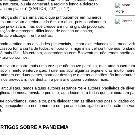
natureza, ou ela começará a redigir o longo e doloroso
More
mana no planeta" (SANTOS, 2021, p. 17).
More
 reforçando mais uma vez o que já trouxemos em números
Permali
os na revista anterior ainda é muito atual, pois o isolamento
que já existiam, mas que cresceram numa grande proporção:
uição de empregos, dificuldade de acesso ao ensino,
de aprendizagem, entre outras.
ndo a rotina e as atividades presenciais, sejam elas educacionais ou de vi
 passou toma conta de todos, embora o inimigo invisível continue nos rondan
stá mais fácil. No entanto, concordamos com Boaventura: não temos opção
ltará contra nós.
 a revista mostra mais uma vez que não houve paralisia, mas uma busca ru
e acolhimento e intervenção. Traremos aqui algumas experiências muito inter
 número em duas partes, para dar destaque a estas questões tão importante
 nos provocam, nos desfiam a pensar e querer conhecer mais.
rticulistas, temos alguns autores estrangeiros e autores brasileiros de diver
ência de nossa revista e por isso, agradecemos a todos que colaboraram pa
e convidamos, caro leitor, para dialogar com as diferentes possibilidades do
s, principalmente neste número em que aspectos ligados à educação em vári
a!
ARTIGOS SOBRE A PANDEMIA