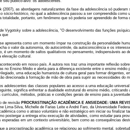
e seu público-alvo: os adolescentes.
 (2007), as abordagens naturalizantes da fase da adolescência só puderam
ico sócio-histórico, no qual a adolescência passou a ser compreendida como
a totalidade, portanto, um fenômeno que só poderia ser apreendido de forma 
e Vygotsky sobre a adolescência, "O desenvolvimento das funções psíquica
a que
ia se apresenta como um momento ímpar na construção da personalidade hu
cha o valor da autonomia, do autocontrole, da autoconsciência e os interess
o, é um momento de saltos qualitativos no pensamento, indispensáveis ao d
a elevação cultural.
acontecendo em nosso país. A autora nos traz uma importante reflexão sob
as no Ensino Médio e alerta para a diferença existente entre o ensino médio p
ilegiado, uma educação humanista de cultura geral para formar dirigentes, en
ão direcionada à formação de mão de obra para suprir as necessidades do m
 dos adolescentes das classes populares ao acesso a uma educação universal
guinte, significa enfrentar a dualidade estrutural do ensino médio, criticando 
s currículos, métodos, práticas e condições gerais de ensino para a juventude
go de revisão
PROCRASTINAÇÃO ACADÊMICA E ANSIEDADE: UMA REVI
me Lima-Silva, Michelle de Farias Leite e André Faro, da Universidade Federal
cadêmica como o atraso voluntário e não estratégico em iniciar ou finalizar t
o postergar a entrega e/ou execução de atividades, como estudar para provas
efas esperadas em um contexto universitário, bem como as consequências des
ue a procrastinação acadêmica se relacionou ao sofrimento mental, sobretu