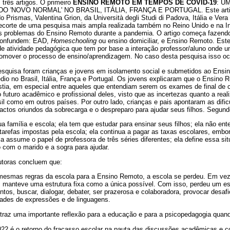
 três artigos. O primeiro
ENSINO REMOTO EM TEMPOS DE C
OVID-19
: U
 'NOVO NORMAL' NO BRASIL, ITÁLIA, FRANÇA E PORTUGAL. Este artigo
 Prismas, Valentina Grion, da Università degli Studi di Padova, Itália e Vera
ecorte de uma pesquisa mais ampla realizada também no Reino Unido e na In
os problemas do Ensino Remoto durante a pandemia. O artigo começa fazendo 
 confundem: EAD,
Homeschooling
ou ensino domiciliar, e Ensino Remoto. Este
e atividade pedagógica que tem por base a interação professor/aluno onde um
promover o processo de ensino/aprendizagem. No caso desta pesquisa isso oco
pesquisa foram crianças e jovens em isolamento social e submetidos ao Ens
dio no Brasil, Itália, França e Portugal. Os jovens explicaram que o Ensino
stia, em especial entre aqueles que entendiam serem os exames de final de c
 futuro acadêmico e profissional deles, visto que as incertezas quanto a real
il como em outros países. Por outro lado, crianças e pais apontaram as difi
actos oriundos da sobrecarga e o despreparo para ajudar seus filhos. Segund
a família e escola; ela tem que estudar para ensinar seus filhos; ela não en
tarefas impostas pela escola; ela continua a pagar as taxas escolares, embo
a assume o papel de professora de três séries diferentes; ela define essa s
com o marido e a sogra para ajudar.
utoras concluem que:
 mesmas regras da escola para a Ensino Remoto, a escola se perdeu. Em vez
, manteve uma estrutura fixa como a única possível. Com isso, perdeu um es
tos, buscar, dialogar, debater, ser prazerosa e colaboradora, provocar desaf
idades de expressões e de linguagens.
 traz uma importante reflexão para a educação e para a psicopedagogia quan
2 é o retorno do fracasso escolar na pauta das discussões acadêmicas e c