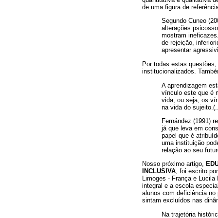
de uma figura de referênci
Segundo Cuneo (200
alterações psicoss
mostram ineficazes
de rejeição, inferi
apresentar agressivi
Por todas estas questões,
institucionalizados. Tamb
A aprendizagem está
vínculo este que é 
vida, ou seja, os v
na vida do sujeito.(..
Fernández (1991) re
já que leva em con
papel que é atribuí
uma instituição pod
relação ao seu futur
Nosso próximo artigo,
EDU
INCLUSIVA
, foi escrito 
Limoges - França e Lucila
integral e a escola especi
alunos com deficiência no
sintam excluídos nas dinâ
Na trajetória histó