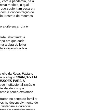
ue, com a pandemia, há a
novo modelo, o qual
s que sustentam essa era
e com a concentração de
 irrestrita de recursos
o a diferença. Ela é
idade, abordando a
empo em que cada
ma a obra do leitor
a e diversificada é
anello da Rosa, Fabiane
m o artigo
CRIANÇAS EM
USSÕES PARA A
 de institucionalização e
der de alunos que
evante e pouco explorado.
ratos no contexto familiar.
ções no desenvolvimento de
s destacam a carência
ultando o estabelecimento