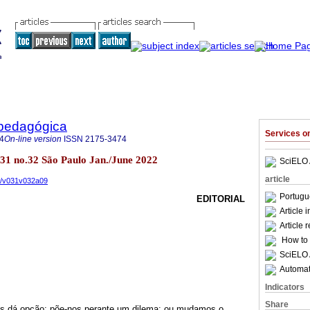
pedagógica
Services 
4
On-line version
ISSN
2175-3474
.31 no.32 São Paulo Jan./June 2022
SciELO 
article
22/v031v032a09
Portugu
EDITORIAL
Article 
Article 
How to c
SciELO 
Automati
Indicators
Share
s dá opção; põe-nos perante um dilema: ou mudamos o