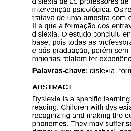
dislexia de 05 professores d
intervenção psicológica. Os r
tratava de uma amostra com e
II e que a formação dos entre
dislexia. O estudo concluiu e
base, pois todas as professor
e pós-graduação, porém sem f
maiorias relatam ter experiênc
Palavras-chave
: dislexia; fo
ABSTRACT
Dyslexia is a specific learning
reading. Children with dyslexia 
recognizing and making the co
phonemes. They may suffer s