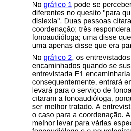
No
gráfico 1
pode-se perceber
diferentes no quesito "para 
dislexia". Duas pessoas citar
coordenação; três respondera
fonoaudióloga; uma disse que 
uma apenas disse que era para
No
gráfico 2
, os entrevistado
encaminhados quando se suspe
entrevistada E1 encaminharia
consequentemente, entrará em
levará para o serviço de fono
citaram a fonoaudióloga, por
ser melhor tratado. A entrevis
o caso para a coordenação. A 
melhor levar para várias esp