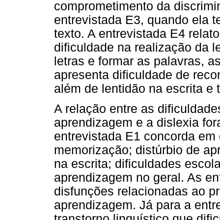
comprometimento da discrimin
entrevistada E3, quando ela te
texto. A entrevistada E4 rela
dificuldade na realização da l
letras e formar as palavras, 
apresenta dificuldade de reco
além de lentidão na escrita e 
A relação entre as dificuldade
aprendizagem e a dislexia for
entrevistada E1 concorda em d
memorização; distúrbio de apr
na escrita; dificuldades escol
aprendizagem no geral. As en
disfunções relacionadas ao pr
aprendizagem. Já para a entre
transtorno linguístico que dif