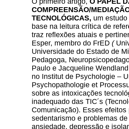
O primeiro artigo,
O PAPEL 
COMPREENSÃO/MEDIAÇÃO
TECNOLÓGICAS,
um estudo t
base na leitura crítica de ref
traz reflexões atuais e pertin
Esper, membro do FrED
(
Univ
Universidade do Estado de Mi
Pedagoga, Neuropsicopedago
Paulo e Jacqueline Wendland 
no Institut de Psychologie – U
Psychopathologie et Processu
sobre as intoxicações tecnoló
inadequado das TIC´s (Tecnol
Comunicação). Esses efeitos 
sedentarismo e problemas de 
ansiedade, depressão e isola