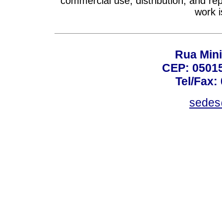
commercial use, distribution, and re
work i
Rua Mini
CEP: 05015
Tel/Fax:
sedes