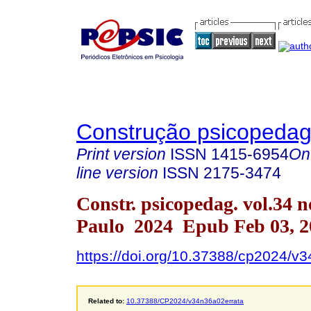
Construção psicopedag
Print version
ISSN
1415-6954
On
line version
ISSN
2175-3474
Constr. psicopedag. vol.34 n
Paulo 2024 Epub Feb 03, 2
https://doi.org/10.37388/cp2024/v
Related to:
10.37388/CP2024/v34n36a02errata