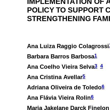
IMPLEMENTATION OF 
POLICY TO SUPPORT 
STRENGTHENING FAMI
Ana Luiza Raggio Colagrossi
1
Barbara Barros Barbosa
3
4
Ana Coelho Vieira Selva
5
Ana Cristina Avellar
6
Adriana Oliveira de Toledo
6
Ana Flávia Vieira Rolin
Maria Jakelane Darck Finelon