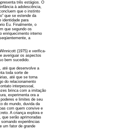
presenta três estágios. O
infância à adolescência,
concluem que o instinto
no” que se estende da
e identidade para
rio Eu. Finalmente, o
o em que segundo os
 o enriquecimento interno
onseqüentemente, a
nnicott (1975) e verifica-
se averiguar os aspectos
sso bem sucedido.
s, até que desenvolve a
ta toda sorte de
rias, até que se torna
ogo do relacionamento
contato interpessoal,
vezes brinca com a imitação
tura, experimenta ora a
poderes e limites de seu
to do mundo, duvida da
soas com quem convive e
eto. A criança explora e
e, que serão aprimoradas
, somando experiências
se um fator de grande