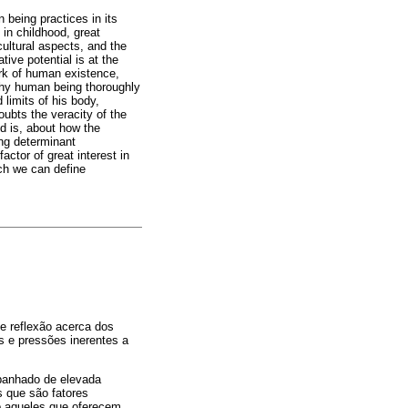
 being practices in its
 in childhood, great
ultural aspects, and the
ive potential is at the
work of human existence,
althy human being thoroughly
limits of his body,
ubts the veracity of the
ld is, about how the
ing determinant
actor of great interest in
ich we can define
e reflexão acerca dos
s e pressões inerentes a
mpanhado de elevada
s que são fatores
o aqueles que oferecem