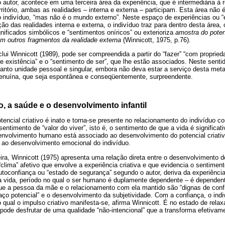
 o autor, acontece em uma terceira área da experiência, que é intermediária à r
rritório, ambas as realidades – interna e externa – participam. Esta área não é
ao indivíduo, “mas não é o mundo externo”. Neste espaço de experiências ou “
ão das realidades interna e externa, o indivíduo traz para dentro desta área, 
nificados simbólicos e “sentimentos oníricos” ou exterioriza
amostra do poten
om outros fragmentos da realidade externa
(Winnicott, 1975, p.76).
nclui Winnicott (1989), pode ser compreendida a partir do “fazer” “com proprie
e existência” e o “sentimento de ser”, que lhe estão associados. Neste sentido
nto unidade pessoal e singular, embora não deva estar a serviço desta meta,
 genuína, que seja espontânea e conseqüentemente, surpreendente.
vo, a saúde e o desenvolvimento infantil
otencial criativo é inato e torna-se presente no relacionamento do indivíduo
sentimento de “valor do viver”, isto é, o sentimento de que a vida é significat
senvolvimento humano está associado ao desenvolvimento do potencial criativo
 ao desenvolvimento emocional do indivíduo.
ra, Winnicott (1975) apresenta uma relação direta entre o desenvolvimento do
clima” afetivo que envolve a experiência criativa e que evidencia o sentimen
utoconfiança ou “estado de segurança” segundo o autor, deriva da experiência 
da vida, período no qual o ser humano é duplamente dependente – é depende
que a pessoa da mãe e o relacionamento com ela mantido são “dignas de conf
ço potencial” e o desenvolvimento da subjetividade. Com a confiança, o ind
 qual o impulso criativo manifesta-se, afirma Winnicott. É no estado de relax
pode desfrutar de uma qualidade “não-intencional” que a transforma efetiva