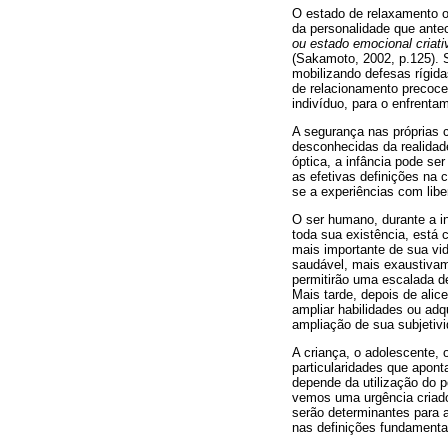
O estado de relaxamento ou
da personalidade que ante
ou estado emocional criativ
(Sakamoto, 2002, p.125). S
mobilizando defesas rígid
de relacionamento precoce
indivíduo, para o enfrent
A segurança nas próprias 
desconhecidas da realidade
óptica, a infância pode s
as efetivas definições na 
se a experiências com lib
O ser humano, durante a in
toda sua existência, está 
mais importante de sua vid
saudável, mais exaustivame
permitirão uma escalada de 
Mais tarde, depois de alic
ampliar habilidades ou adq
ampliação de sua subjetiv
A criança, o adolescente, 
particularidades que apont
depende da utilização do p
vemos uma urgência criador
serão determinantes para a 
nas definições fundamenta