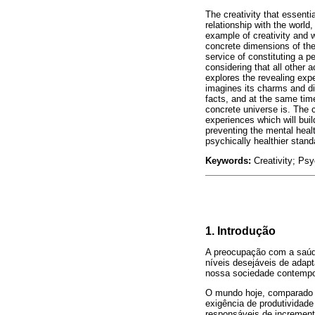
The creativity that essenti
relationship with the world
example of creativity and 
concrete dimensions of the 
service of constituting a p
considering that all other 
explores the revealing exp
imagines its charms and di
facts, and at the same time
concrete universe is. The 
experiences which will build
preventing the mental heal
psychically healthier stand
Keywords:
Creativity; Psyc
1. Introdução
A preocupação com a saúde
níveis desejáveis de adap
nossa sociedade contempo
O mundo hoje, comparado a
exigência de produtividade
responsáveis de increment