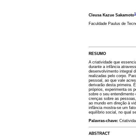
1
Cleusa Kazue Sakamoto
Faculdade Paulus de Tec
RESUMO
A criatividade que essenc
durante a infância atraves
desenvolvimento integral 
realizadas pelo corpo. Para
pessoal, ao que vale acres
derivarão desta primeira. 
próprios, experimenta os 
sobre o seu entendimento 
crenças sobre as pessoas,
ao mundo em direção à vida
infância mostra-se um fato
equilíbrio social, no qual
Palavras-chave:
Criativida
ABSTRACT