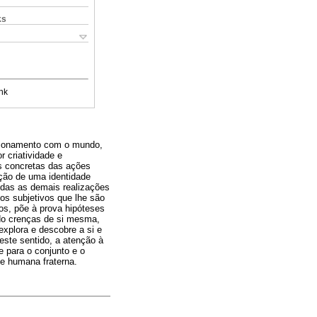
ks
nk
acionamento com o mundo,
r criatividade e
es concretas das ações
uição de uma identidade
todas as demais realizações
os subjetivos que lhe são
os, põe à prova hipóteses
do crenças de si mesma,
xplora e descobre a si e
este sentido, a atenção à
e para o conjunto e o
de humana fraterna.