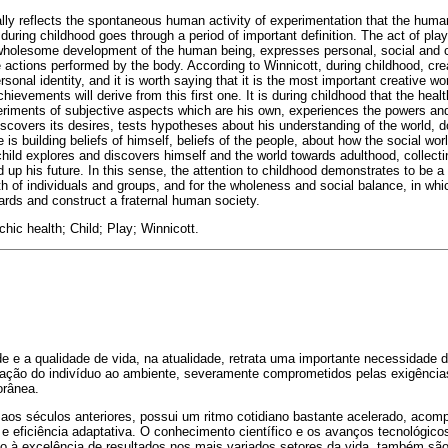
ally reflects the spontaneous human activity of experimentation that the human
, during childhood goes through a period of important definition. The act of play
wholesome development of the human being, expresses personal, social and c
actions performed by the body. According to Winnicott, during childhood, creat
ersonal identity, and it is worth saying that it is the most important creative 
achievements will derive from this first one. It is during childhood that the he
eriments of subjective aspects which are his own, experiences the powers and 
scovers its desires, tests hypotheses about his understanding of the world, do
 is building beliefs of himself, beliefs of the people, about how the social wor
child explores and discovers himself and the world towards adulthood, collect
 up his future. In this sense, the attention to childhood demonstrates to be a f
th of individuals and groups, and for the wholeness and social balance, in wh
ards and construct a fraternal human society.
hic health; Child; Play; Winnicott.
 e a qualidade de vida, na atualidade, retrata uma importante necessidade d
tação do indivíduo ao ambiente, severamente comprometidos pelas exigência
rânea.
os séculos anteriores, possui um ritmo cotidiano bastante acelerado, aco
 e eficiência adaptativa. O conhecimento científico e os avanços tecnológico
o à excelência de resultados nos mais variados setores da vida, também sã