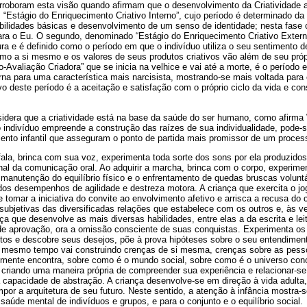
orroboram esta visão quando afirmam que o desenvolvimento da Criatividade a
“Estágio do Enriquecimento Criativo Interno”, cujo período é determinado da 
abilidades básicas e desenvolvimento de um senso de identidade; nesta fase 
para o Eu. O segundo, denominado “Estágio do Enriquecimento Criativo Exter
a e é definido como o período em que o indivíduo utiliza o seu sentimento d
omo a si mesmo e os valores de seus produtos criativos vão além de seu próp
to-Avaliação Criadora” que se inicia na velhice e vai até a morte, é o períod
torna para uma característica mais narcisista, mostrando-se mais voltada para
ivo deste período é a aceitação e satisfação com o próprio ciclo da vida e c
dera que a criatividade está na base da saúde do ser humano, como afirma Wi
o indivíduo empreende a construção das raízes de sua individualidade, pode-
ento infantil que asseguram o ponto de partida mais promissor de um proce
 fala, brinca com sua voz, experimenta toda sorte dos sons por ela produzido
al da comunicação oral. Ao adquirir a marcha, brinca com o corpo, experimen
anutenção do equilíbrio físico e o enfrentamento de quedas bruscas voluntá
ados desempenhos de agilidade e destreza motora. A criança que exercita o j
 tomar a iniciativa do convite ao envolvimento afetivo e arrisca a recusa do 
 subjetivas das diversificadas relações que estabelece com os outros e, às 
nça que desenvolve as mais diversas habilidades, entre elas a da escrita e lei
de aprovação, ora a omissão consciente de suas conquistas. Experimenta os 
tos e descobre seus desejos, põe à prova hipóteses sobre o seu entendimen
ao mesmo tempo vai construindo crenças de si mesma, crenças sobre as pes
lmente encontra, sobre como é o mundo social, sobre como é o universo concr
 criando uma maneira própria de compreender sua experiência e relacionar-s
capacidade de abstração. A criança desenvolve-se em direção à vida adulta
por a arquitetura de seu futuro. Neste sentido, a atenção à infância mostra-
saúde mental de indivíduos e grupos, e para o conjunto e o equilíbrio social.