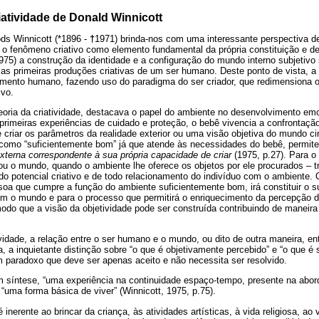
riatividade de Donald Winnicott
ds Winnicott (*1896 -
†
1971) brinda-nos com uma interessante perspectiva d
a o fenômeno criativo como elemento fundamental da própria constituição e d
75) a construção da identidade e a configuração do mundo interno subjetivo 
 as primeiras produções criativas de um ser humano. Deste ponto de vista, a 
imento humano, fazendo uso do paradigma do ser criador, que redimensiona 
ivo.
eoria da criatividade, destacava o papel do ambiente no desenvolvimento emoc
 primeiras experiências de cuidado e proteção, o bebê vivencia a confrontação
te criar os parâmetros da realidade exterior ou uma visão objetiva do mundo c
como “suficientemente bom” já que atende às necessidades do bebê, permite
xterna correspondente à sua própria capacidade de criar
(1975, p.27). Para o 
iou o mundo, quando o ambiente lhe oferece os objetos por ele procurados – tr
do potencial criativo e de todo relacionamento do indivíduo com o ambiente
soa que cumpre a função do ambiente suficientemente bom, irá constituir o s
m o mundo e para o processo que permitirá o enriquecimento da percepção da
odo que a visão da objetividade pode ser construída contribuindo de maneira
vidade, a relação entre o ser humano e o mundo, ou dito de outra maneira, entr
a, a inquietante distinção sobre “o que é objetivamente percebido” e “o que é
m paradoxo que deve ser apenas aceito e não necessita ser resolvido.
em síntese, “uma experiência na continuidade espaço-tempo, presente na abo
 “uma forma básica de viver” (Winnicott, 1975, p.75).
é inerente ao brincar da criança, às atividades artísticas, à vida religiosa, ao 