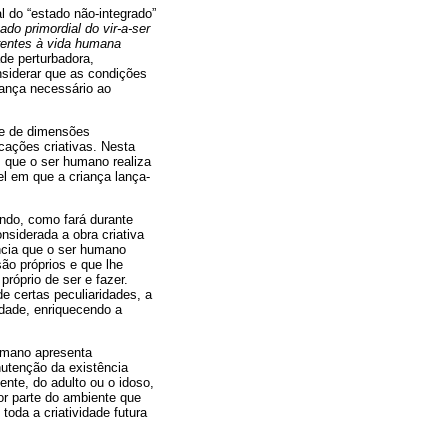
l do “estado não-integrado”
ado primordial do vir-a-ser
nerentes à vida humana
de perturbadora,
nsiderar que as condições
rança necessário ao
 e de dimensões
cações criativas. Nesta
 que o ser humano realiza
el em que a criança lança-
undo, como fará durante
nsiderada a obra criativa
ância que o ser humano
ão próprios e que lhe
próprio de ser e fazer.
e certas peculiaridades, a
idade, enriquecendo a
humano apresenta
nutenção da existência
ente, do adulto ou o idoso,
or parte do ambiente que
toda a criatividade futura