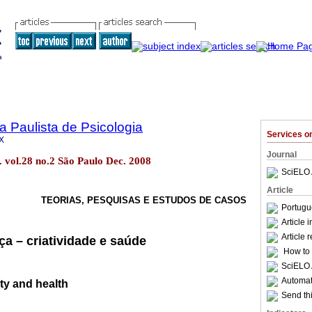
a Paulista de Psicologia
Services 
X
Journal
l. vol.28 no.2 São Paulo Dec. 2008
SciELO 
Article
TEORIAS, PESQUISAS E ESTUDOS DE CASOS
Portugu
Article 
Article 
ça – criatividade e saúde
How to c
SciELO 
Automati
ity and health
Send thi