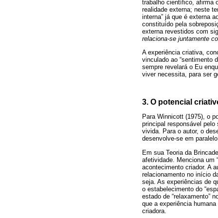
trabalho científico, afirma
realidade externa; neste te
interna” já que é externa 
constituído pela sobreposiç
externa revestidos com sig
relaciona-se juntamente c
A experiência criativa, co
vinculado ao “sentimento d
sempre revelará o Eu enqua
viver necessita, para ser
3. O potencial criati
Para Winnicott (1975), o p
principal responsável pelo 
vivida. Para o autor, o de
desenvolve-se em paralelo
Em sua Teoria da Brincadei
afetividade. Menciona um “
acontecimento criador. A a
relacionamento no início 
seja. As experiências de 
o estabelecimento do “espa
estado de “relaxamento” no
que a experiência humana 
criadora.