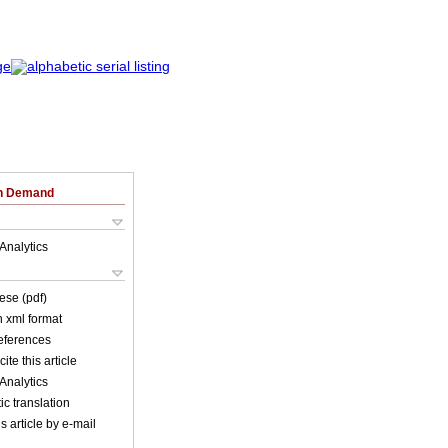
on Demand
Analytics
ese (pdf)
in xml format
references
ite this article
Analytics
c translation
s article by e-mail