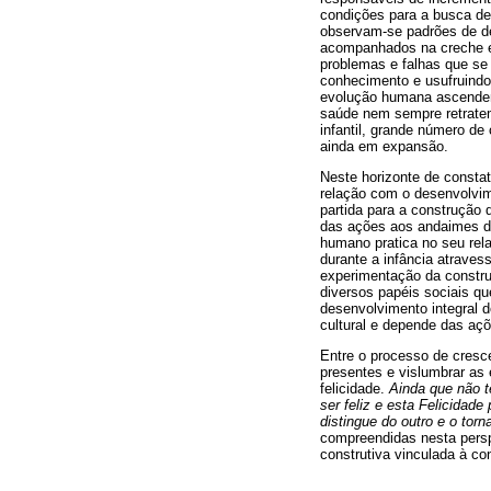
condições para a busca de 
observam-se padrões de de
acompanhados na creche e 
problemas e falhas que se
conhecimento e usufruindo 
evolução humana ascendem 
saúde nem sempre retratem
infantil, grande número de
ainda em expansão.
Neste horizonte de constat
relação com o desenvolvim
partida para a construção 
das ações aos andaimes da
humano pratica no seu rel
durante a infância atraves
experimentação da constru
diversos papéis sociais qu
desenvolvimento integral d
cultural e depende das açõ
Entre o processo de cresce
presentes e vislumbrar as 
felicidade.
Ainda que não t
ser feliz e esta Felicidade
distingue do outro e o torn
compreendidas nesta perspe
construtiva vinculada à con