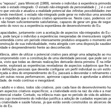
 “repouso”, para Winnicott (1989), remete o indivíduo à experiência primordia
cede o estado integrado.
O estado não-integrado da personalidade (...) é o est
o que veicula e atualiza a realidade potencial das infinitas possibilidades i
endo inevitável, o estado não-integrado pode gerar no indivíduo uma ansieda
as e impedindo que o impulso criativo apresente-se. Neste caso, podemos co
 não foram suficientemente satisfatórias, capazes de gerar um grau de segu
amento do novo ou a experiência espontânea de desenvolvimento do Eu.
capacidades, juntamente com a aceitação de aspectos não-integrados do Eu
, pode lançar o indivíduo a experiências inesperadas de imensuráveis signifi
er entendida como um período intensamente produtivo enquanto o momento em
construção de sua individualidade, meta atingida com uma disposição saudáv
erdade e despreendimento frente ao desconhecido.
fância, além de utilizar o potencial criativo para atingir uma adaptação ao m
comprometido com a constituição de uma identidade pessoal, que pode ser co
a, visto que todas as demais realizações derivarão desta primeira. É na inf
nte, explorará as experiências reveladoras de aspectos subjetivos que lhe s
definições pessoais que deverão configurar um perfil individual ou um estilo 
erçada a obra do empreendimento do Eu, passará a desvendar o refinamento d
uirir outras novas
performances
, aprimorar capacidades e aprofundar a afetiv
idade, de modo contínuo e inesgotável.
o adulto e o idoso, todos são criativos, pois cada fase do desenvolvimento 
am aspectos criativos específicos; a criatividade está na raiz da vida e a ma
otencial criador. Contudo, na infância mais que no período de vida do adolesc
a cujo investimento do indivíduo justifica a adoção de cuidados especiais p
criatividade e saúde futuras, já que estão sendo construídos os alicerces de 
is do Eu.