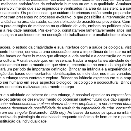
melhorias satisfatórias da existência humana ou em sua qualidade. Atualmen
senvolvimento que são esperados e verificados na área da assistência à sa
na escola. Os profissionais que cuidam de crianças estão sendo preparados
 mostram presentes no processo evolutivo, o que possibilita a intervenção p
a dádiva na área da saúde, da possibilidade de assistência preventiva. Com
para estágios de melhorias na qualidade de vida, embora as políticas públ
 a realidade mundial. Por exemplo, constatam-se lamentavelmente altos índ
 crianças e adolescentes na condição de trabalhadores e analfabetismo elev
ações, o estudo da criatividade e sua interface com a saúde psicológica, vis
ento humano, convida a uma discussão sobre a importância do brincar na in
das bases do fazer humano que alicerça a vida social e a construção do mun
 cultura. A criatividade que, em essência, traduz a espontânea atividade de
acionamento com o mundo em que vive e, encontra-se no cerne da singular in
sará um período de importante definição. Brincar na infância é a experiência q
ção das bases de importantes identificações do indivíduo, nos mais variados
e a criança toma contato e explora. Brincar na infância expressa em sua ampl
o ser humano em seus aspectos biológico, psicológico e sociocultural. Brincar
es concretas realizadas pela mente e corpo.
r e a atividade de brincar de uma criança, é possível apreciar as expressões
expectativas de desenvolvimento do potencial criativo futuro que dão suport
enha autoconsciência e plena clareza de seus propósitos, o ser humano dura
 parece depender da possibilidade de usufruir da capacidade de criar, constru
a um ser singular
(Sakamoto, 2005 s/p). As bases da saúde psíquica na infân
ctiva da psicologia da criatividade enquanto sinônimo de bem-estar e potenc
stituição da individualidade.