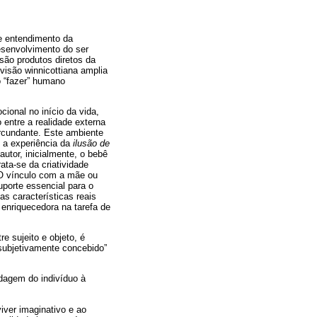
e entendimento da
esenvolvimento do ser
são produtos diretos da
visão winnicottiana amplia
o “fazer” humano
ional no início da vida,
 entre a realidade externa
ircundante. Este ambiente
 a experiência da
ilusão de
autor, inicialmente, o bebê
ata-se da criatividade
. O vínculo com a mãe ou
uporte essencial para o
s características reais
 enriquecedora na tarefa de
e sujeito e objeto, é
 subjetivamente concebido”
rdagem do indivíduo à
viver imaginativo e ao