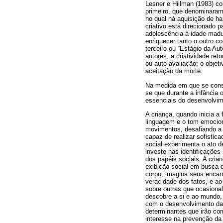
Lesner e Hillman (1983) c
primeiro, que denominaram 
no qual há aquisição de h
criativo está direcionado 
adolescência à idade madur
enriquecer tanto o outro c
terceiro ou “Estágio da Au
autores, a criatividade re
ou auto-avaliação; o objet
aceitação da morte.
Na medida em que se consi
se que durante a infância 
essenciais do desenvolvim
A criança, quando inicia a
linguagem e o tom emocion
movimentos, desafiando a m
capaz de realizar sofistic
social experimenta o ato de
investe nas identificações
dos papéis sociais. A cria
exibição social em busca 
corpo, imagina seus encan
veracidade dos fatos, e 
sobre outras que ocasiona
descobre a si e ao mundo,
com o desenvolvimento da 
determinantes que irão com
interesse na prevenção da 