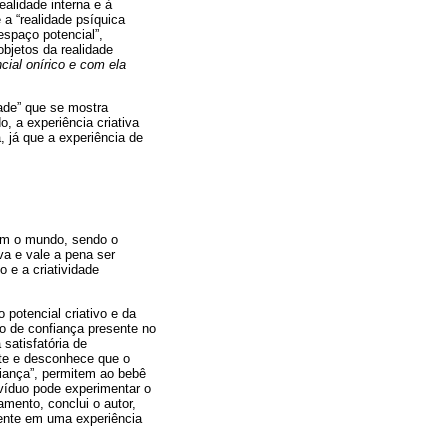
ealidade interna e à
 a “realidade psíquica
espaço potencial”,
objetos da realidade
cial onírico e com ela
dade” que se mostra
, a experiência criativa
 já que a experiência de
 com o mundo, sendo o
iva e vale a pena ser
 e a criatividade
 potencial criativo e da
to de confiança presente no
satisfatória de
nte e desconhece que o
iança”, permitem ao bebê
ivíduo pode experimentar o
amento, conclui o autor,
mente em uma experiência