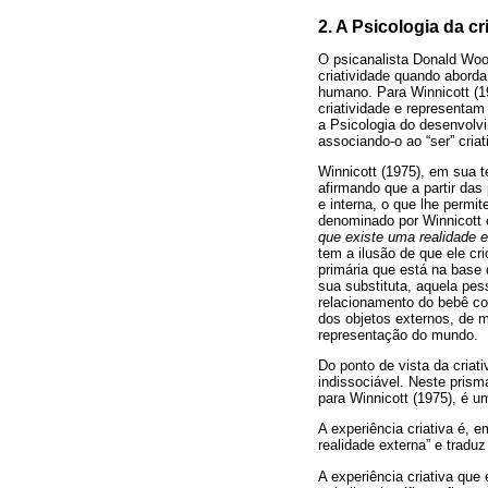
2. A Psicologia da c
O psicanalista Donald Woo
criatividade quando abord
humano. Para Winnicott (19
criatividade e representam
a Psicologia do desenvolv
associando-o ao “ser” criat
Winnicott (1975), em sua t
afirmando que a partir das
e interna, o que lhe permi
denominado por Winnicott 
que existe uma realidade e
tem a ilusão de que ele cr
primária que está na base 
sua substituta, aquela pes
relacionamento do bebê co
dos objetos externos, de m
representação do mundo.
Do ponto de vista da criati
indissociável. Neste prism
para Winnicott (1975), é u
A experiência criativa é, 
realidade externa” e traduz
A experiência criativa que 