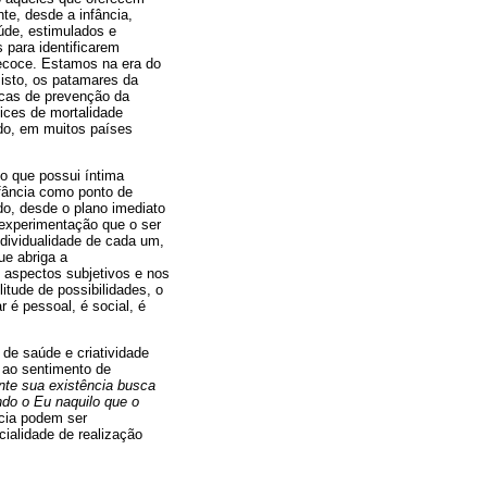
te, desde a infância,
úde, estimulados e
 para identificarem
recoce. Estamos na era do
 isto, os patamares da
icas de prevenção da
ices de mortalidade
ado, em muitos países
to que possui íntima
fância como ponto de
do, desde o plano imediato
 experimentação que o ser
dividualidade de cada um,
ue abriga a
 aspectos subjetivos e nos
itude de possibilidades, o
 é pessoal, é social, é
 de saúde e criatividade
e ao sentimento de
nte sua existência busca
indo o Eu naquilo que o
cia podem ser
ialidade de realização