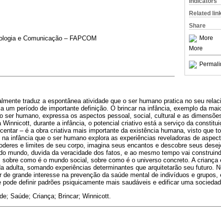
Indicators
Related lin
Share
nologia e Comunicação – FAPCOM
More
More
Permali
ialmente traduz a espontânea atividade que o ser humano pratica no seu rel
sa um período de importante definição. O brincar na infância, exemplo da maio
do ser humano, expressa os aspectos pessoal, social, cultural e as dimensõ
 Winnicott, durante a infância, o potencial criativo está a serviço da constit
centar – é a obra criativa mais importante da existência humana, visto que 
É na infância que o ser humano explora as experiências reveladoras de aspect
poderes e limites de seu corpo, imagina seus encantos e descobre seus desej
do mundo, duvida da veracidade dos fatos, e ao mesmo tempo vai construin
 sobre como é o mundo social, sobre como é o universo concreto. A criança e
 adulta, somando experiências determinantes que arquitetarão seu futuro. N
r de grande interesse na prevenção da saúde mental de indivíduos e grupos, 
 se pode definir padrões psiquicamente mais saudáveis e edificar uma socieda
de; Saúde; Criança; Brincar; Winnicott.