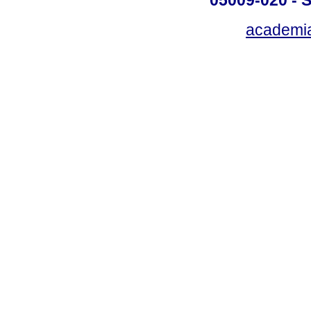
05009-020 - S
academi