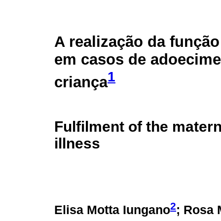
A realização da funçã
em casos de adoecime
1
criança
Fulfilment of the matern
illness
2
Elisa Motta Iungano
; Rosa 