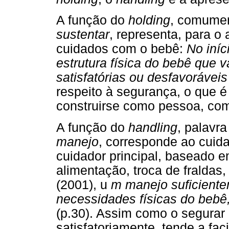
A função do
holding
, comume
sustentar
, representa, para o 
cuidados com o bebê:
No iníci
estrutura física do bebê que v
satisfatórias ou desfavorávei
respeito à segurança, o que 
construirse como pessoa, com
A função do
handling
, palavr
manejo
, corresponde ao cuid
cuidador principal, baseado 
alimentação, troca de fraldas
(2001), u
m manejo suficient
necessidades físicas do bebê
(p.30). Assim como o segurar 
satisfatoriamente, tende a fac