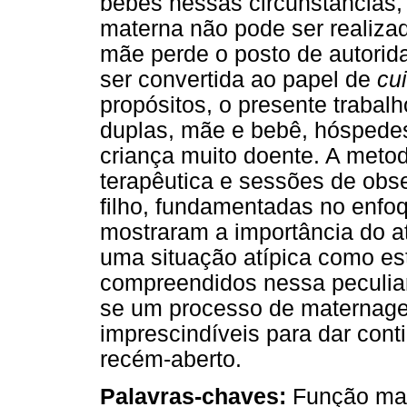
bebês nessas circunstâncias,
materna não pode ser realizad
mãe perde o posto de autorida
ser convertida ao papel de
cu
propósitos, o presente trabalh
duplas, mãe e bebê, hóspedes
criança muito doente. A meto
terapêutica e sessões de obs
filho, fundamentadas no enfoq
mostraram a importância do a
uma situação atípica como est
compreendidos nessa peculiar
se um processo de maternage
imprescindíveis para dar con
recém-aberto.
Palavras-chaves:
Função mat