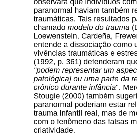
observara que indivíduos co
paranormal haviam também re
traumáticas. Tais resultados
chamado
modelo do trauma
(
Loewenstein, Cardeña, Frewen
entende a dissociação como u
vivências traumáticas e estre
(1992, p. 361) defenderam qu
"podem representar um aspect
patológica] ou uma parte da 
crônico durante infância
". Me
Stougie (2000) também sugeri
paranormal poderiam estar re
trauma infantil real, mas de 
com o fenômeno das falsas me
criatividade.