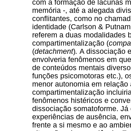
com a formação de lacunas ma
memória -, até a alegada divi
conflitantes, como no chamado
identidade (Carlson & Putnam
referem a duas modalidades b
compartimentalização (
compar
(
detachment
)
.
A dissociação 
envolveria fenômenos em que 
de conteúdos mentais diverso
funções psicomotoras etc.), 
menor autonomia em relação à
compartimentalização incluiri
fenômenos histéricos e conve
dissociação somatoforme. Já 
experiências de ausência, env
frente a si mesmo e ao ambie