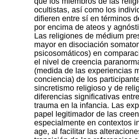
que los miembros de las relig
ocultistas, así como los indivi
difieren entre sí en términos 
por encima de ateos y agnósti
Las religiones de médium pre
mayor en disociación somatom
psicosomáticos) en comparac
el nivel de creencia paranorma
(medida de las experiencias mí
conciencia) de los participant
sincretismo religioso y de rel
diferencias significativas ent
trauma en la infancia. Las exp
papel legitimador de las creenc
especialmente en contextos in
age, al facilitar las alteracio