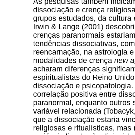
As pesquisas também indicam 
dissociação e crença religio
grupos estudados, da cultura 
Irwin & Lange (2001) descob
crenças paranormais estariam
tendências dissociativas, com
reencarnação, na astrologia e 
modalidades de crença
new a
acharam diferenças significa
espiritualistas do Reino Uni
dissociação e psicopatologia
correlação positiva entre dis
paranormal, enquanto outros
variável relacionada (Tobacy
que a dissociação estaria vi
religiosas e ritualísticas, ma