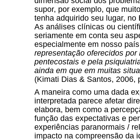
dimensão social dos problem
supor, por exemplo, que muit
tenha adquirido seu lugar, no 
As análises clínicas ou cient
seriamente em conta seu aspe
especialmente em nosso país,
representação oferecidos por r
pentecostais e pela psiquiatr
ainda em que em muitas situ
(Kimati Dias & Santos, 2006, p
A maneira como uma dada expe
interpretada parece afetar di
elabora, bem como a percepç
função das expectativas e pe
experiências paranormais / r
impacto na compreensão da id