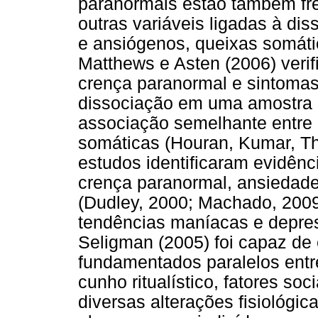
paranormais estão também fr
outras variáveis ligadas à di
e ansiógenos, queixas somátic
Matthews e Asten (2006) verif
crença paranormal e sintomas
dissociação em uma amostra 
associação semelhante entre 
somáticas (Houran, Kumar, Th
estudos identificaram evidênc
crença paranormal, ansiedade,
(Dudley, 2000; Machado, 2009
tendências maníacas e depres
Seligman (2005) foi capaz de
fundamentados paralelos entr
cunho ritualístico, fatores s
diversas alterações fisiológic