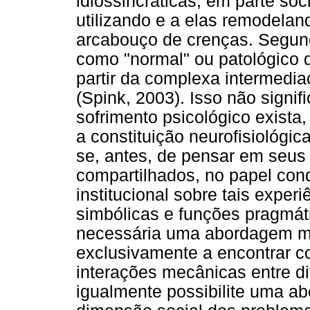
idiossincráticas; em parte soc
utilizando e a elas remodela
arcabouço de crenças. Segund
como "normal" ou patológico
partir da complexa intermediaç
(Spink, 2003). Isso não signif
sofrimento psicológico exist
a constituição neurofisiológica
se, antes, de pensar em seus 
compartilhados, no papel cond
institucional sobre tais exper
simbólicas e funções pragmáti
necessária uma abordagem ma
exclusivamente a encontrar co
interações mecânicas entre di
igualmente possibilite uma a